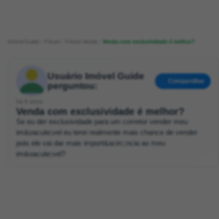
Imóvel Guide
Fórum
Fórum Venda
Venda com exclusividade é melhor?
Usuário Imóvel Guide
Compartilhar
perguntou:
há 6 anos
Venda com exclusividade é melhor?
Se eu der exclusividade para um corretor vender meu
im&oacute;vel eu terei realmente mais chance de vender
pois ele vai dar mais import&acirc;ncia ao meu
im&oacute;vel?