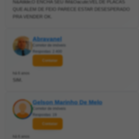
N&Atilde;O ENCHA SEU IM&Oacute;VEL DE PLACAS
QUE ALEM DE FEIO PARECE ESTAR DESESPERADO
PRA VENDER OK.
Abravanel
Corretor de imóveis
Respostas: 2.400
Contatar
há 6 anos
SIM.
Gelson Marinho De Melo
Corretor de imóveis
Respostas: 19
Contatar
há 6 anos