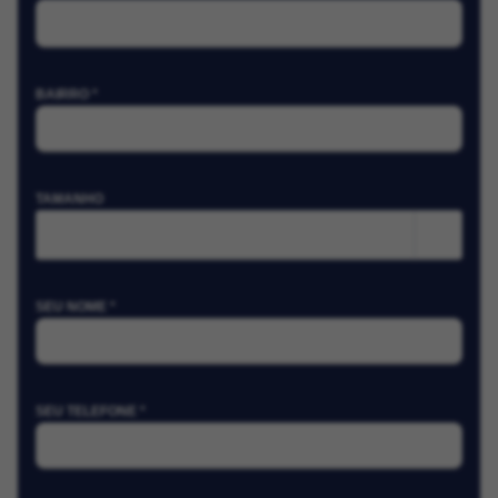
BAIRRO *
TAMANHO
m²
SEU NOME *
SEU TELEFONE *