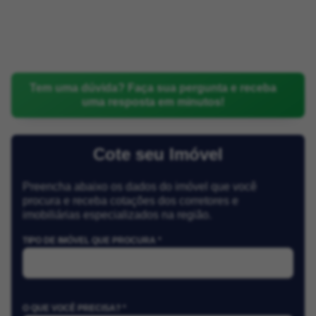
Tem uma dúvida? Faça sua pergunta e receba
uma resposta em minutos!
Cote seu Imóvel
Preencha abaixo os dados do imóvel que você
procura e receba cotações dos corretores e
imobiliárias especializados na região.
TIPO DE IMÓVEL QUE PROCURA *
O QUE VOCÊ PRECISA? *