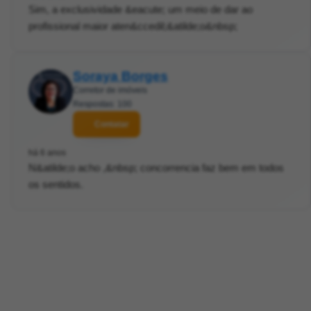
Sim, a exclusividade &eacute; um meio de dar ao
profissional maior aten&ccedil;&atilde;o&nbsp;
Soraya Borges
Corretor de imóveis
Respostas: 100
Contatar
há 6 anos
N&atilde;o acho ,&nbsp; concorrencia faz bem em todos
os sentidos.