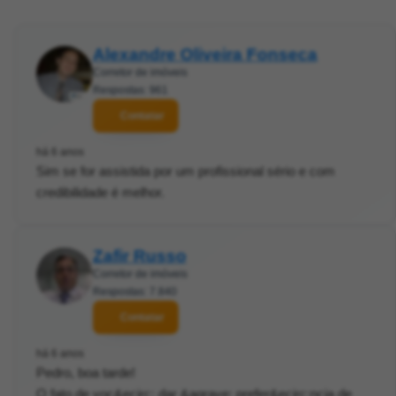
Alexandre Oliveira Fonseca
Corretor de imóveis
Respostas: 961
Contatar
há 6 anos
Sim se for assistida por um profissional sério e com
credibilidade é melhor.
Zafir Russo
Corretor de imóveis
Respostas: 7.840
Contatar
há 6 anos
Pedro, boa tarde!
O fato de voc&ecirc; dar &agrave; prefer&ecirc;ncia de