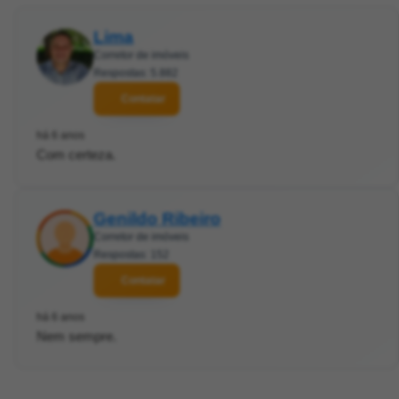
Lima
Corretor de imóveis
Respostas: 5.882
Contatar
há 6 anos
Com certeza.
Genildo Ribeiro
Corretor de imóveis
Respostas: 152
Contatar
há 6 anos
Nem sempre.