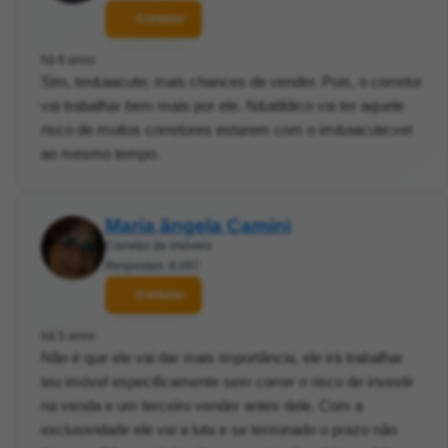
Contatar
há 6 anos
Sim, ter&aacute; mais chances de vender. Pois, o corretor
vai trabalhar bem mais por ele. N&atilde;o vai ter aquele
risco de muitos corretores estarem com o im&oacute;vel
ao mesmo tempo.
Maria ângela Camini
Corretor de imóveis
Respostas: 8.097
Contatar
há 5 anos
Não é que ele vai dar mais importância, ele irá trabalhar
teu imóvel especificamente sem correr o risco de investir
na venda e um terceiro vender antes dele. Com a
exclusividade ele vai a luta e se terminado o prazo não