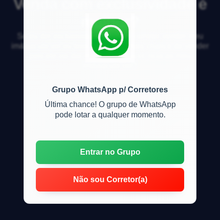
Venda com exclusividade é
melhor?
Se eu der exclusividade para um corretor vender meu
im&oacute;vel eu terei realmente mais chance de vender
pois ele vai dar mais import&acirc;ncia ao meu
im&oacute;vel?
Grupo WhatsApp p/ Corretores
Última chance! O grupo de WhatsApp
pode lotar a qualquer momento.
Entrar no Grupo
Não sou Corretor(a)