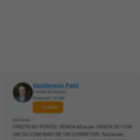
Vanderson Ferri
Corretor de imóveis
Respostas: 10.068
Contatar
há 6 anos
DIRETO AO PONTO: VENDA &Eacute; VENDA SE COM
UM OU COM MAIS DE UM CORRETOR, S&Oacute;