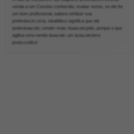
venda a um Corretor conhecido, muitas vezes, se ele for
um bom profissional, sabera retribuir sua
prefer&ecirc;ncia, n&atilde;o significa que ele
poder&aacute; vender mais r&aacute;pido, porque o que
agilisa uma venda &eacute; um &oacute;timo
pre&ccedil;o!