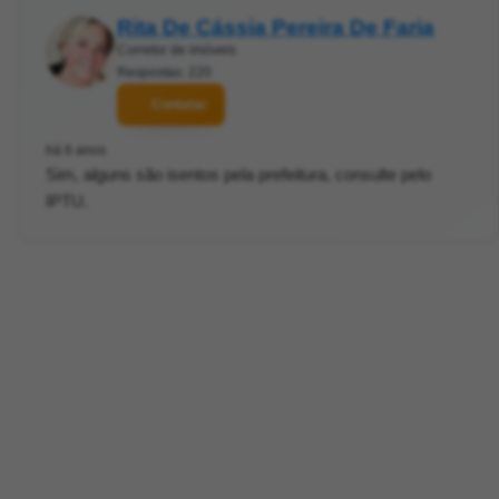
Rita De Cássia Pereira De Faria
Corretor de imóveis
Respostas: 220
Contatar
há 6 anos
Sim, alguns são isentos pela prefeitura, consulte pelo
IPTU.