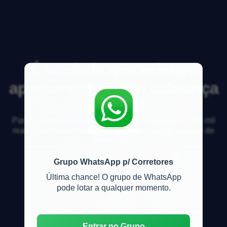
É verdade que existem
apartamentos sem cobrança
de IPTU?
Para a compra financiada de um apartamento de 195 mil
reais e com uma renda de 5 mil reais, quanto pagarei de
prestação?
Grupo WhatsApp p/ Corretores
Última chance! O grupo de WhatsApp
pode lotar a qualquer momento.
Entrar no Grupo