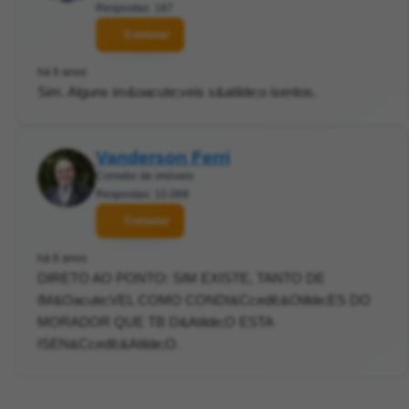
Respostas: 187
Contatar
há 6 anos
Sim. Alguns im&oacute;veis s&atilde;o isentos.
Vanderson Ferri
Corretor de imóveis
Respostas: 10.068
Contatar
há 6 anos
DIRETO AO PONTO: SIM EXISTE, TANTO DE
IM&Oacute;VEL COMO CONDI&Ccedil;&Otilde;ES DO
MORADOR QUE TB D&Atilde;O ESTA
ISEN&Ccedil;&Atilde;O.