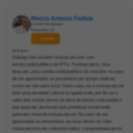
Marcio Antonio Padula
Corretor de imóveis
Respostas: 12
Contatar
há 6 anos
Solange,Sim existem im&oacute;veis com
isen&ccedil;&atilde;o de IPTU. Por&eacute;m, isso
&eacute; uma condi&ccedil;&atilde;o do morador, no caso
de ser aposentado ou pensionista por tempo vitalicio(
existe um teto para isso). Outro caso, se o im&oacute;vel
tiver uma atividade cultural ou ligado a ela, por fim se o
valor dele estiver dentro da faixa de isen&ccedil;&atilde;o
que &eacute; declarado pela prefeitrua anualmente
pelovalor venal do im&oacute;vel. No caso de ser
aposentado ou pensionista, ou estar dentro do valor
m&iacute;nimo de cobran&ccedil;a, o propriet&aacute;rio