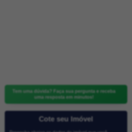
Tem uma dúvida? Faça sua pergunta e receba
uma resposta em minutos!
Cote seu Imóvel