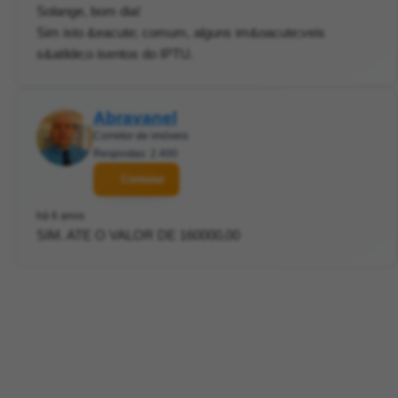
Solange, bom dia!
Sim isto &eacute; comum, alguns im&oacute;veis
s&atilde;o isentos do IPTU.
Abravanel
Corretor de imóveis
Respostas: 2.400
Contatar
há 6 anos
SIM. ATE O VALOR DE 160000,00