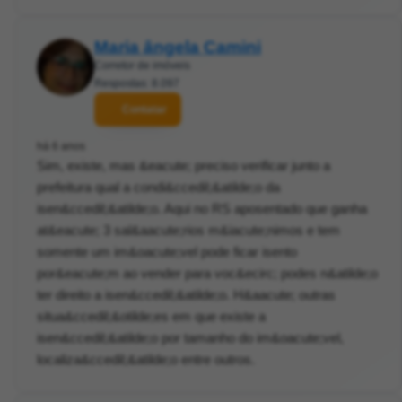
Maria ângela Camini
Corretor de imóveis
Respostas: 8.097
Contatar
há 6 anos
Sim, existe, mas &eacute; preciso verificar junto a
prefeitura qual a condi&ccedil;&atilde;o da
isen&ccedil;&atilde;o. Aqui no RS aposentado que ganha
at&eacute; 3 sal&aacute;rios m&iacute;nimos e tem
somente um im&oacute;vel pode ficar isento
por&eacute;m ao vender para voc&ecirc; podes n&atilde;o
ter direito a isen&ccedil;&atilde;o. H&aacute; outras
situa&ccedil;&otilde;es em que existe a
isen&ccedil;&atilde;o por tamanho do im&oacute;vel,
localiza&ccedil;&atilde;o entre outros.