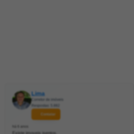
Lima
Corretor de imóveis
Respostas: 5.882
Contatar
há 6 anos
Existe imoveis isentos.