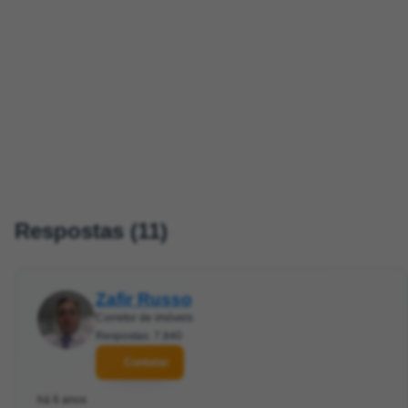
Respostas (11)
Zafir Russo
Corretor de imóveis
Respostas: 7.840
Contatar
há 6 anos