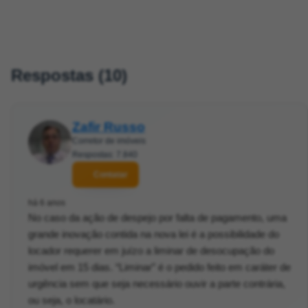
Respostas (10)
Zafir Russo
Corretor de imóveis
Respostas: 7.840
Contatar
há 6 anos
No caso da ação de despejo por falta de pagamento, uma
grande inovação contida na nova lei é a possibilidade do
locador requerer em juízo a liminar de desocupação do
imóvel em 15 dias. “Liminar” é o pedido feito em caráter de
urgência sem que seja necessário ouvir a parte contrária,
ou seja, o locatário.