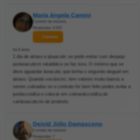
Maria ângela Camini
Corretor de imóveis
Respostas: 8.097
Contatar
há 6 anos
1 dia de atraso e j&aacute; se pode entrar com despejo
por&eacute;m n&atilde;o se faz isso. O minimo que se
deve aguardar &eacute; que tenha o segundo aluguel em
atraso. Quando voc&ecirc; tem valores muito baixos a
serem cobrados se o contrato for bem feito podes evitar a
justi&ccedil;a e colocar em cobran&ccedil;a de
cart&oacute;rio de protesto.
Deivid Júlio Damasceno
Corretor de imóveis
Respostas: 7