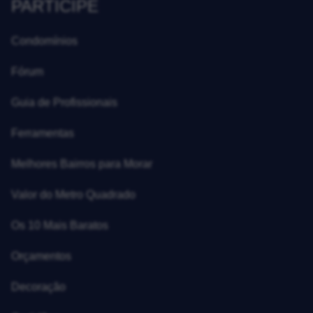
PARTICIPE
Condomínios
Fórum
Guia de Profissionais
Ferramentas
Melhores Bairros para Morar
Valor do Metro Quadrado
Os 10 Mais Baratos
Orçamentos
Decoração