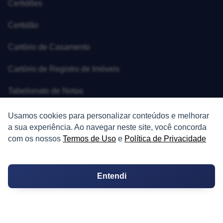
Certidões
Certidão
Cartório de Casamento
Cartório de Registro de Imóveis
Tabelionato de Notas
Logradouro
Usamos cookies para personalizar conteúdos e melhorar
a sua experiência. Ao navegar neste site, você concorda
Escolas
com os nossos
Termos de Uso
e
Política de Privacidade
Conversões
Entendi
Corretores de Imóveis
Contratos
Guia de CRM