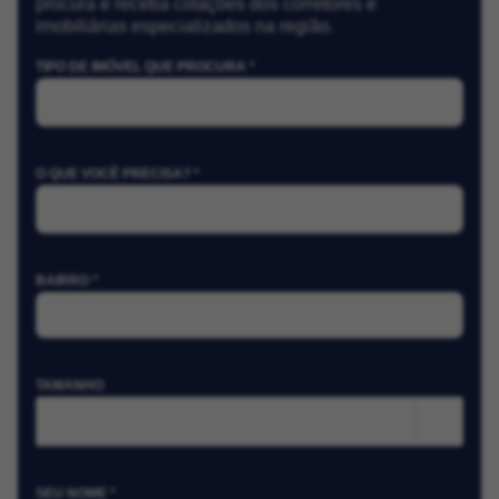
procura e receba cotações dos corretores e
imobiliárias especializados na região.
TIPO DE IMÓVEL QUE PROCURA *
O QUE VOCÊ PRECISA? *
BAIRRO *
TAMANHO
m²
SEU NOME *