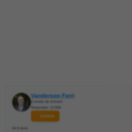
Vanderson Ferri
Corretor de imóveis
Respostas: 10.068
Contatar
há 6 anos