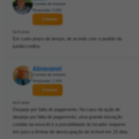
Corretor de imóveis
Respostas: 5.882
Contatar
há 6 anos
Em curto prazo de tempo, de acordo com o pedido da
justi&ccedil;a.
Abravanel
Corretor de imóveis
Respostas: 2.400
Contatar
há 6 anos
Despejo por falta de pagamento. No caso da ação de
despejo por falta de pagamento, uma grande inovação
contida na nova lei é a possibilidade do locador requerer
em juízo a liminar de desocupação do imóvel em 15 dias.