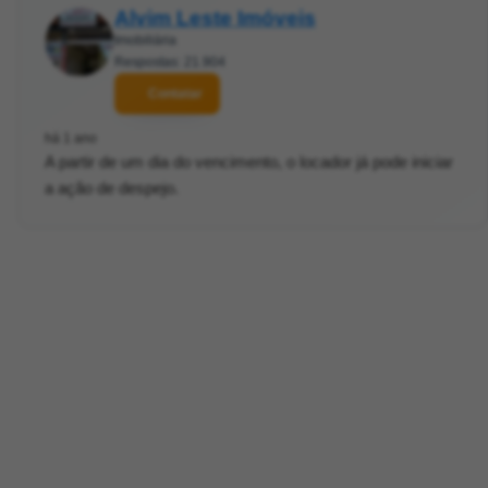
Alvim Leste Imóveis
Imobiliária
Respostas: 21.904
Contatar
há 1 ano
A partir de um dia do vencimento, o locador já pode iniciar
a ação de despejo.