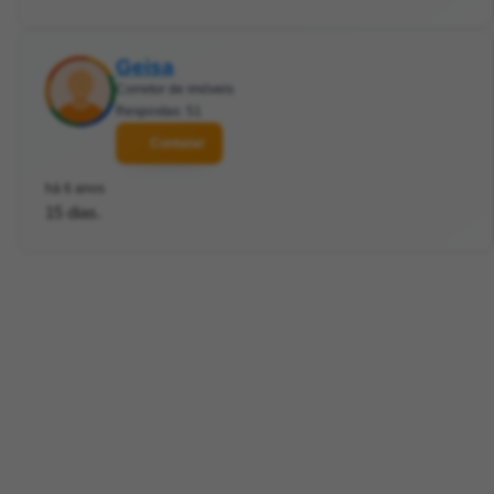
Geisa
Corretor de imóveis
Respostas: 51
Contatar
há 6 anos
15 dias.