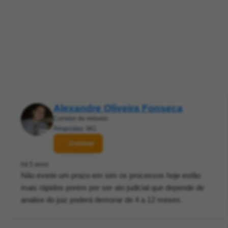
Alexandre Oliveira Fonseca
Corretor de imóveis
Respostas: 961
Contatar
há 5 anos
Não existe um prazo em sim os processos hoje estão
mais rápidos porém por ser ato judicial que depende de
analise do juiz poderá demorar de 4 a 12 meses.