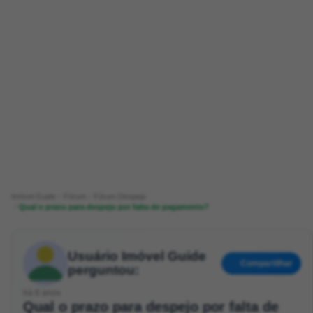
Imóvel Guide
Fórum
Fórum Despejo
Qual o prazo para despejo por falta de pagamento?
Usuário Imóvel Guide
Compartilhar
perguntou:
há 6 anos
Qual o prazo para despejo por falta de