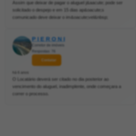
Assim que deixar de pagar o aluguel j&aacute; pode ser
solicitado o despejo e em 15 dias ap&oacute;s
comunicado deve deixar o im&oacute;vel&nbsp;
P I E R O N I
Corretor de imóveis
Respostas: 76
Contatar
há 6 anos
O Locatário deverá ser citado no dia posterior ao
vencimento do aluguel, inadimplente, onde começara a
correr o processo.