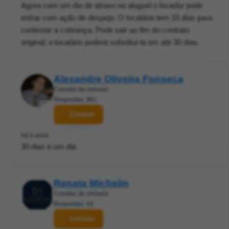
Agora com um dia de atraso no aluguel o locador pode
entrar com ação de despejo. O locatário tem 15 dias para
contestar a cobrança. Pode sair ao fim do contrato
original; o locatário poderá substituí-lo em até 30 dias.
Alexandre Oliveira Fonseca
Corretor de imóveis
Respostas: 961
Contatar
há 6 anos
30 dias e um dia.
Renata Michelin
Corretor de imóveis
Respostas: 44
Contatar