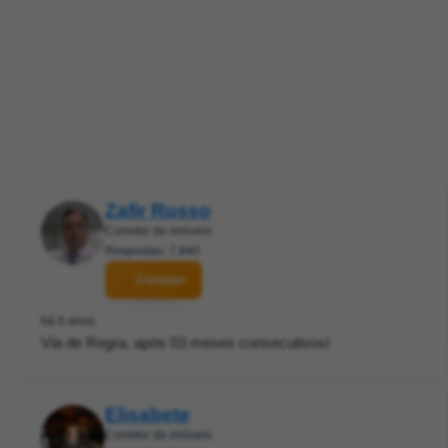
Zafir Russo
Corretor de imóveis
Respostas: 7.840
Contatar
há 6 anos
Via de Regra, após 03 meses consecutivos!
Elisabete
Corretor de imóveis