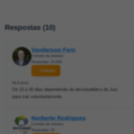
Respostas (10)
Vanderson Ferri
Corretor de imóveis
Respostas: 10.068
Contatar
há 6 anos
De 15 a 30 dias dependendo da decis&atilde;o do Juiz
para sair voluntariamente.
Norberto Rodrigues
Corretor de imóveis
Respostas: 20