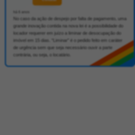
há 6 anos
No caso da ação de despejo por falta de pagamento, uma
grande inovação contida na nova lei é a possibilidade do
locador requerer em juízo a liminar de desocupação do
imóvel em 15 dias. “Liminar” é o pedido feito em caráter
de urgência sem que seja necessário ouvir a parte
contrária, ou seja, o locatário.