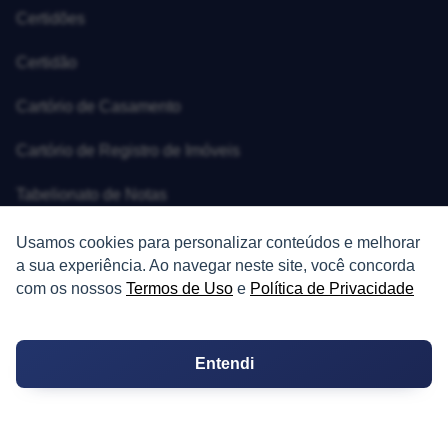
Certidões
Certidão
Cartório de Casamento
Cartório de Registro de Imóveis
Tabelionato de Notas
Logradouro
Usamos cookies para personalizar conteúdos e melhorar
a sua experiência. Ao navegar neste site, você concorda
Escolas
com os nossos
Termos de Uso
e
Política de Privacidade
Conversões
Entendi
Corretores de Imóveis
Contratos