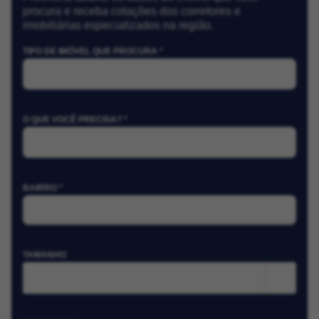
procura e receba cotações dos corretores e
imobiliárias especializados na região.
TIPO DE IMÓVEL QUE PROCURA *
O QUE VOCÊ PRECISA? *
BAIRRO *
TAMANHO
m²