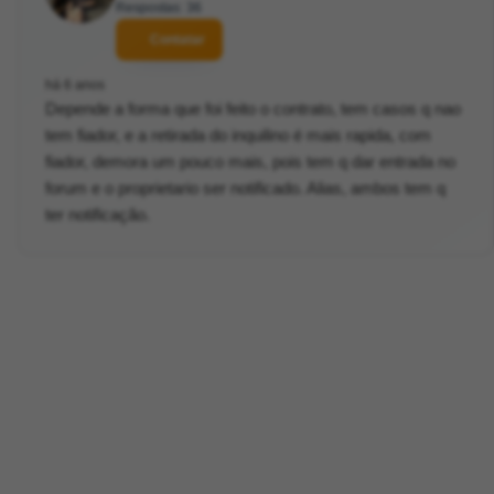
Respostas: 36
Contatar
há 6 anos
Depende a forma que foi feito o contrato, tem casos q nao
tem fiador, e a retirada do inquilino é mais rapida, com
fiador, demora um pouco mais, pois tem q dar entrada no
forum e o proprietario ser notificado. Alias, ambos tem q
ter notificação.