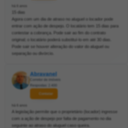
há 6 anos
15 dias
Agora com um dia de atraso no aluguel o locador pode
entrar com ação de despejo. O locatário tem 15 dias para
contestar a cobrança. Pode sair ao fim do contrato
original; o locatário poderá substituí-lo em até 30 dias.
Pode sair se houver alteração do valor do aluguel ou
separação ou divórcio.
Abravanel
Corretor de imóveis
Respostas: 2.400
Contatar
há 6 anos
A legislação permite que o proprietário (locador) ingresse
com a ação de despejo por falta de pagamento no dia
seguinte ao atraso do aluguel caso queira.