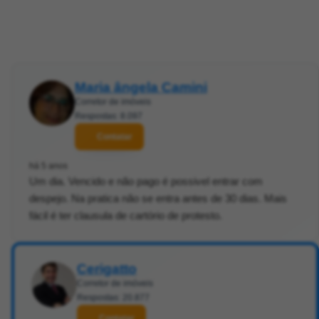
Maria ângela Camini
Corretor de imóveis
Respostas: 8.097
Contatar
há 5 anos
Um dia. Vencido e não pago é possivel entrar com
despejo. Na pratica não se entra antes de 30 dias. Mais
fácil é ter clausula de cartório de protesto.
Cerigatto
Corretor de imóveis
Respostas: 20.877
Contatar