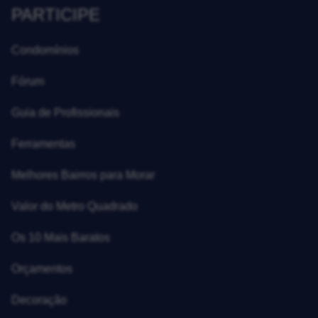
PARTICIPE
Condomínios
Fórum
Guia de Profissionais
Ferramentas
Melhores Bairros para Morar
Valor do Metro Quadrado
Os 10 Mais Baratos
Orçamentos
Decoração