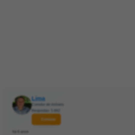
Lima
Corretor de imóveis
Respostas: 5.882
Contatar
há 6 anos