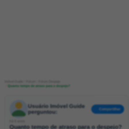
Imóvel Guide
Fórum
Fórum Despejo
Quanto tempo de atraso para o despejo?
Usuário Imóvel Guide
Compartilhar
perguntou:
há 6 anos
Quanto tempo de atraso para o despejo?