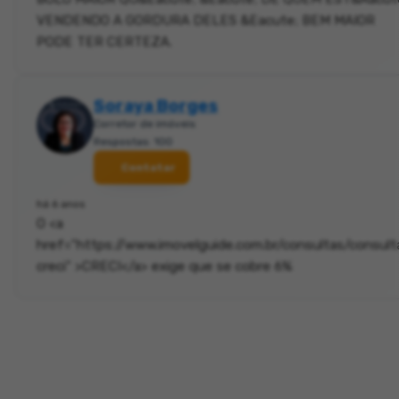
VENDENDO A GORDURA DELES &Eacute; BEM MAIOR
PODE TER CERTEZA.
Soraya Borges
Corretor de imóveis
Respostas: 100
Contatar
há 6 anos
O <a
href="https://www.imovelguide.com.br/consultas/consult
creci" >CRECI</a> exige que se cobre 6%