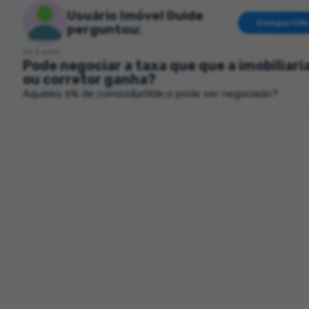
Usuário Imóvel Guide
Compartilh
perguntou:
há 6 anos
Pode negociar a taxa que que a imobiliari
ou corretor ganha?
Aqueles 6% de comiss&atilde;o pode ser negociado?