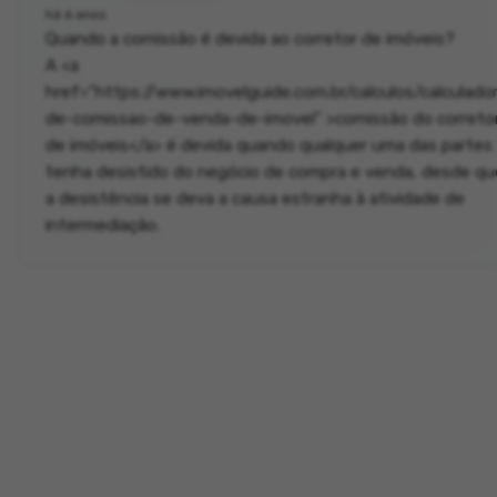
há 6 anos
Quando a comissão é devida ao corretor de imóveis?
​A <a
href="https://www.imovelguide.com.br/calculos/calculado
de-comissao-de-venda-de-imovel" >comissão do correto
de imóveis</a> é devida quando qualquer uma das partes
tenha desistido do negócio de compra e venda, desde qu
a desistência se deva a causa estranha à atividade de
intermediação.