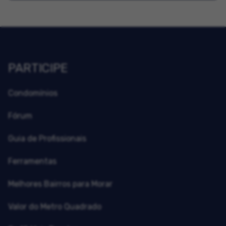
PARTICIPE
Condomínios
Fórum
Guia de Profissionais
Ferramentas
Melhores Bairros para Morar
Valor do Metro Quadrado