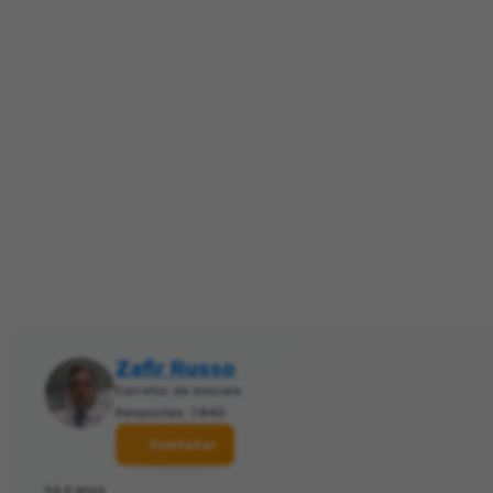
Zafir Russo
Corretor de imóveis
Respostas: 7.840
Contatar
há 6 anos