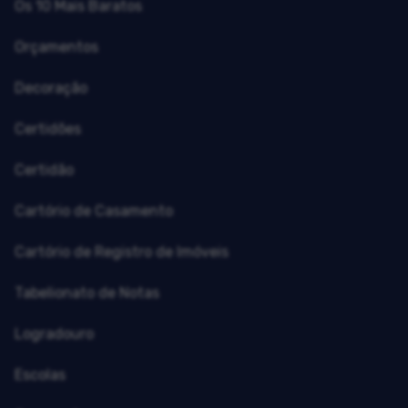
Os 10 Mais Baratos
Orçamentos
Decoração
Certidões
Certidão
Cartório de Casamento
Cartório de Registro de Imóveis
Tabelionato de Notas
Logradouro
Escolas