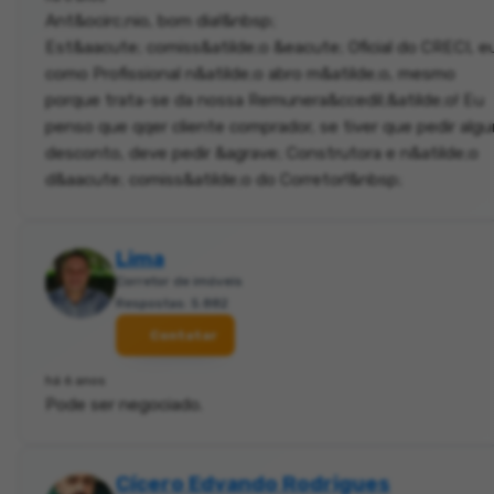
Ant&ocirc;nio, bom dia!&nbsp;
Est&aacute; comiss&atilde;o &eacute; Oficial do CRECI, e
como Profissional n&atilde;o abro m&atilde;o, mesmo
porque trata-se da nossa Remunera&ccedil;&atilde;o! Eu
penso que qqer cliente comprador, se tiver que pedir alg
desconto, deve pedir &agrave; Construtora e n&atilde;o
d&aacute; comiss&atilde;o do Corretor!&nbsp;
Lima
Corretor de imóveis
Respostas: 5.882
Contatar
há 6 anos
Pode ser negociado.
Cícero Edvando Rodrigues