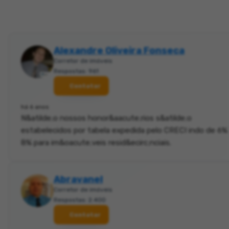
Alexandre Oliveira Fonseca
Corretor de imóveis
Respostas: 961
Contatar
há 6 anos
N&atilde;o nossos honor&aacute;rios s&atilde;o
estabelecidos por tabela expedida pelo CRECI indo de 6%
8% para im&oacute;veis resid&ecirc;nciais.
Abravanel
Corretor de imóveis
Respostas: 2.400
Contatar