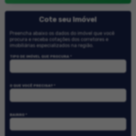
Cote seu Imóvel
Preencha abaixo os dados do imóvel que você
procura e receba cotações dos corretores e
imobiliárias especializados na região.
TIPO DE IMÓVEL QUE PROCURA *
O QUE VOCÊ PRECISA? *
BAIRRO *