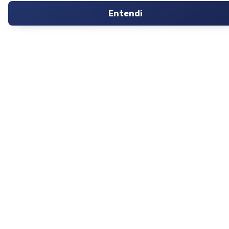
Entendi
Outros Imóveis
SOBRE O IMÓVEL GUIDE
Quem Somos
Como me Cadastrar
Como Responder no Fórum
Dúvidas Frequentes
Planos
Mapa do Site
TERMOS