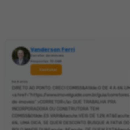
Vanderson Ferri
Corretor de imóveis
Respostas: 10.068
Contatar
há 6 anos
DIRETO AO PONTO: CRECI COMISS&Atilde;O DE 4 A 6% U
<a href="https://www.imovelguide.com.br/guia/corretores
de-imoveis" >CORRETOR</a> QUE TRABALHA PRA
INCORPORADORA OU CONSTRUTORA TEM
COMISS&Otilde;ES VARI&Aacute;VEIS DE 1.2% AT&Eacute
6%, UMA DICA, SE QUER DESCONTO BUSQUE A FATIA DO
BOLO MAIOR QU&Eacute; &Eacute; DE QUEM EST&Aacut