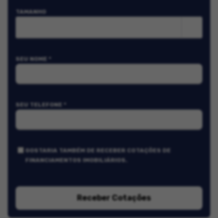
TAMANHO
m²
SEU NOME *
SEU TELEFONE *
GOSTARIA TAMBÉM DE RECEBER COTAÇÕES DE
FINANCIAMENTOS IMOBILIÁRIOS.
Receber Cotações