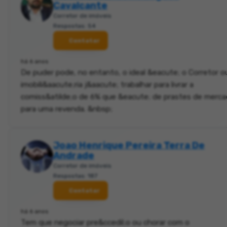
Cavalcante
Corretor de imóveis
Respostas: 54
Contatar
há 6 anos
De puder pode, no entanto, o ideal &eacute; o Corretor o
imobili&aacute;ria j&aacute; trabalhar para livrar a
comiss&atilde;o de 6% que &eacute; de prastes de merc
para uma revenda. &nbsp;
Joao Henrique Pereira Terra De
Andrade
Corretor de imóveis
Respostas: 187
Contatar
há 6 anos
Tem que negociar pre&ccedil;o ou chorar com o