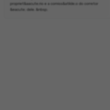
propriet&aacute;rio e a comiss&atilde;o do corretor
&eacute; dele. &nbsp;