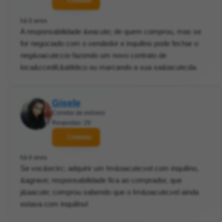
Contatar
há 6 anos
A responsabilidade &eacute; de quem comprou, mas se
for negociado com o vendedor e inquilino pode fechar o
neg&oacute;cio fazendo um novo contrato de
loca&ccedil;&atilde;o ou marcando a sua sa&iacute;da.
Gisele
Corretor de imóveis
Respostas: 29
Contatar
há 6 anos
Se voc&ecirc; adquirir um Im&oacute;vel com inquilino,
&agrave; responsabilidade fica ao comprador, que
j&aacute; comprou sabendo que o Im&oacute;vel ainda
estava com inquilino!