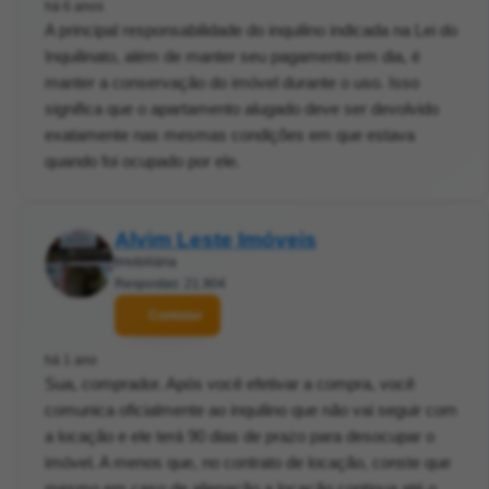
há 6 anos
A principal responsabilidade do inquilino indicada na Lei do
Inquilinato, além de manter seu pagamento em dia, é
manter a conservação do imóvel durante o uso. Isso
significa que o apartamento alugado deve ser devolvido
exatamente nas mesmas condições em que estava
quando foi ocupado por ele.
Alvim Leste Imóveis
Imobiliária
Respostas: 21.904
Contatar
há 1 ano
Sua, comprador. Após você efetivar a compra, você
comunica oficialmente ao inquilino que não vai seguir com
a locação e ele terá 90 dias de prazo para desocupar o
imóvel. A menos que, no contrato de locação, conste que
mesmo em caso de alienação a locação continua até o