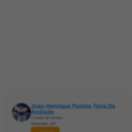
Joao Henrique Pereira Terra De
Andrade
Corretor de imóveis
Respostas: 187