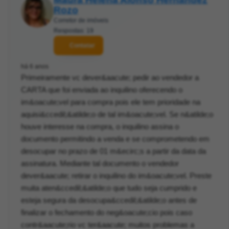
Rozo
Corretor de imóveis
Respostas: 19
Contatar
há 6 anos
Primeiramente vc dever&aacute; pedir ao vendedor a
CARTA que foi enviada ao inquilino oferecendo o
im&oacute;vel para compra pois ele tem prioridade na
aquisi&ccedil;&atilde;o de tal im&oacute;vel. Se n&atilde;o
houve interesse na compra, o inquilino assina o
documento permitindo a venda e se comprometendo em
desocupar no prazo de 01 m&ecirc;s a partir da data da
assinatura. Mediante tal documento o vendedor
dever&aacute; retirar o inquilino do im&oacute;vel. Preste
muita aten&ccedil;&atilde;o que tudo seja cumprido e
esteja segura da desocupa&ccedil;&atilde;o antes de
finalizar o fechamento do neg&oacute;cio pois caso
contr&aacute;rio vc ter&aacute; muitos problemas a