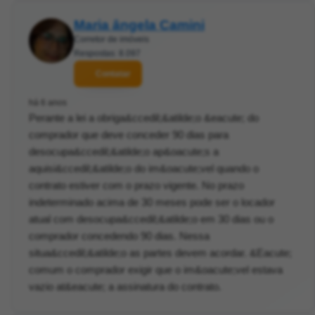
Maria ângela Camini
Corretor de imóveis
Respostas: 8.097
Contatar
há 6 anos
Perante a lei a obriga&ccedil;&atilde;o &eacute; do
comprador que deve conceder 90 dias para
desocupa&ccedil;&atilde;o ap&oacute;s a
aquisi&ccedil;&atilde;o do im&oacute;vel quando o
contrato estiver com o prazo vigente. No prazo
indeterminado acima de 30 meses pode ser o locador
atual com desocupa&ccedil;&atilde;o em 30 dias ou o
comprador concedendo 90 dias. Nessa
situa&ccedil;&atilde;o as partes devem acordar. &Eacute;
comum o comprador exigir que o im&oacute;vel estava
vazio at&eacute; a assinatura do contrato.