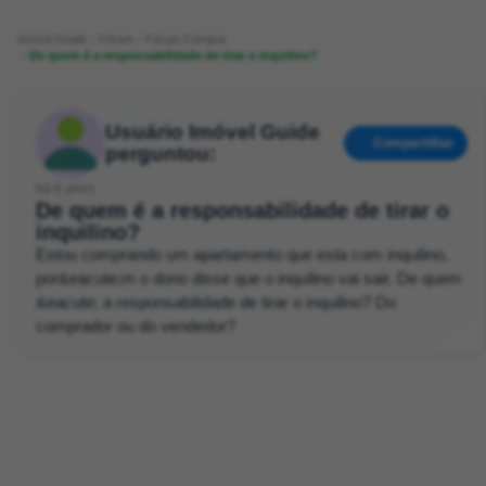
Imóvel Guide
Fórum
Fórum Compra
De quem é a responsabilidade de tirar o inquilino?
Usuário Imóvel Guide
Compartilhar
perguntou:
há 6 anos
De quem é a responsabilidade de tirar o
inquilino?
Estou comprando um apartamento que esta com inquilino,
por&eacute;m o dono disse que o inquilino vai sair. De quem
&eacute; a responsabilidade de tirar o inquilino? Do
comprador ou do vendedor?