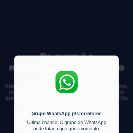
De quem é a
responsabilidade de tirar o
inquilino?
Estou comprando um apartamento que esta com inquilino,
por&eacute;m o dono disse que o inquilino vai sair. De
quem &eacute; a responsabilidade de tirar o inquilino? Do
comprador ou do vendedor?
Grupo WhatsApp p/ Corretores
Última chance! O grupo de WhatsApp
pode lotar a qualquer momento.