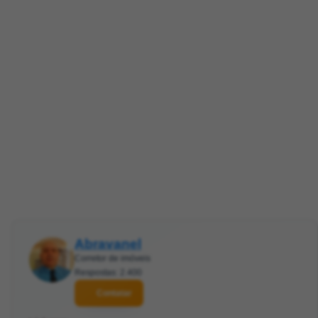
Abravanel
Corretor de imóveis
Respostas: 2.400
Contatar