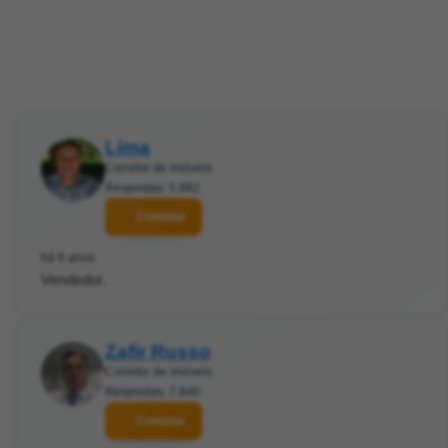
Lima
Corretor de imóveis
Respostas: 5.882
Contatar
há 6 anos
Vendedor.
Zafir Russo
Corretor de imóveis
Respostas: 7.840
Contatar