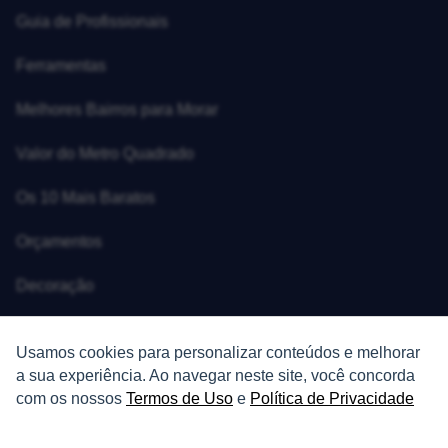
Guia de Profissionais
Ferramentas
Melhores Bairros para Morar
Valor do Metro Quadrado
Os 10 Mais Baratos
Orçamentos
Decoração
Certidões
Usamos cookies para personalizar conteúdos e melhorar
Certidão
a sua experiência. Ao navegar neste site, você concorda
com os nossos
Termos de Uso
e
Política de Privacidade
Cartório de Casamento