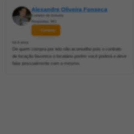
Alexandre Oliveira Fonseca
Corretor de imóveis
Respostas: 961
Contatar
há 6 anos
De quem compra por isto não aconselho pois o contrato
de locação favorece o locatário porém você poderá e deve
falar pessoalmente com o mesmo.