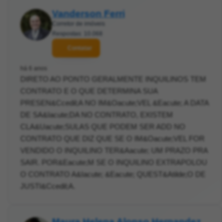
Vanderson Ferri
Corretor de imóveis
Respostas: 10.068
Contatar
há 6 anos
DIRETO AO PONTO GERALMENTE INQUILINOS TEM
CONTRATO E O QUE DETERMINA SUA
PRESEN&Ccedil;A NO IM&Oacute;VEL &Eacute; A DATA
DE SA&Iacute;DA NO CONTRATO, EXISTEM
CLA&Uacute;SULAS QUE PODEM SER ADD NO
CONTRATO QUE DIZ QUE SE O IM&Oacute;VEL FOR
VENDIDO O INQUILINO TER&Aacute; UM PRAZO PRA
SAIR. POR&Eacute;M SE O INQUILINO EXTRAPOLOU
O CONTRATO A&Iacute; &Eacute; QUEST&Atilde;O DE
JUSTI&Ccedil;A.
Maura Helena Alonso Hernandez