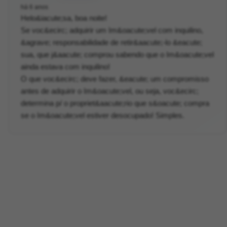
há 6 anos
Helo&iacute;sa, boa noite!
Se voc&ecirc; adquirir um Im&oacute;vel com inquilino,
&agrave; responsabilidade de retir&aacute;-lo &eacute;
sua, que j&aacute; comprou sabendo que o Im&oacute;vel
ainda estava com inquilino!
O que voc&ecirc; deve fazer, &eacute; um compromisso
antes de adquirir o Im&oacute;vel, ou seja, voc&ecirc;
determina p/ o propriet&aacute;rio que s&oacute; compra
se o Im&oacute;vel estiver desocupado! Simples.