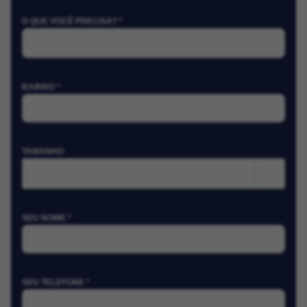
O QUE VOCÊ PRECISA? *
BAIRRO *
TAMANHO
m²
SEU NOME *
SEU TELEFONE *