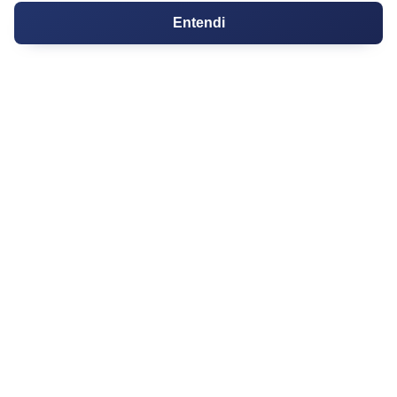
Cartório de Registro de Imóveis
Entendi
Tabelionato de Notas
Logradouro
Escolas
Conversões
Corretores de Imóveis
Contratos
Guia de CRM
Construtoras
Corretores da Construtora