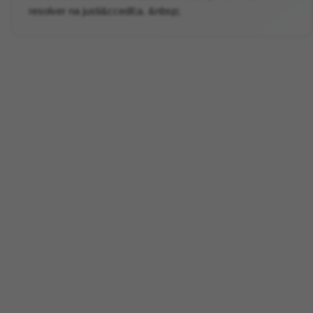
resolver na justi&ccedil;a. &nbsp;