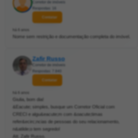
Corretor de imóveis
Respostas: 16
Contatar
há 6 anos
Nome sem restrição e documentação completa do imóvel.
Zafir Russo
Corretor de imóveis
Respostas: 7.840
Contatar
há 6 anos
Giulia, bom dia!
&Eacute; simples, busque um Corretor Oficial com
CRECI e algu&eacute;m com &oacute;timas
refer&ecirc;ncias de pessoas do seu relacionamento,
n&atilde;o tem segredo!
Att. Zafir Russo.