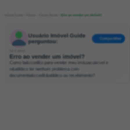
Imóvel Guide
Fórum
Fórum Venda
Erro ao vender um imóvel?
Usuário Imóvel Guide
Compartilhar
perguntou:
há 6 anos
Erro ao vender um imóvel?
Como fa&ccedil;o para vender meu im&oacute;vel e
n&atilde;o ter nenhum problema com
documenta&ccedil;&atilde;o ou recebimento?