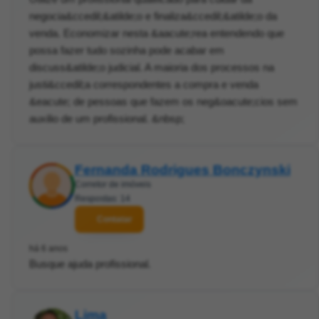
negocia&ccedil;&atilde;o e finaliza&ccedil;&atilde;o da
venda. Economizar nesta &aacute;rea entendendo que
possa fazer tudo sozinha pode acabar em
discuss&atilde;o judicial. A maioria dos processos na
justi&ccedil;a correspondentes a compra e venda
&eacute; de pessoas que fazem os neg&oacute;cios sem
auxilio de um profissional. &nbsp;
Fernanda Rodrigues Bonczynski
Corretor de imóveis
Respostas: 14
Contatar
há 6 anos
Busque ajuda profissional.
Lima