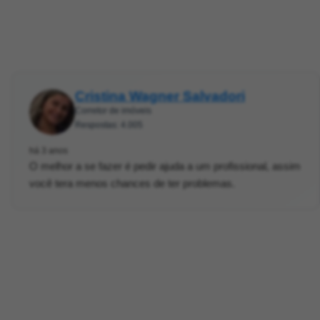
Cristina Wagner Salvadori
Corretor de imóveis
Respostas: 4.005
há 3 anos
O melhor a se fazer é pedir ajuda a um profissional, assim
você tera menos chances de ter problemas.