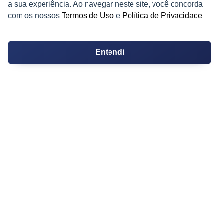
a sua experiência. Ao navegar neste site, você concorda
com os nossos
Termos de Uso
e
Política de Privacidade
PARTICIPE
Entendi
Condomínios
Fórum
Guia de Profissionais
Ferramentas
Melhores Bairros para Morar
Valor do Metro Quadrado
Os 10 Mais Baratos