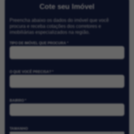
Cote seu Imóvel
Preencha abaixo os dados do imóvel que você
procura e receba cotações dos corretores e
imobiliárias especializados na região.
TIPO DE IMÓVEL QUE PROCURA *
O QUE VOCÊ PRECISA? *
BAIRRO *
TAMANHO