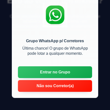
Erro ao vender um imóvel?
Como fa&ccedil;o para vender meu im&oacute;vel e
n&atilde;o ter nenhum problema com
documenta&ccedil;&atilde;o ou recebimento?
Grupo WhatsApp p/ Corretores
Última chance! O grupo de WhatsApp
pode lotar a qualquer momento.
Entrar no Grupo
Não sou Corretor(a)