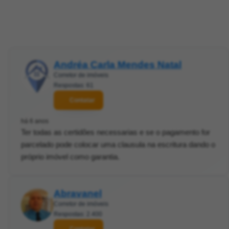
Andréa Carla Mendes Natal
Corretor de imóveis
Respostas: 61
Contatar
há 6 anos
Ter todas as certidões necessarias e se o pagamento for
parcelado pode colocar uma clausula na escritura dando o
próprio imóvel como garantia.
Abravanel
Corretor de imóveis
Respostas: 2.400