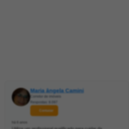
Maria ângela Camini
Corretor de imóveis
Respostas: 8.097
Contatar
há 6 anos
Utilize um profissional qualificado para cuidar da