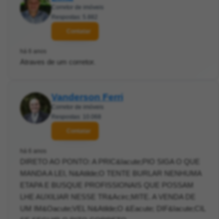
Corretor de imóveis
Respostas: 5.882
Contatar
há 6 anos
Atraves de um corretor.
Vanderson Ferri
Corretor de imóveis
Respostas: 10.068
Contatar
há 6 anos
DIRETO AO PONTO: A PRIC&Iacute;PIO SIGA O QUE
MANDA A LEI, N&Atilde;O TENTE BURLAR NENHUMA
ETAPA E BUSQUE PROFISSIONAIS QUE POSSAM
LHE AUXILIAR NESSE TR&Acirc;MITE. A VENDA DE
UM IM&Oacute;VEL N&Atilde;O &Eacute; DIF&Iacute;CIL