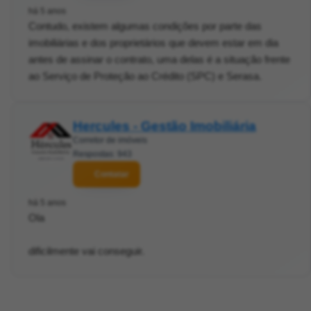
há 5 anos
Contudo, existem algumas condições por parte das
imobiliárias e dos proprietários que devem estar em dia
antes de assinar o contrato, uma delas é a situação frente
ao Serviço de Proteção ao Crédito (SPC) e Serasa.
Hercules - Gestão Imobiliária
Corretor de imóveis
Respostas: 943
Contatar
há 5 anos
Ola
dificilmente vai conseguir.