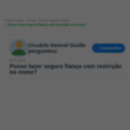
Imóvel Guide
Fórum
Fórum Seguro Fiança
Posso fazer seguro fiança com restrição no nome?
Usuário Imóvel Guide
Compartilhar
perguntou:
há 5 anos
Posso fazer seguro fiança com restrição
no nome?