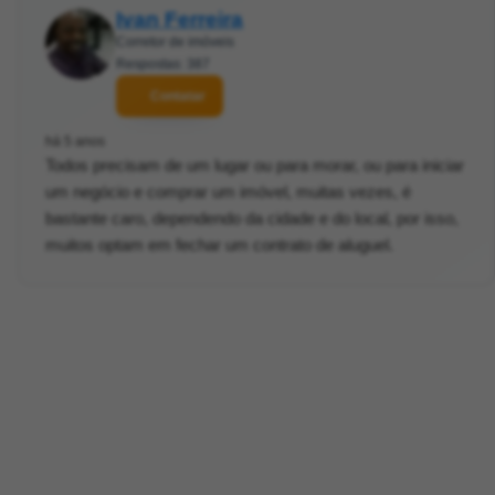
Ivan Ferreira
Corretor de imóveis
Respostas: 387
Contatar
há 5 anos
Todos precisam de um lugar ou para morar, ou para iniciar
um negócio e comprar um imóvel, muitas vezes, é
bastante caro, dependendo da cidade e do local, por isso,
muitos optam em fechar um contrato de aluguel.