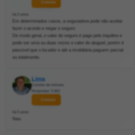
Contatar
há 5 anos
Em determinados casos, a seguradora pode não aceitar
fazer o acordo e negar o seguro
De modo geral, o valor do seguro é pago pelo inquilino e
pode ser uma ou duas vezes o valor do aluguel, porém é
passível que o locador e até a imobiliária paguem parcial
ou totalmente.
Lima
Corretor de imóveis
Respostas: 5.882
Contatar
há 5 anos
Nao.