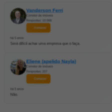
Vanderson Ferri
Corretor de imóveis
Respostas: 10.068
Contatar
há 5 anos
Será difícil achar uma empresa que o faça.
Eliene (apelido Nayla)
Corretor de imóveis
Respostas: 207
Contatar
há 5 anos
Não.