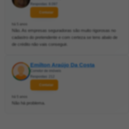
Respostas: 8.097
Contatar
há 5 anos
Não. As empresas seguradoras são muito rigorosas no
cadastro do pretendente e com certeza se tens abalo de
de crédito não vais conseguir.
Emilton Araújo Da Costa
Corretor de imóveis
Respostas: 212
Contatar
há 5 anos
Não há problema.