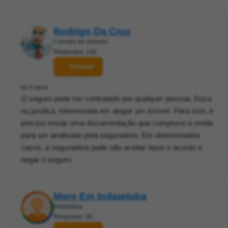
Rodrigo Da Cruz
Corretor de imóveis
Respostas: 146
Contatar
há 5 anos
O seguro pode ser contratado por qualquer pessoa, física
ou jurídica, interessada em alugar um imóvel. Para isso, é
preciso enviar uma documentação que comprove a renda
para ser analisado pela seguradora. Em determinados
casos, a seguradora pode não aceitar fazer o acordo e
negar o seguro.
More Em Indaiatuba
Imobiliária
Respostas: 80