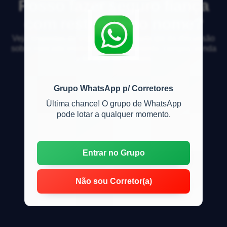
Posso fazer seguro fiança
com restrição no nome?
Veja respostas de especialistas e participe da discussão
sobre mercado imobiliário, financiamento, compra, venda
e locação de imóveis
Grupo WhatsApp p/ Corretores
Última chance! O grupo de WhatsApp
pode lotar a qualquer momento.
Entrar no Grupo
Não sou Corretor(a)