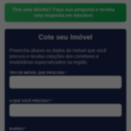
Tem uma dúvida? Faça sua pergunta e receba
uma resposta em minutos!
Cote seu Imóvel
Preencha abaixo os dados do imóvel que você
procura e receba cotações dos corretores e
imobiliárias especializados na região.
TIPO DE IMÓVEL QUE PROCURA *
O QUE VOCÊ PRECISA? *
BAIRRO *