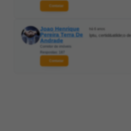
Contatar
Joao Henrique
há 6 anos
Pereira Terra De
Iptu, certid&atilde;o d
Andrade
Corretor de imóveis
Respostas: 187
Contatar