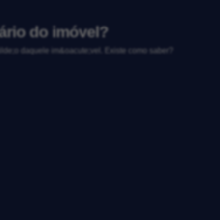
ário do imóvel?
lde;o daquele im&oacute;vel. Existe como saber?