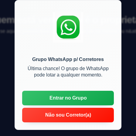
em está vendendo é o propriet
e aquela pessoa &eacute; propriet&aacute;ria mesmo ou n&ati
Grupo WhatsApp p/ Corretores
Última chance! O grupo de WhatsApp
pode lotar a qualquer momento.
Entrar no Grupo
Não sou Corretor(a)