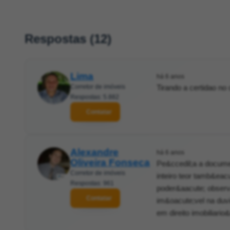
Respostas (12)
Lima
há 6 anos
Corretor de imóveis
Tirando a certidao no 
Respostas: 5.882
Contatar
Alexandre
há 6 anos
Oliveira Fonseca
Pe&ccedil;a a docume
Corretor de imóveis
inteiro teor tamb&eac
Respostas: 961
poder&aacute; observa
Contatar
im&oacute;vel na duvi
em direito imobiliario