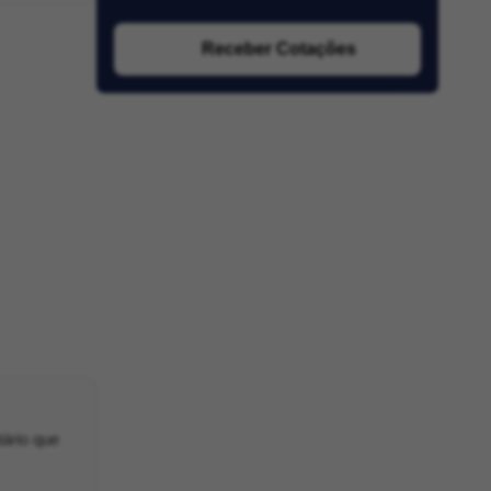
Receber Cotações
tário que