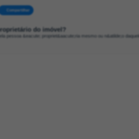
Compartilhar
roprietário do imóvel?
a pessoa &eacute; propriet&aacute;ria mesmo ou n&atilde;o daquel