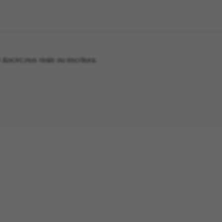
e &ocirc;nus reais ou escritura.