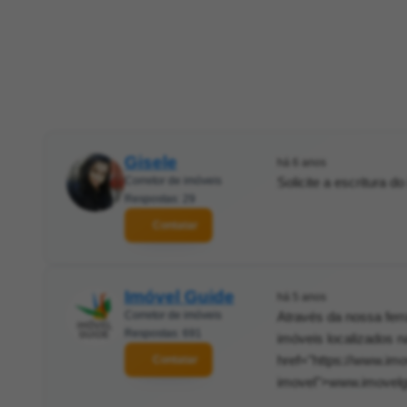
Gisele
há 6 anos
Corretor de imóveis
Solicite a escritura d
Respostas: 29
Contatar
Imóvel Guide
há 5 anos
Corretor de imóveis
Através da nossa ferr
Respostas: 691
imóveis localizados
href="https://www.imo
Contatar
imovel">www.imovelgu