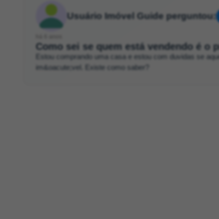
Usuário Imóvel Guide perguntou:
há 6 anos
Como sei se quem está vendendo é o p
Estou comprando uma casa e estou com duvidas se aquel
im&oacute;vel. Existe como saber?