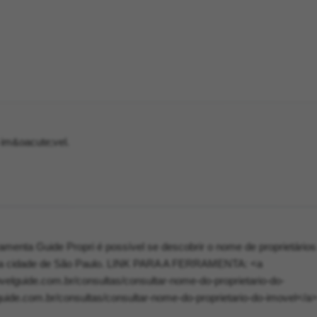
o im&oacute;vel.
amenta Guide Propri é possível se descobrir o nome de proprietários
 na cidade de São Paulo. LINK PARA A FERRAMENTA: <a
velguide.com.br/consultas/consultar-nome-do-proprietario-do-
ide.com.br/consultas/consultar-nome-do-proprietario-do-imovel</a