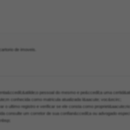
cartorio de imoveis.
nta&ccedil;&atilde;o pessoal do mesmo e pe&ccedil;a uma certid&ati
ute;m conhecida como matricula atualizada l&aacute; voc&ecirc;
r o ultimo registro e verificar se ele consta como propriet&aacute;ri
da consulte um corretor de sua confian&ccedil;a ou advogado espec
&nbsp;