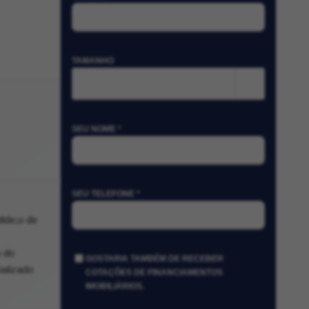
TAMANHO
m²
SEU NOME *
SEU TELEFONE *
lde;o de
o do
GOSTARIA TAMBÉM DE RECEBER
ializado
COTAÇÕES DE FINANCIAMENTOS
IMOBILIÁRIOS.