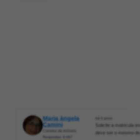
Maria ângela
há 5 anos
Camini
Solicite a matricula i
Corretor de imóveis
deve ser o mesmo do 
Respostas: 8.097