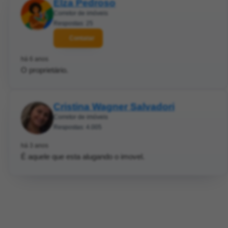
Elza Pedroso
Corretor de imóveis
Respostas: 25
Contatar
há 6 anos
O proprietário.
Cristina Wagner Salvadori
Corretor de imóveis
Respostas: 4.005
há 3 anos
É aquele que esta alugando o imovel.