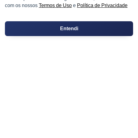
Conversões
com os nossos
Termos de Uso
e
Política de Privacidade
Corretores de Imóveis
Contratos
Entendi
Guia de CRM
Construtoras
Corretores da Construtora
Corretores do Condomínio
IMÓVEL
Apartamentos
Casas