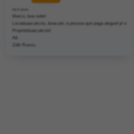
há 6 anos
Marco, boa noite!
Locat&aacute;rio, &eacute; a pessoa que paga aluguel p/ o
Propriet&aacute;rio!
Att
Zafir Russo.