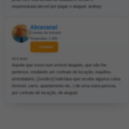
respons&aacute;vel por pagar o aluguel. &nbsp;
Abravanel
Corretor de imóveis
Respostas: 2.400
Contatar
há 6 anos
Aquele que mora num imóvel alugado, que não lhe
pertence, mediante um contrato de locação; inquilino,
arrendatário. [Jurídico] Indivíduo que recebe alguma coisa
(imóvel, carro, apartamento etc. ) de uma outra pessoa,
por contrato de locação, de aluguel.