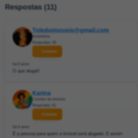
Respostas (11)
Toledoimoveis@gmail.com
Imobiliária
Respostas: 36
Contatar
há 6 anos
O que aluga!!
Karina
Corretor de imóveis
Respostas: 81
Contatar
há 6 anos
É a pessoa para quem o imóvel será alugado. E assim