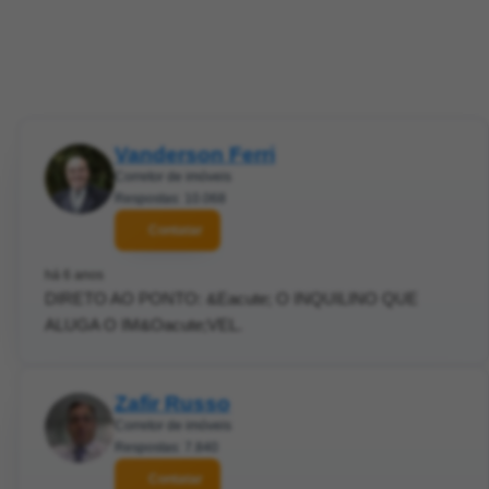
Vanderson Ferri
Corretor de imóveis
Respostas: 10.068
Contatar
há 6 anos
DIRETO AO PONTO: &Eacute; O INQUILINO QUE
ALUGA O IM&Oacute;VEL.
Zafir Russo
Corretor de imóveis
Respostas: 7.840
Contatar