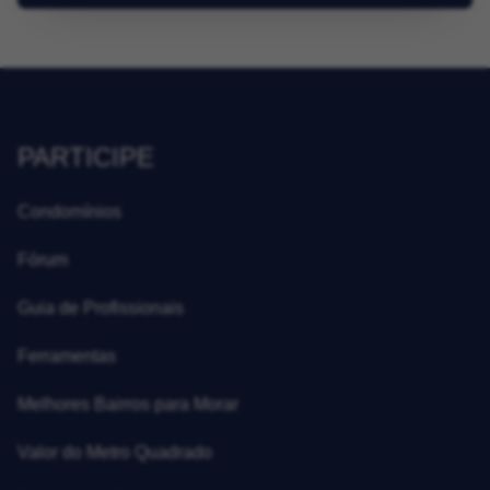
PARTICIPE
Condomínios
Fórum
Guia de Profissionais
Ferramentas
Melhores Bairros para Morar
Valor do Metro Quadrado