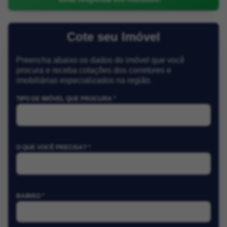
Cote seu Imóvel
Preencha abaixo os dados do imóvel que você
procura e receba cotações dos corretores e
imobiliárias especializados na região.
TIPO DE IMÓVEL QUE PROCURA *
O QUE VOCÊ PRECISA? *
BAIRRO *