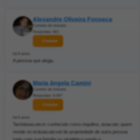
Alexandre Oliveira Fonseca
Corretor de imóveis
Respostas: 961
Contatar
há 6 anos
A pessoa que aluga.
Maria ângela Camini
Corretor de imóveis
Respostas: 8.097
Contatar
há 6 anos
Tamb&eacute;m conhecido como inquilino, &eacute; quem
reside no im&oacute;vel de propriedade de outra pessoa
junto com sua familia ou n&atilde;o sendo o