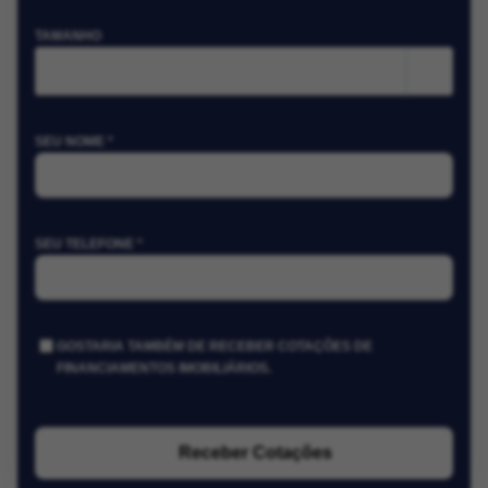
TAMANHO
m²
SEU NOME *
SEU TELEFONE *
GOSTARIA TAMBÉM DE RECEBER COTAÇÕES DE
FINANCIAMENTOS IMOBILIÁRIOS.
Receber Cotações