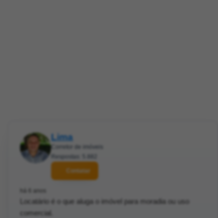
Lima
Corretor de imóveis
Respostas: 5.882
Contatar
há 6 anos
Locatário é o que aluga o imóvel para moradia ou uso
comercial.