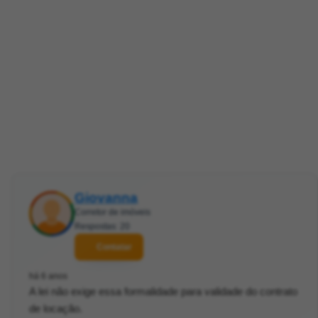
Giovanna
Corretor de imóveis
Respostas: 20
Contatar
há 6 anos
A lei não exige essa formalidade para validade do contrato
de locação.