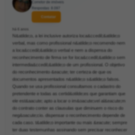
Corretor de imóveis
Respostas: 8.097
Contatar
há 6 anos
N&atilde;o, a lei inclusive autoriza loca&ccedil;&atilde;o
verbal, mas como profissional n&atilde;o recomendo nem
a loca&ccedil;&atilde;o verbal e nem a dispensa do
reconhecimento de firma se for loca&ccedil;&atilde;o sem
intermedia&ccedil;&atilde;o de um profissional. O objetivo
do reconhecimento &eacute; ter certeza de que os
documentos apresentados n&atilde;o s&atilde;o falsos.
Quando se usa profissional consultamos o cadastro do
pretendente e todas as certid&otilde;es que garantam que
ele est&aacute; apto a locar o im&oacute;vel al&eacute;m
do contrato conter as clausulas que diminuem o risco do
neg&oacute;cio. dispensar o reconhecimento depende de
cada caso. t&atilde;o importante ou mais &eacute; sempre
ter duas testemunhas assinando sem precisar reconhecer