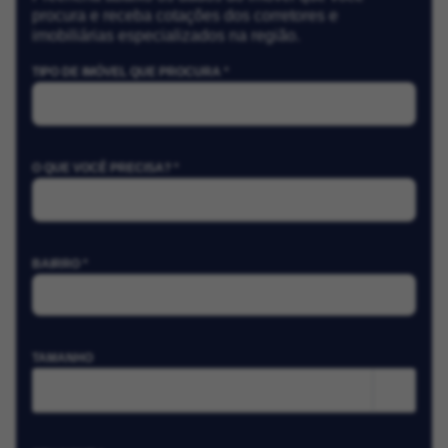
procura e receba cotações dos corretores e
imobiliárias especializados na região.
TIPO DE IMÓVEL QUE PROCURA *
O QUE VOCÊ PRECISA? *
BAIRRO *
TAMANHO
m²