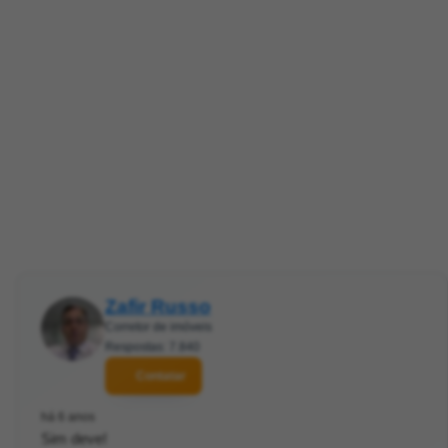
Zafir Russo
Corretor de imóveis
Respostas: 7.840
Contatar
há 6 anos
Sim deve!