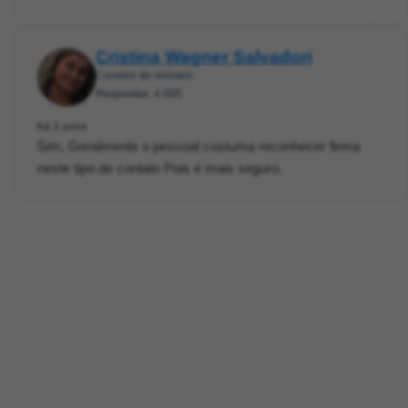
Cristina Wagner Salvadori
Corretor de imóveis
Respostas: 4.005
há 3 anos
Sim, Geralmente o pessoal costuma reconhecer firma
neste tipo de contato Pois é mais seguro.