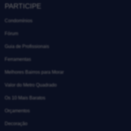
PARTICIPE
Condomínios
Fórum
Guia de Profissionais
Ferramentas
Melhores Bairros para Morar
Valor do Metro Quadrado
Os 10 Mais Baratos
Orçamentos
Decoração