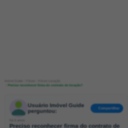
Imóvel Guide
Fórum
Fórum Locação
Preciso reconhecer firma do contrato de locação?
Usuário Imóvel Guide
Compartilhar
perguntou:
há 6 anos
Preciso reconhecer firma do contrato de