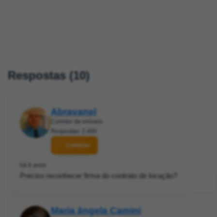
Respostas (10)
Abravanel
Corretor de imóveis
Respostas: 2.400
Contatar
há 6 anos
Preciso reconhecer firma do contrato de locação?
Maria ângela Camini