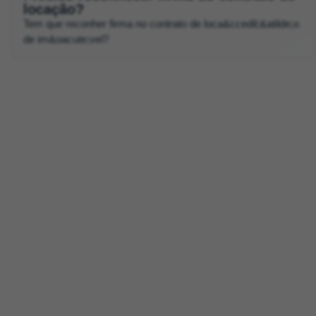
locação?
Tem que reconher firma no contrato de loca&ccedil;&atilde;o
de im&oacute;vel?