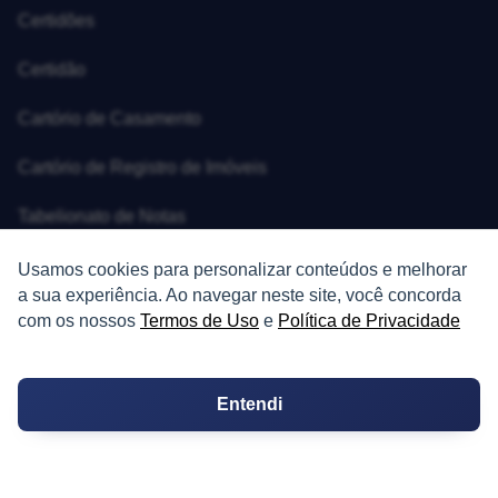
Certidões
Certidão
Cartório de Casamento
Cartório de Registro de Imóveis
Tabelionato de Notas
Logradouro
Usamos cookies para personalizar conteúdos e melhorar
a sua experiência. Ao navegar neste site, você concorda
Escolas
com os nossos
Termos de Uso
e
Política de Privacidade
Conversões
Entendi
Corretores de Imóveis
Contratos