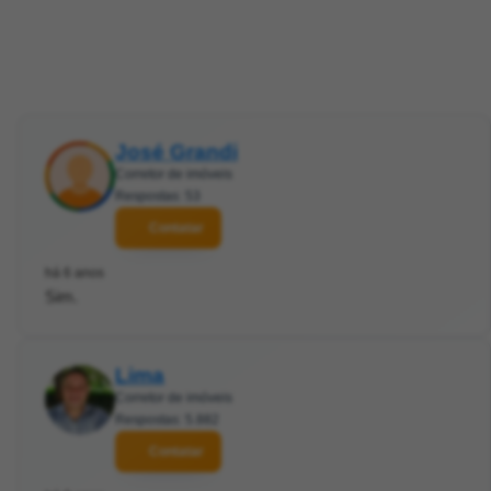
José Grandi
Corretor de imóveis
Respostas: 53
Contatar
há 6 anos
Sim.
Lima
Corretor de imóveis
Respostas: 5.882
Contatar