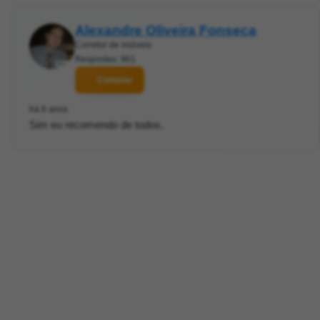
Alexandre Oliveira Fonseca
Corretor de imóveis
Respostas: 961
Contatar
há 6 anos
Sim eu recomendo de todos.