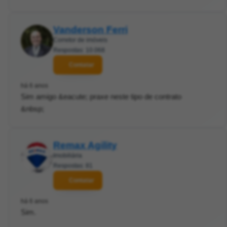
Vanderson Ferri
Corretor de imóveis
Respostas: 10.068
Contatar
há 6 anos
Sim amigo &eacute; praxe neste tipo de contrato
&nbsp;
Remax Agility
Imobiliária
Respostas: 81
Contatar
há 6 anos
Sim.