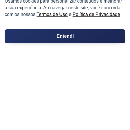
Usamos cookies para personalizar conteúdos e melhorar
Kitnets
a sua experiência. Ao navegar neste site, você concorda
com os nossos
Termos de Uso
e
Política de Privacidade
Salas Comerciais
Fazendas
Entendi
Depósitos
Imóveis Comerciais
Outros Imóveis
SOBRE O IMÓVEL GUIDE
Quem Somos
Como me Cadastrar
Como Responder no Fórum