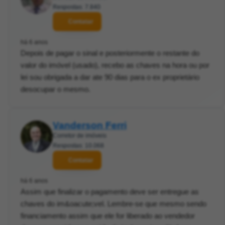
Respostas: 7.840
Contatar
há 6 anos
Depois de pagar o sinal e posteriormente o restante do
valor do imóvel (usado), recebo as chaves na hora ou por
lei sou obrigada a dar ate 90 dias para o ex proprietário
desocupar o mesmo.
Vanderson Ferri
Corretor de imóveis
Respostas: 10.068
Contatar
há 6 anos
Assim que finalizar o pagamento deve ser entregue as
chaves do im&oacute;vel. Lembre-se que mesmo sendo
financiamento assim que ele for liberado ao vendedor