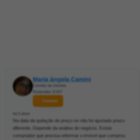
Maria ângela Camini
Corretor de imóveis
Respostas: 8.097
Contatar
há 5 anos
Na data da quitação do preço se não foi ajustado prazo
diferente. Depende da análise do negócio. Existe
comprador que precisa reformar o imóvel que comprou