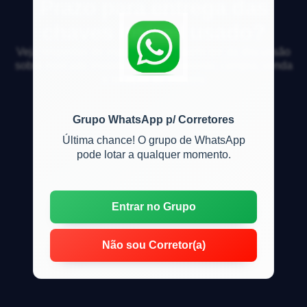
Prazo para entrega das
chaves imóvel usado?
Veja respostas de especialistas e participe da discussão
sobre mercado imobiliário, financiamento, compra, venda
e locação de imóveis
Grupo WhatsApp p/ Corretores
Última chance! O grupo de WhatsApp
pode lotar a qualquer momento.
Entrar no Grupo
Não sou Corretor(a)