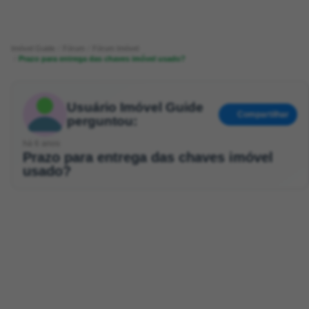
Imóvel Guide
Fórum
Fórum Imóvel
Prazo para entrega das chaves imóvel usado?
Usuário Imóvel Guide
Compartilhar
perguntou:
há 6 anos
Prazo para entrega das chaves imóvel
usado?