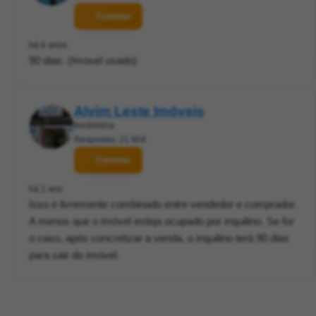
Contatar
há 6 anos
90 dias. (Imovel usado)
Alvim Leste Imóveis
Imobiliária
Respostas: 21.904
Contatar
há 1 ano
Isso é livremente combinado entre vendedor e comprador.
A menos que o imóvel esteja ocupado por inquilino. Se for
o caso, após concretizar a venda, o inquilino terá 90 dias
para sair do imóvel.