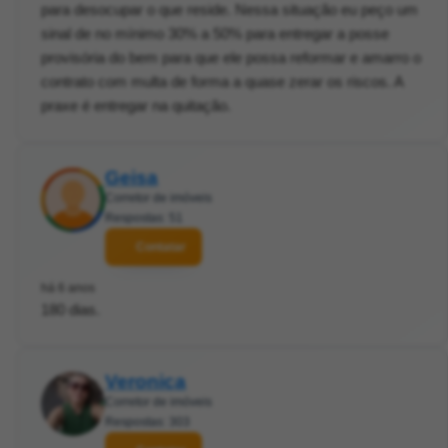
para desocupar o que reside. Nessa situação eu peço um
sinal de no mínimo 30% a 50% para entregar a posse
provisória do bem para que ele possa reformar e amarro o
contrato com multa de forma a quase zerar os riscos. A
praxe é entregar na quitação.
Geisa
Corretor de imóveis
Respostas: 51
Contatar
há 6 anos
180 dias.
Veronica
Corretor de imóveis
Respostas: 303