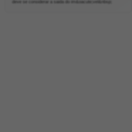
deve se considerar a saida do im&oacute;vel&nbsp;