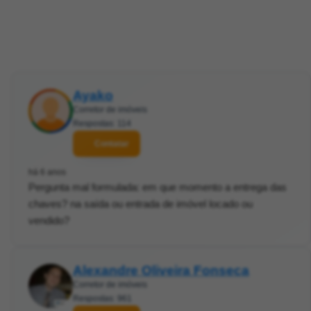
Ayako
Corretor de imóveis
Respostas: 114
Contatar
há 6 anos
Pergunta mal formulada: em que momento a entrega das
chaves? na saída ou entrada de imóvel locado ou
vendido?
Alexandre Oliveira Fonseca
Corretor de imóveis
Respostas: 961