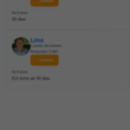
Contatar
há 6 anos
30 dias.
Lima
Corretor de imóveis
Respostas: 5.882
Contatar
há 6 anos
Em torno de 90 dias.