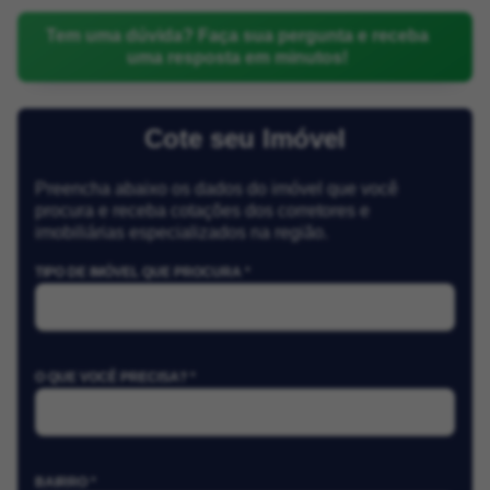
Tem uma dúvida? Faça sua pergunta e receba
uma resposta em minutos!
Cote seu Imóvel
Preencha abaixo os dados do imóvel que você
procura e receba cotações dos corretores e
imobiliárias especializados na região.
TIPO DE IMÓVEL QUE PROCURA *
O QUE VOCÊ PRECISA? *
BAIRRO *