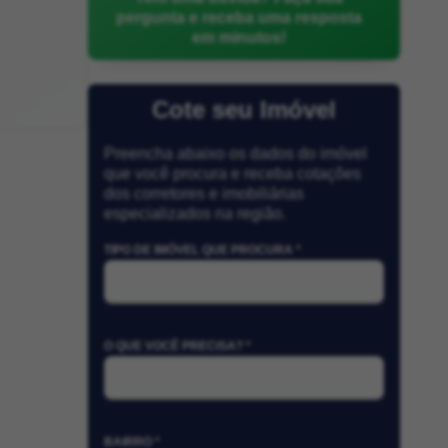
pergunta e receba uma resposta
em minutos!
Cote seu Imóvel
Preencha abaixo os dados do imóvel
que você procura e receba cotações
dos corretores e imobiliárias
especializados na região.
TIPO DE IMÓVEL QUE PROCURA *
O QUE VOCÊ PRECISA? *
BAIRRO *