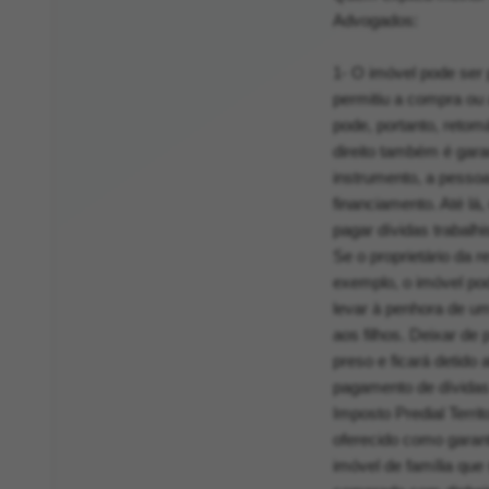
Advogados:
1- O imóvel pode ser 
permitiu a compra ou 
pode, portanto, reto
direito também é gara
instrumento, a pessoa
financiamento. Até lá
pagar dívidas trabalh
Se o proprietário da r
exemplo, o imóvel po
levar à penhora de u
aos filhos. Deixar de
preso e ficará detido
pagamento de dívidas t
Imposto Predial Terri
oferecido como garan
imóvel de família que