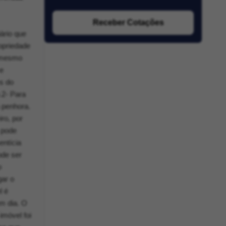
Receber Cotações
ário que
opriedade
o mesmo
se
es do
.2- Para
 penhora.
iro, por
 pode
entícia
ode ser
o
gar o
l é
m dia. O
imóvel foi