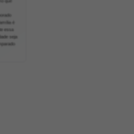
mo que
horado
amília é
te essa
dade seja
amparado