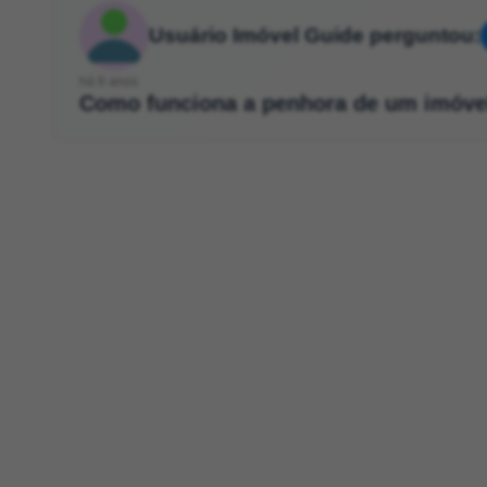
Usuário Imóvel Guide perguntou:
há 6 anos
Como funciona a penhora de um imóve