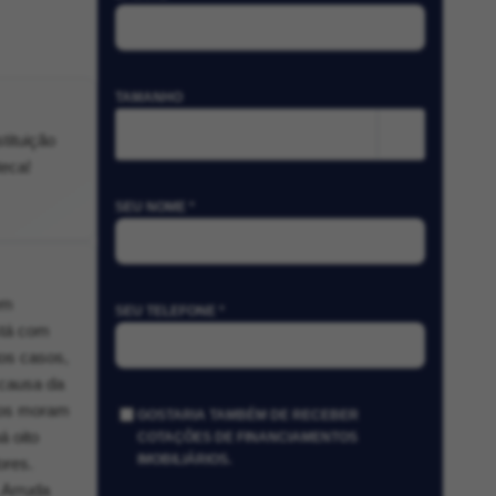
TAMANHO
m²
tituição
teca!
SEU NOME *
em
SEU TELEFONE *
stá com
tos casos,
 causa da
lhos moram
GOSTARIA TAMBÉM DE RECEBER
á oito
COTAÇÕES DE FINANCIAMENTOS
IMOBILIÁRIOS.
ores.
 Arruda