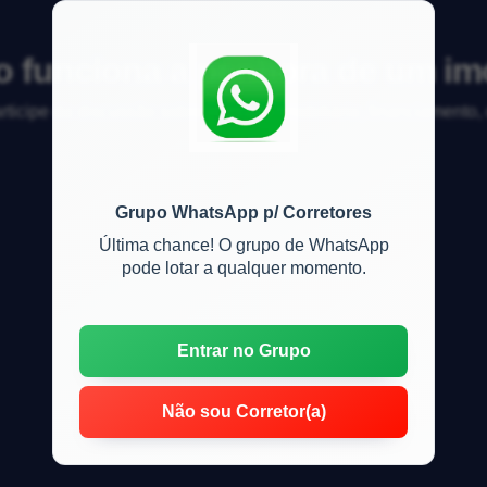
 funciona a penhora de um im
articipe da discussão sobre mercado imobiliário, financiamento
Grupo WhatsApp p/ Corretores
Última chance! O grupo de WhatsApp
pode lotar a qualquer momento.
Entrar no Grupo
Não sou Corretor(a)