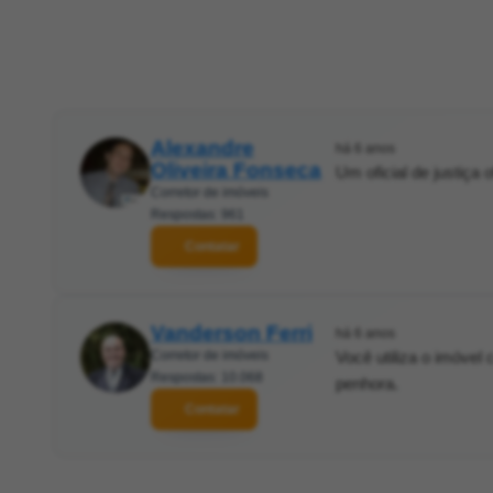
Alexandre
há 6 anos
Oliveira Fonseca
Um oficial de justiça 
Corretor de imóveis
Respostas: 961
Contatar
Vanderson Ferri
há 6 anos
Corretor de imóveis
Você utiliza o imóve
Respostas: 10.068
penhora.
Contatar