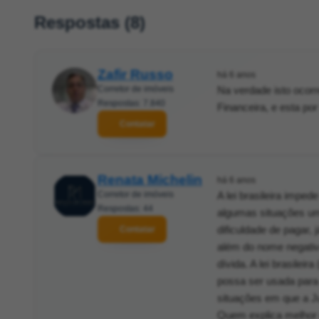
Respostas (8)
Zafir Russo
há 6 anos
Corretor de imóveis
Na verdade isto ocorr
Respostas: 7.840
Financeira, e esta p
Contatar
Renata Michelin
há 6 anos
Corretor de imóveis
A lei brasileira impe
Respostas: 44
algumas situações um 
dificuldade de pagar,
Contatar
além do nome negativ
dívida. A lei brasile
possa ser usada para 
situações em que a Ju
Quem explica melhor 