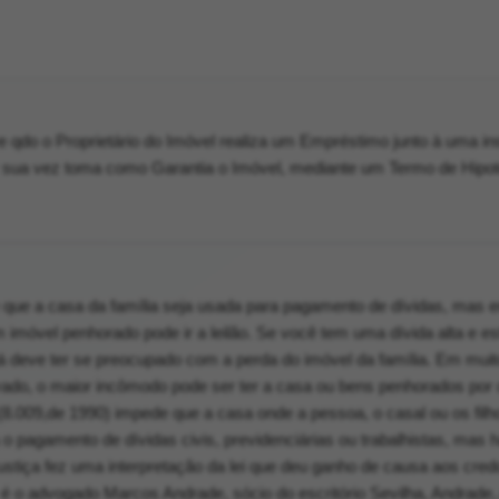
e qdo o Proprietário do Imóvel realiza um Empréstimo junto à uma ins
or sua vez toma como Garantia o Imóvel, mediante um Termo de Hipo
de que a casa da família seja usada para pagamento de dívidas, mas 
imóvel penhorado pode ir a leilão. Se você tem uma dívida alta e e
 já deve ter se preocupado com a perda do imóvel da família. Em mui
ado, o maior incômodo pode ser ter a casa ou bens penhorados por
ira (8.009,de 1990) impede que a casa onde a pessoa, o casal ou os fi
o pagamento de dívidas civis, previdenciárias ou trabalhistas, mas h
stiça fez uma interpretação da lei que deu ganho de causa aos cred
é o advogado Marcos Andrade, sócio do escritório Sevilha, Andrade,