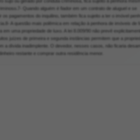
o sujo ou gerado por conduta criminosa, fica sujeito à penhora mes
criminoso.7- Quando alguém é fiador em um contrato de aluguel e se
 os pagamentos do inquilino, também fica sujeito a ter o imóvel pen
ia.8- A questão mais polêmica em relação à penhora de imóveis de f
 em uma propriedade de luxo. A lei 8.009/90 não prevê explicitamen
itos juízes de primeira e segunda instâncias permitem que a proprie
om a dívida inadimplente. O devedor, nesses casos, não ficaria des
inheiro restante e comprar outra residência menor.