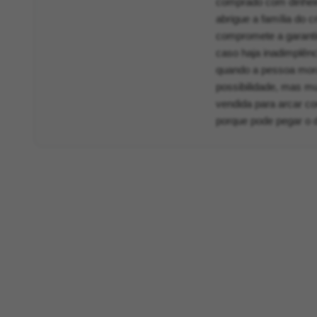
comprado com dinheir
abrigue a família do 
compromete a garantir
caso haja inadimplênc
quando a pessoa mora
possibilidade, mas mu
vendida para arcar c
porque pode pegar o d