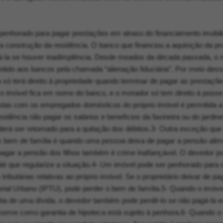
penhorado para pagar prestações em atraso do financiamento imobili
a construção da residência. O banco que financiou a aquisição da pr
má-la se houver inadimplência. Desde meados da década passada, 
ntido aos bancos pela chamada “alienação fiduciária”. Por meio des
 só terá direito à propriedade quando terminar de pagar as prestaçõ
, o imóvel fica em nome do banco, e o morador só tem direito à posse
istas com os empregados domésticos do próprio imóvel é permitida a
esidência não pagar os salários e benefícios da faxineira ou do jardine
derá ser retomado para a quitação dos débitos.3- Outra exceção que
m bem de família é quando uma pessoa deixa de pagar a pensão alim
 pagar a pensão dos filhos também é crime inafiançável. O devedor p
 até que regularize a situação.4- Um imóvel pode ser penhorado para 
ributárias relativas ao próprio imóvel. Se o proprietário deixar de pa
torial Urbano (IPTU), pode perder o bem de família.5- Quando o imóve
tia de uma dívida, o devedor também pode perdê-lo se não pagá-la e
 serve como garantia de hipoteca está sujeito à penhora.6- Quando o 