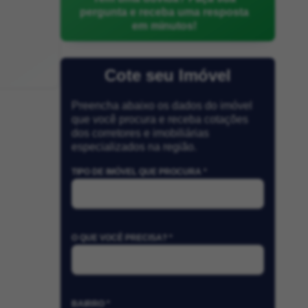
pergunta e receba uma resposta
em minutos!
Cote seu Imóvel
Preencha abaixo os dados do imóvel
que você procura e receba cotações
dos corretores e imobiliárias
especializados na região.
TIPO DE IMÓVEL QUE PROCURA *
O QUE VOCÊ PRECISA? *
BAIRRO *