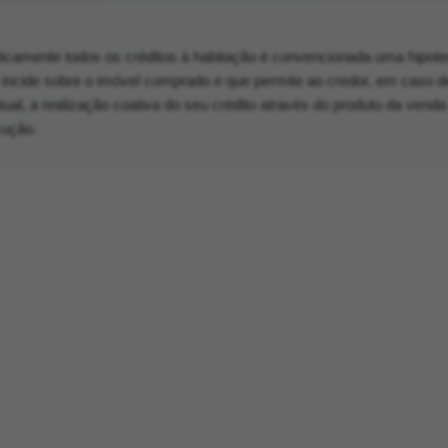
ticamente todos os créditos à habitação é convencionada uma hipote
 incide sobre o imóvel comprado e que permite ao credor, em caso d
ual, a realização coativa do seu crédito através do produto da vend
cução.