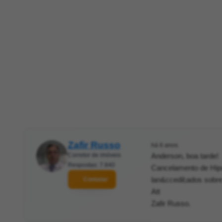
Zafir Russo
há 6 anos
Corretor de imóveis
Anderson, boa tarde!
Respostas: 7.840
Cancelamento de Hipo
lan&ccedil;ados sobre
Contatar
Att
Zafir Russo.