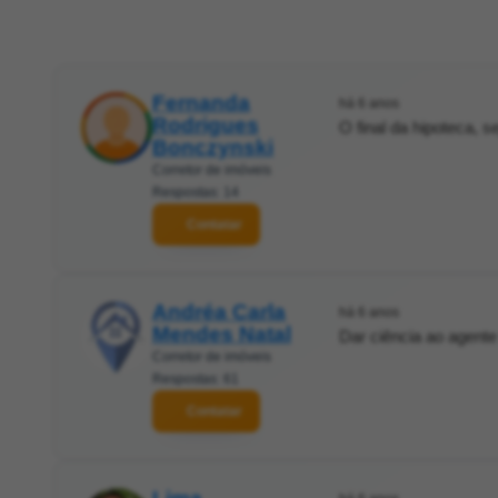
Fernanda
há 6 anos
Rodrigues
O final da hipoteca, s
Bonczynski
Corretor de imóveis
Respostas: 14
Contatar
Andréa Carla
há 6 anos
Mendes Natal
Dar ciência ao agente
Corretor de imóveis
Respostas: 61
Contatar