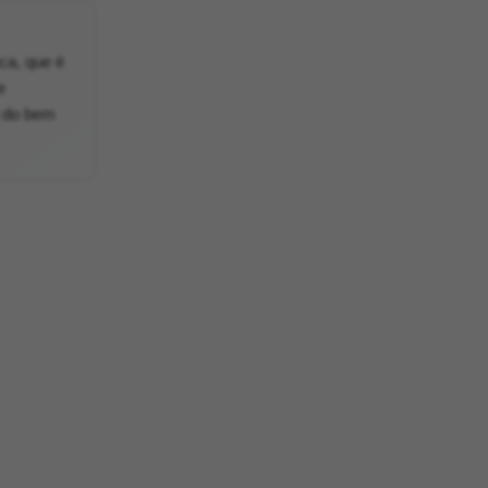
ca, que é
e
a do bem