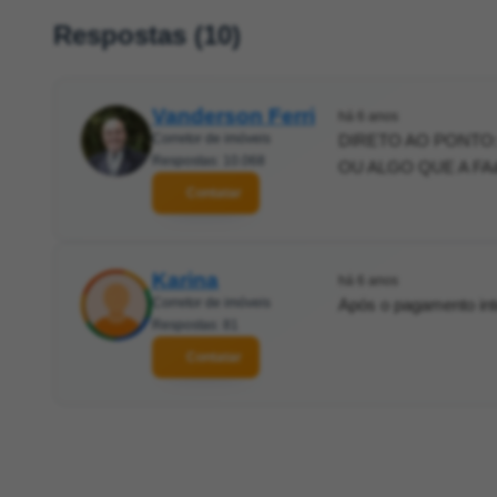
Respostas (10)
Vanderson Ferri
há 6 anos
Corretor de imóveis
DIRETO AO PONTO: 
Respostas: 10.068
OU ALGO QUE A FA&
Contatar
Karina
há 6 anos
Corretor de imóveis
Após o pagamento integ
Respostas: 81
Contatar