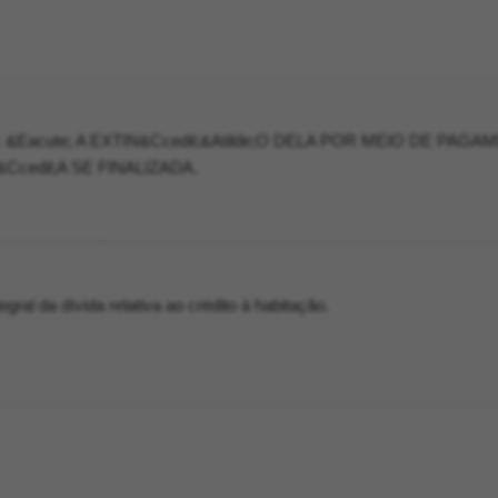
&Eacute; A EXTIN&Ccedil;&Atilde;O DELA POR MEIO DE PAGA
Ccedil;A SE FINALIZADA.
ral da dívida relativa ao crédito à habitação.