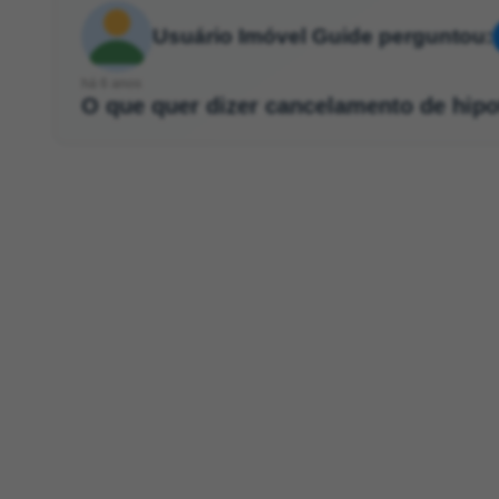
Usuário Imóvel Guide perguntou:
há 6 anos
O que quer dizer cancelamento de hip