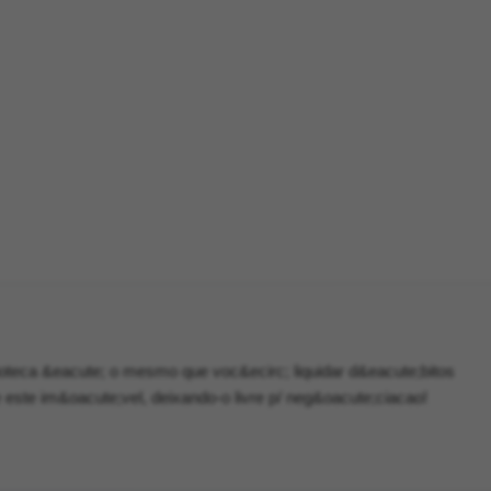
teca &eacute; o mesmo que voc&ecirc; liquidar d&eacute;bitos
 este im&oacute;vel, deixando-o livre p/ neg&oacute;ciacao!