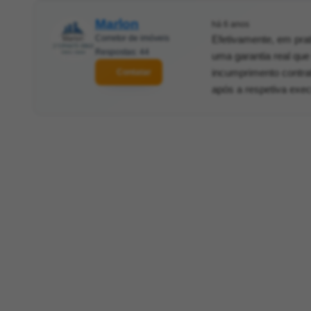
Marlon
há 6 anos
Corretor de imóveis
Efetivamente, em pra
Respostas: 44
uma garantia real que
incumprimento contrat
Contatar
após a respetiva exe