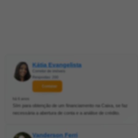
Kátia Evangelista
Corretor de imóveis
Respostas: 200
Contatar
há 6 anos
SIm para obtenção de um financiamento na Caixa, se faz
necessária a abertura de conta e a análise de crédito.
Vanderson Ferri