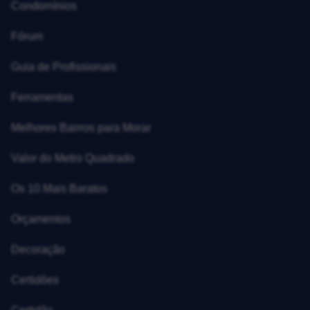
Condomínios
Fórum
Guia de Profissionais
Ferramentas
Melhores Bairros para Morar
Valor do Metro Quadrado
Os 10 Mais Baratos
Orçamentos
Decoração
Certidões