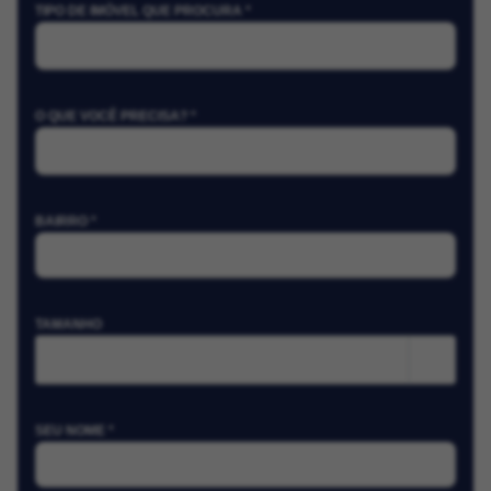
TIPO DE IMÓVEL QUE PROCURA *
O QUE VOCÊ PRECISA? *
BAIRRO *
TAMANHO
m²
SEU NOME *