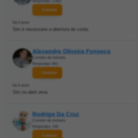
Respostas: 5.882
Contatar
há 5 anos
Sim é necessario a abertura de conta.
Alexandre Oliveira Fonseca
Corretor de imóveis
Respostas: 961
Contatar
há 6 anos
Sim ou abrir uma.
Rodrigo Da Cruz
Corretor de imóveis
Respostas: 146
Contatar