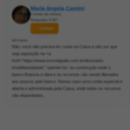
Maria ângela Camini
Corretor de imóveis
Respostas: 8.097
Contatar
há 6 anos
Não, você não precisa ter conta na Caixa a não ser que
seja aquisição na <a
href="https://www.imovelguide.com.br/dicionario-
imobiliario/planta" >planta</a> ou construção onde o
banco financia a obra e os recursos vão sendo liberados
aos poucos pelo banco. Nesse caso uma conta especial é
aberta e administrada pela Caixa, onde todos os recursos
são depositados.