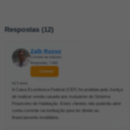
Respostas (12)
Zafir Russo
Corretor de imóveis
Respostas: 7.840
Contatar
há 5 anos
A Caixa Econômica Federal (CEF) foi proibida pela Justiça
de realizar venda casada aos mutuários do Sistema
Financeiro de Habitação. Estes clientes não poderão abrir
conta corrente na instituição para ter direito ao
financiamento imobiliário.