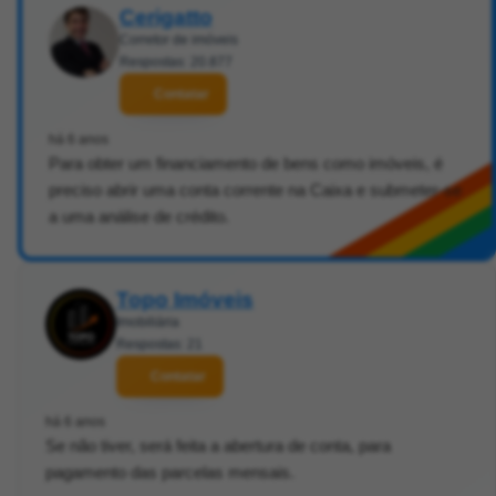
Cerigatto
Corretor de imóveis
Respostas: 20.877
Contatar
há 6 anos
Para obter um financiamento de bens como imóveis, é
preciso abrir uma conta corrente na Caixa e submeter-se
a uma análise de crédito.
Topo Imóveis
Imobiliária
Respostas: 21
Contatar
há 6 anos
Se não tiver, será feita a abertura de conta, para
pagamento das parcelas mensais.