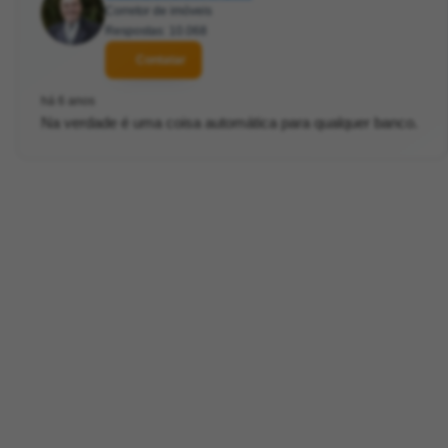
Corretor de imóveis
Respostas: 10.068
Contatar
há 6 anos
Na verdade é uma coisa automática para qualquer banco.