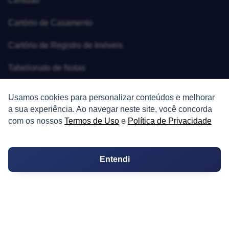
Certidão
Cartório de Casamento
Cartório de Registro de Imóveis
Tabelionato de Notas
Logradouro
Usamos cookies para personalizar conteúdos e melhorar
a sua experiência. Ao navegar neste site, você concorda
Escolas
com os nossos
Termos de Uso
e
Política de Privacidade
Conversões
Corretores de Imóveis
Entendi
Contratos
Guia de CRM
Construtoras