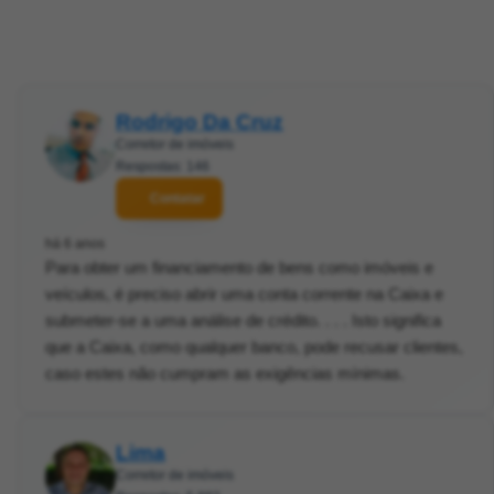
Rodrigo Da Cruz
Corretor de imóveis
Respostas: 146
Contatar
há 6 anos
Para obter um financiamento de bens como imóveis e
veículos, é preciso abrir uma conta corrente na Caixa e
submeter-se a uma análise de crédito. . . . Isto significa
que a Caixa, como qualquer banco, pode recusar clientes,
caso estes não cumpram as exigências mínimas.
Lima
Corretor de imóveis