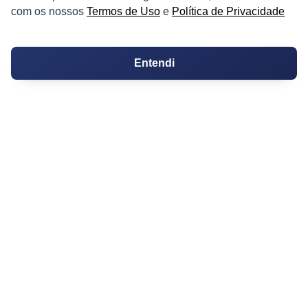
Logradouro
com os nossos
Termos de Uso
e
Política de Privacidade
Escolas
Conversões
Entendi
Corretores de Imóveis
Contratos
Guia de CRM
Construtoras
Corretores da Construtora
Corretores do Condomínio
IMÓVEL