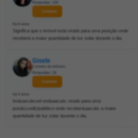
Respostas: 100
Contatar
há 6 anos
Significa que o imóvel está virado para uma posição onde
receberá a maior quantidade de luz solar durante o dia.
Gisele
Corretor de imóveis
Respostas: 29
Contatar
há 6 anos
Im&oacute;vel est&aacute; virado para uma
posi&ccedil;&atilde;o onde receber&aacute; a maior
quantidade de luz solar durante o dia.