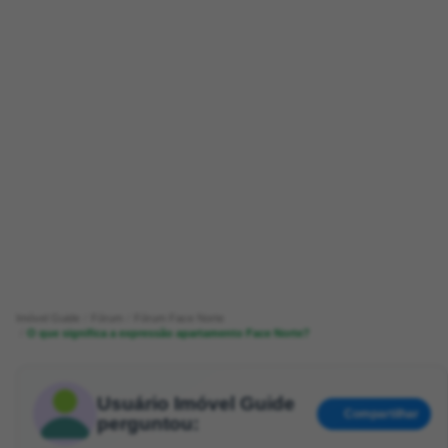
Imóvel Guide
Fórum
Fórum Face Norte
O que significa a expressão apartamento Face Norte?
Usuário Imóvel Guide
Compartilhar
perguntou: