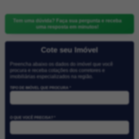
Tem uma dúvida? Faça sua pergunta e receba
uma resposta em minutos!
Cote seu Imóvel
Preencha abaixo os dados do imóvel que você
procura e receba cotações dos corretores e
imobiliárias especializados na região.
TIPO DE IMÓVEL QUE PROCURA *
O QUE VOCÊ PRECISA? *