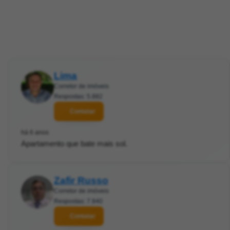
Lima
Corretor de imóveis
Respostas: 5.882
Contatar
há 6 anos
Apartamento que bate mais sol.
Zafir Russo
Corretor de imóveis
Respostas: 7.840
Contatar