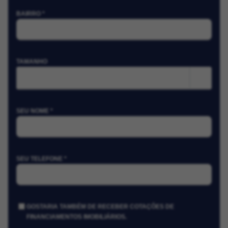
BAIRRO *
TAMANHO
m²
SEU NOME *
SEU TELEFONE *
GOSTARIA TAMBÉM DE RECEBER COTAÇÕES DE
FINANCIAMENTOS IMOBILIÁRIOS.