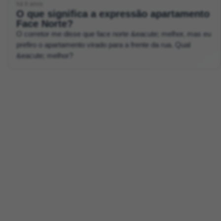
há 6 anos
O que significa a expressão apartamento
Face Norte?
O corretor me disse que face norte &eacute; melhor, mas eu
prefiro o apartamento virado para a frente da rua. Qual
&eacute; melhor?