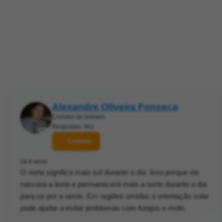
Alexandre Oliveira Fonseca
Corretor de imóveis
Respostas: 961
Contatar
há 6 anos
O norte significa mais sol durante o dia. Isso porque ele
nascerá a leste e permanecerá mais a norte durante o dia
para se por a oeste. Em regiões úmidas a orientação solar
pode ajudar a evitar problemas com fungos e mofo.