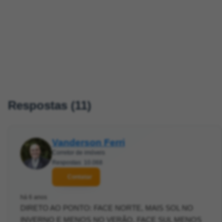
Respostas (11)
Vanderson Ferri
Corretor de imóveis
Respostas: 10.068
Contatar
há 6 anos
DIRETO AO PONTO: FACE NORTE, MAIS SOL NO
INVERNO E MENOS NO VERÃO, FACE SUL MENOS