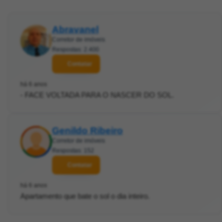
Abravanel
Corretor de imóveis
Respostas: 2.400
Contatar
há 6 anos
- FACE VOLTADA PARA O NASCER DO SOL.
Genildo Ribeiro
Corretor de imóveis
Respostas: 152
Contatar
há 6 anos
Apartamento que bate o sol o dia inteiro.