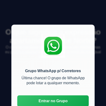
O que significa a expressão
apartamento Face Norte?
O corretor me disse que face norte &eacute; melhor, mas
eu prefiro o apartamento virado para a frente da rua. Qual
&eacute; melhor?
Grupo WhatsApp p/ Corretores
Última chance! O grupo de WhatsApp
pode lotar a qualquer momento.
Entrar no Grupo