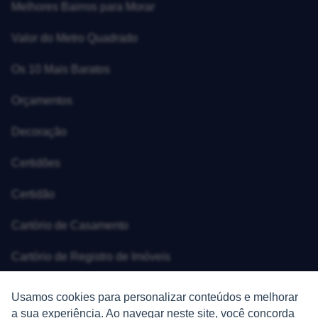
Melhores Bairros para Morar
Valor do Metro Quadrado
Os 10 Mais Baratos
Orçamentos
Decoração
Certidões
Certidão
Cartório de Casamento
Cartório de Registro de Imóveis
Tabelionato de Notas
Usamos cookies para personalizar conteúdos e melhorar
a sua experiência. Ao navegar neste site, você concorda