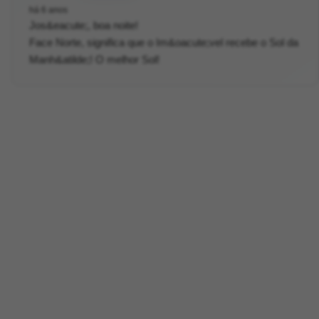
há 6 anos
Jos&eacute;, boa noite!
Face Norte, significa que o Im&oacute;vel recebe o Sol da
Manh&atilde;! O melhor Sol!