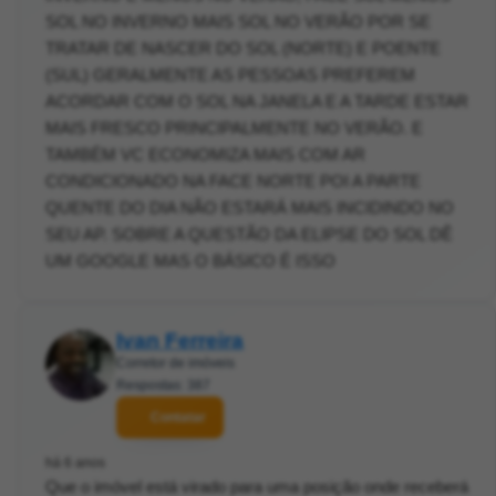
SOL NO INVERNO MAIS SOL NO VERÃO POR SE
TRATAR DE NASCER DO SOL (NORTE) E POENTE
(SUL) GERALMENTE AS PESSOAS PREFEREM
ACORDAR COM O SOL NA JANELA E A TARDE ESTAR
MAIS FRESCO PRINCIPALMENTE NO VERÃO. E
TAMBÉM VC ECONOMIZA MAIS COM AR
CONDICIONADO NA FACE NORTE POI A PARTE
QUENTE DO DIA NÃO ESTARÁ MAIS INCIDINDO NO
SEU AP. SOBRE A QUESTÃO DA ELIPSE DO SOL DÊ
UM GOOGLE MAS O BÁSICO É ISSO
Ivan Ferreira
Corretor de imóveis
Respostas: 387
Contatar
há 6 anos
Que o imóvel está virado para uma posição onde receberá