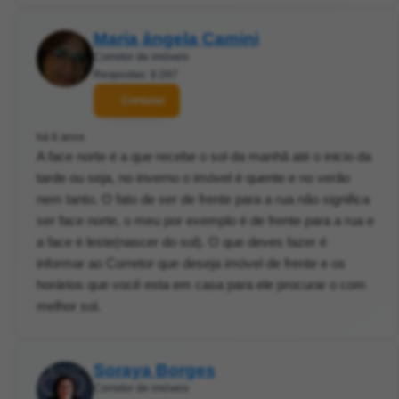
Maria ângela Camini
Corretor de imóveis
Respostas: 8.097
Contatar
há 6 anos
A face norte é a que recebe o sol da manhã até o inicio da
tarde ou seja, no inverno o imóvel é quente e no verão
nem tanto. O fato de ser de frente para a rua não significa
ser face norte, o meu por exemplo é de frente para a rua e
a face é leste(nascer do sol). O que deves fazer é
informar ao Corretor que deseja imóvel de frente e os
horários que você esta em casa para ele procurar o com
melhor sol.
Soraya Borges
Corretor de imóveis