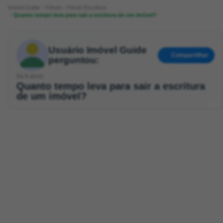
Imóvel Guide
Fórum
Fórum Escritura
Quanto tempo leva para sair a escritura de um imóvel?
Usuário Imóvel Guide
Compartilhar
perguntou:
há 6 anos
Quanto tempo leva para sair a escritura
de um imóvel?