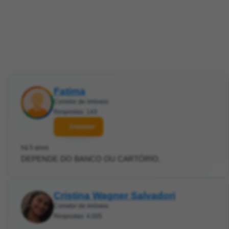
Fatima
Corretor de imóveis
Respostas: 143
Contatar
há 5 anos
DEPENDE DO BANCO OU CARTÓRIO.
Cristina Wagner Salvadori
Corretor de imóveis
Respostas: 4.005