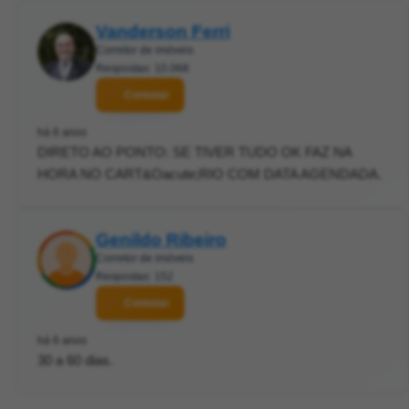
Vanderson Ferri
Corretor de imóveis
Respostas: 10.068
Contatar
há 6 anos
DIRETO AO PONTO: SE TIVER TUDO OK FAZ NA
HORA NO CART&Oacute;RIO COM DATA AGENDADA.
Genildo Ribeiro
Corretor de imóveis
Respostas: 152
Contatar
há 6 anos
30 a 60 dias.