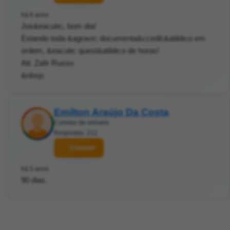
há 6 anos
Jos&eacute;, bom dia!
Estando toda &agrave; documenta&ccedil;&atilde;o em
ordem, &eacute; quest&atilde;o de horas!
Att. Zafir Russo
&nbsp;
Emilton Araújo Da Costa
Corretor de imóveis
Respostas: 212
Contatar
há 5 anos
90 dias.