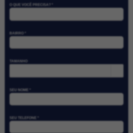
O QUE VOCÊ PRECISA? *
BAIRRO *
TAMANHO
m²
SEU NOME *
SEU TELEFONE *