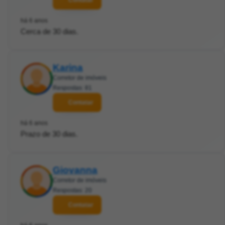
Contatar
há 6 anos
Cerca de 30 dias.
Karina
Corretor de imóveis
Respostas: 81
Contatar
há 6 anos
Prazo de 30 dias.
Giovanna
Corretor de imóveis
Respostas: 20
Contatar