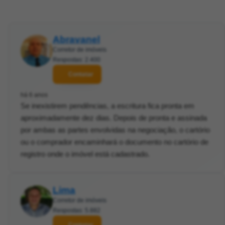
Abravanel
Corretor de imóveis
Respostas: 2.400
Contatar
há 6 anos
Se inexistirem pendências, a escritura fica pronta em
aproximadamente dez dias. Depois de pronta e assinada
por ambas as partes envolvidas na negociação, o cartório
ou o comprador encaminhará o documento no cartório de
registro onde o imóvel está cadastrado.
Lima
Corretor de imóveis
Respostas: 5.882