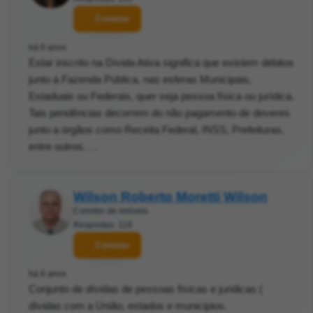
Contatar
há 6 anos
Estar inscrito na Dívida Ativa significa que existem débitos
junto à Fazenda Pública, nas esferas Municipais,
Estaduais ou Federais, quer seja pessoa física ou jurídica.
Tais pendências decorrem do não pagamento de deveres
junto a órgãos como Receita Federal, INSS, Prefeituras,
entre outros. . .
Wilson Roberto Moretti Wilson
Corretor de imóveis
Respostas: 119
Contatar
há 6 anos
Conjunto de dívidas de pessoas físicas e juridicas (
dívidas com a União, estados e municipios.