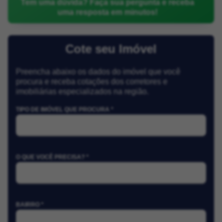
Tem uma dúvida? Faça sua pergunta e receba
uma resposta em minutos!
Cote seu Imóvel
Preencha abaixo os dados do imóvel que você
procura e receba cotações dos corretores e
imobiliárias especializados na região.
TIPO DE IMÓVEL QUE PROCURA *
O QUE VOCÊ PRECISA? *
BAIRRO *