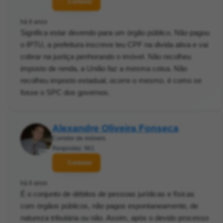
Contatar
há 6 anos
Significa estar devendo para um órgão público. Não pagou
o IPTU, a prefeitura inscreve teu CPF na divida ativa e vai
cobrar na justiça penhorando o imóvel. Não recolheu
imposto de renda, a União faz a mesma coisa. Não
recolheu imposto estadual, ocorre o mesmo. è como se
fosse o SPC dos governos.
Alexandre Oliveira Fonseca
Corretor de imóveis
Respostas: 961
Contatar
há 6 anos
É o conjunto de débitos de pessoas jurídicas e físicas
com órgãos públicos, não pagos espontaneamente, de
natureza tributária ou não. Assim, após o devido processo