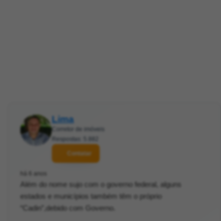
Lima
Corretor de imóveis
Respostas: 5.882
Contatar
há 6 anos
Além do nome sujo com o governo federal, alguns
estados e municípios também têm o próprio
“Cadin”,debido com Governo.