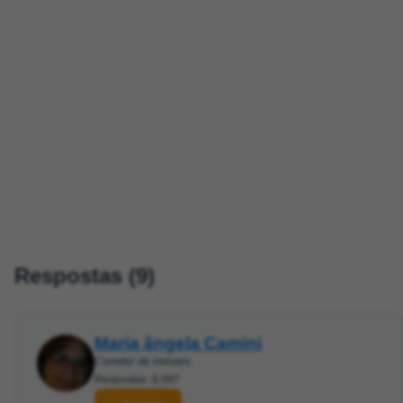
Respostas (9)
Maria ângela Camini
Corretor de imóveis
Respostas: 8.097