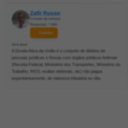
Zafir Russo
Corretor de imóveis
Respostas: 7.840
Contatar
há 6 anos
A Dívida Ativa da União é o conjunto de débitos de
pessoas jurídicas e físicas com órgãos públicos federais
(Receita Federal, Ministério dos Transportes, Ministério do
Trabalho, INSS, multas eleitorais, etc) não pagos
espontaneamente, de natureza tributária ou não.