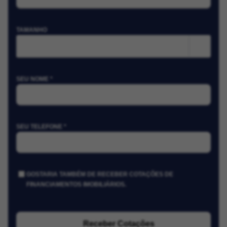
TAMANHO
m²
SEU NOME *
SEU TELEFONE *
GOSTARIA TAMBÉM DE RECEBER COTAÇÕES DE
FINANCIAMENTOS IMOBILIÁRIOS.
Receber Cotações