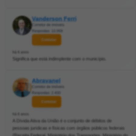
Vanderson Ferri
Corretor de imóveis
Respostas: 10.068
Contatar
há 6 anos
Significa que está indimplente com o município.
Abravanel
Corretor de imóveis
Respostas: 2.400
Contatar
há 6 anos
A Dívida Ativa da União é o conjunto de débitos de
pessoas jurídicas e físicas com órgãos públicos federais
(Receita Federal, Ministério dos Transportes, Ministério do