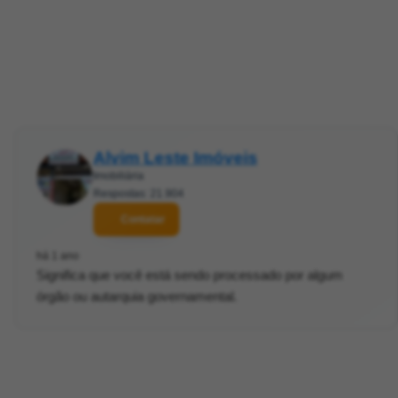
Alvim Leste Imóveis
Imobiliária
Respostas: 21.904
Contatar
há 1 ano
Significa que você está sendo processado por algum
órgão ou autarquia governamental.