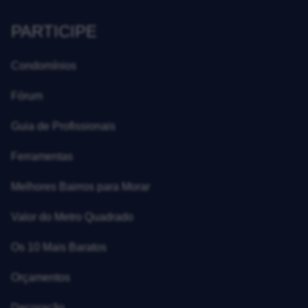
PARTICIPE
Condomínios
Fórum
Guia de Profissionais
Ferramentas
Melhores Bairros para Morar
Valor do Metro Quadrado
Os 10 Mais Baratos
Orçamentos
Decoração