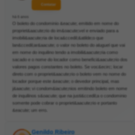
Contatar
há 6 anos
O boleto do condominio &eacute; emitido em nome do
propriet&aacute;rio do im&oacute;vel e enviado para a
imobili&aacute;ria de loca&ccedil;&atilde;o que
lan&ccedil;ar&aacute; o valor no boleto do aluguel que vai
em nome do inquilino tendo a imobili&aacute;ria como
sacado e o nome do locador como benefici&aacute;rio dos
valores pagos constantes no boleto. Se voc&ecirc; locar
direto com o propriet&aacute;rio o boleto vem no nome do
locador porque este &eacute; o devedor principal, mas
j&aacute; vi condom&iacute;nios emitindo boleto em nome
de inquilinos s&oacute; que na justi&ccedil;a o condominio
somente pode cobrar o propriet&aacute;rio e portanto
&eacute; um erro.
Genildo Ribeiro