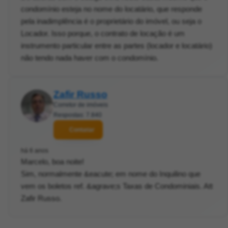
condomínio esteja no nome do locatário, que responde
pela inadimplência é o proprietário do imóvel, ou seja o
Locador. Isso porque, o contrato de locação é um
instrumento particular entre as partes (locador e locatário)
não tendo nada haver com o condomínio.
Zafir Russo
Corretor de imóveis
Respostas: 7.840
Contatar
há 6 anos
Marcelo, boa noite!
Sim, normalmente &eacute; em nome do Inquilino que
vem os boletos ref. &agrave;s Taxas de Condominiais. Att
Zafir Russo.