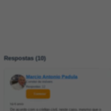
Respostas (10)
Marcio Antonio Padula
Corretor de imóveis
Respostas: 12
Contatar
há 6 anos
De acordo com o código civil, neste caso, mesmo que o