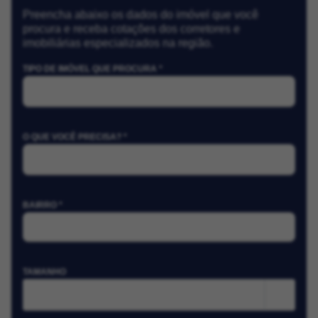
Preencha abaixo os dados do imóvel que você
procura e receba cotações dos corretores e
imobiliárias especializados na região.
TIPO DE IMÓVEL QUE PROCURA *
O QUE VOCÊ PRECISA? *
BAIRRO *
TAMANHO
m²