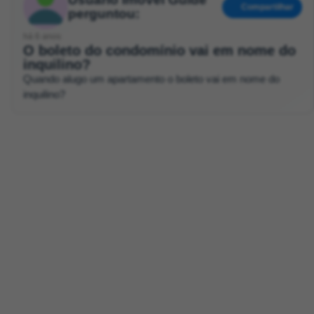
Compartilhar
perguntou:
há 6 anos
O boleto do condomínio vai em nome do
inquilino?
Quando alugo um apartamento o boleto vai em nome do
inquilino?