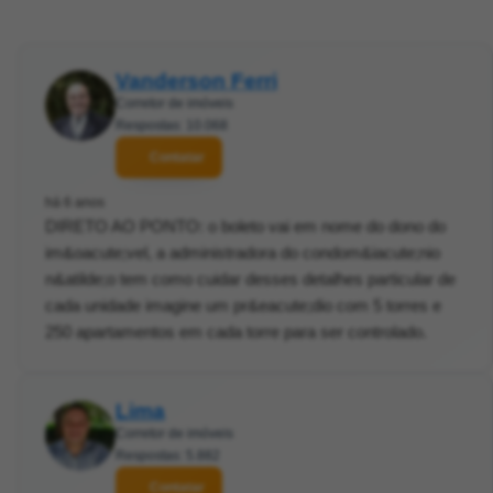
Vanderson Ferri
Corretor de imóveis
Respostas: 10.068
Contatar
há 6 anos
DIRETO AO PONTO: o boleto vai em nome do dono do
im&oacute;vel, a administradora do condom&iacute;nio
n&atilde;o tem como cuidar desses detalhes particular de
cada unidade imagine um pr&eacute;dio com 5 torres e
250 apartamentos em cada torre para ser controlado.
Lima
Corretor de imóveis
Respostas: 5.882
Contatar