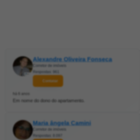
Alexandre Oliveira Fonseca
Corretor de imóveis
Respostas: 961
Contatar
há 6 anos
Em nome do dono do apartamento.
Maria ângela Camini
Corretor de imóveis
Respostas: 8.097