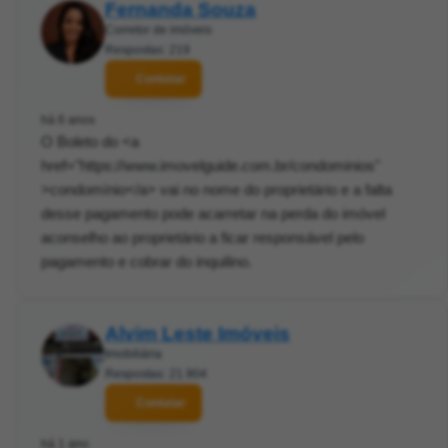
Fernanda Souza
Corretor de imóveis
Respostas: 219
Contatar
há 6 anos
O Boleto do <a
href="https://www.imovelguide.com.br/condominios"
>condomínio</a> vai no nome do proprietário e a falta
desse pagamento pode acarretar na perda do imóvel
aconselho ao proprietário a ficar responsável pelo
pagamento e cobrar do inquilino.
Alvim Leste Imóveis
Imobiliária
Respostas: 21.904
Contatar
há 1 ano