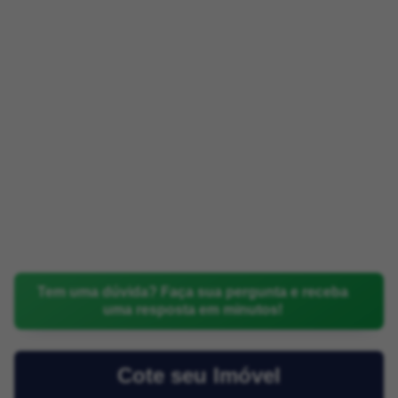
Tem uma dúvida? Faça sua pergunta e receba
uma resposta em minutos!
Cote seu Imóvel