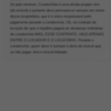
De jeito nenhum. CondomÍnio é uma dívida propter rem
(do imóvel) e portanto deve permanecer sempre em nome
desse proprietário, que é o único responsável pelo
pagamento perante o condomínio. Ok, no contrato de
locação diz que o inquilino pagará as despesas ordinárias
do condomínio MAS, ESSE CONTRATO, VALE APENAS
ENTRE O LOCADOR E O LOCATÁRIO. Perante o
condomínio, quem deve é sempre o dono do imóvel que,
se não pagar, terá o imóvel leiloado.