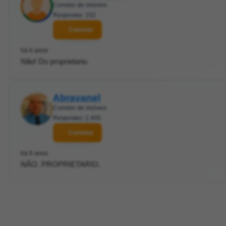
Corretor de imóveis
Respostas: 152
Contatar
há 6 anos
Não! Do proprietario.
Abravanel
Corretor de imóveis
Respostas: 2.400
Contatar
há 6 anos
NÃO. PROPRIETARIO.