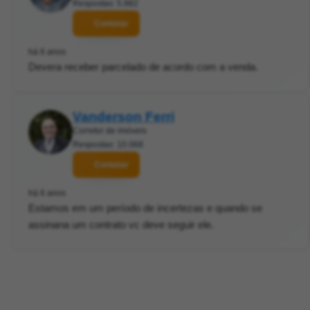
Respostas: 5.882
Contatar
há 6 anos
Devera receber parcelado de acordo com a venda.
Vanderson Ferri
Corretor de imóveis
Respostas: 10.068
Contatar
há 6 anos
Estamos em um período de incertezas e quando se
assinana um contrato vc deve seguir ele.