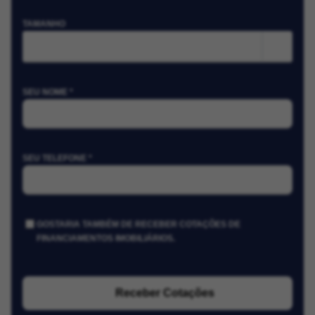
TAMANHO
m²
SEU NOME *
SEU TELEFONE *
GOSTARIA TAMBÉM DE RECEBER COTAÇÕES DE
FINANCIAMENTOS IMOBILIÁRIOS.
Receber Cotações