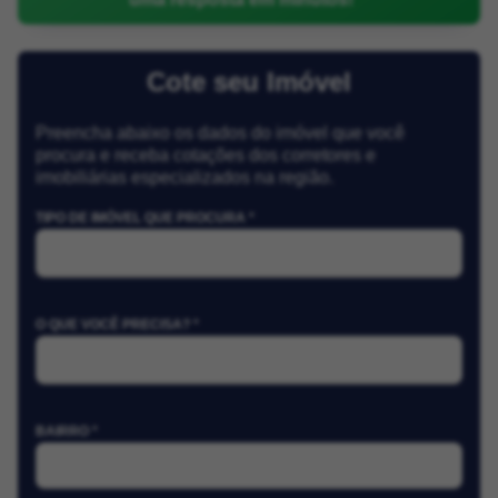
Cote seu Imóvel
Preencha abaixo os dados do imóvel que você
procura e receba cotações dos corretores e
imobiliárias especializados na região.
TIPO DE IMÓVEL QUE PROCURA *
O QUE VOCÊ PRECISA? *
BAIRRO *