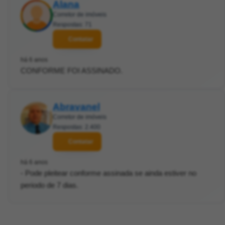
Alana
Corretor de imóveis
Respostas: 71
Contatar
há 6 anos
CONFORME FOI ASSINADO.
Abravanel
Corretor de imóveis
Respostas: 2.400
Contatar
há 6 anos
- Pode pleitear conforme assinada se ainda estiver no
periodo de 7 dias.