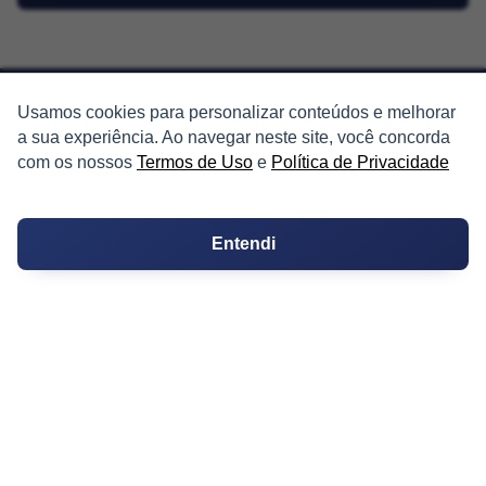
Usamos cookies para personalizar conteúdos e melhorar
a sua experiência. Ao navegar neste site, você concorda
PARTICIPE
com os nossos
Termos de Uso
e
Política de Privacidade
Condomínios
Entendi
Fórum
Guia de Profissionais
Ferramentas
Melhores Bairros para Morar
Valor do Metro Quadrado