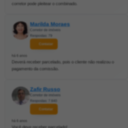
corretor pode pleitear o combinado.
Marilda Moraes
Corretor de imóveis
Respostas: 79
Contatar
há 6 anos
Deverá receber parcelado, pois o cliente não realizou o
pagamento da comissão.
Zafir Russo
Corretor de imóveis
Respostas: 7.840
Contatar
há 6 anos
Você deve receber parcelado!