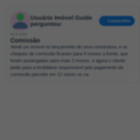
Usuário Imóvel Guide
Compartilhar
perguntou:
há 6 anos
Comissão
Vendi um imóvel no lançamento de uma construtora, e os
cheques de comissão ficaram para 4 meses a frente, que
foram postergados para mais 2 meses, e agora o cliente
pediu para a imobiliária responsável pelo pagamento da
comissão parcelar em 12 vezes os va