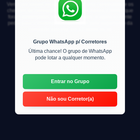
Vendi um imóvel no lançamento de uma construtora, e os
cheques de comissão ficaram para 4 meses a frente, que
foram postergados para mais 2 meses, e agora o cliente
pediu para a imobiliária responsável pelo pagamento da
comissão parcelar em 12 vezes os va
Grupo WhatsApp p/ Corretores
Última chance! O grupo de WhatsApp
pode lotar a qualquer momento.
Entrar no Grupo
Não sou Corretor(a)