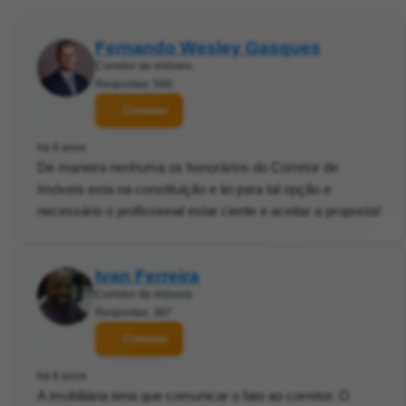
Fernando Wesley Gasques
Corretor de imóveis
Respostas: 586
Contatar
há 6 anos
De maneira nenhuma os honorários do Corretor de
Imóveis esta na constituição e lei para tal opção e
necessário o profissional estar ciente e aceitar a proposta!
Ivan Ferreira
Corretor de imóveis
Respostas: 387
Contatar
há 6 anos
A imobiliária teria que comunicar o fato ao corretor. O