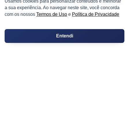
Usamos cookies para personalizar conteúdos e melhorar
Kitnets
a sua experiência. Ao navegar neste site, você concorda
com os nossos
Termos de Uso
e
Política de Privacidade
Salas Comerciais
Fazendas
Entendi
Depósitos
Imóveis Comerciais
Outros Imóveis
SOBRE O IMÓVEL GUIDE
Quem Somos
Como me Cadastrar
Como Responder no Fórum