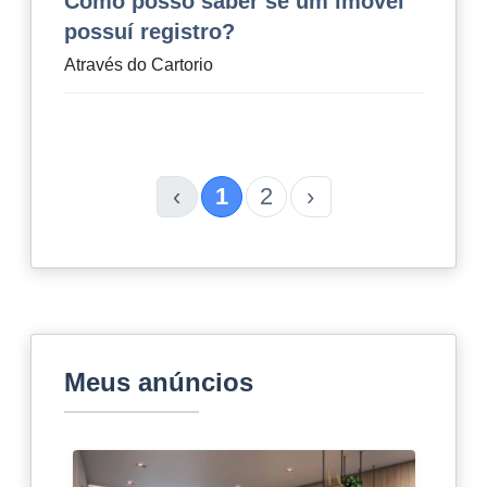
Como posso saber se um imóvel
possuí registro?
Através do Cartorio
‹
1
2
›
Meus anúncios