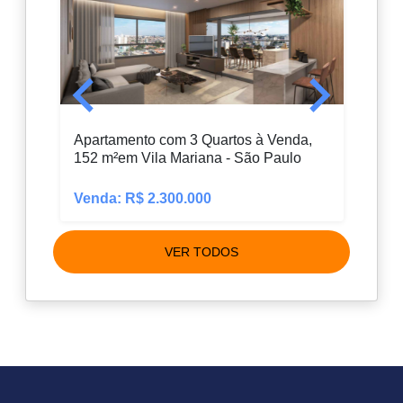
Apartamento com 3 Quartos à Venda,
Apar
152 m²em Vila Mariana - São Paulo
em S
Venda: R$ 2.300.000
Vend
VER TODOS