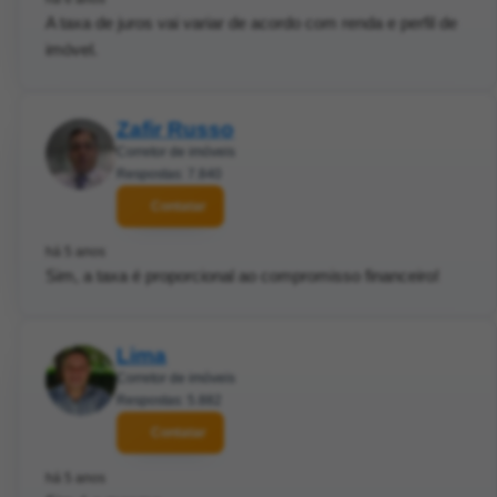
A taxa de juros vai variar de acordo com renda e perfil de
imóvel.
Zafir Russo
Corretor de imóveis
Respostas: 7.840
Contatar
há 5 anos
Sim, a taxa é proporcional ao compromisso financeiro!
Lima
Corretor de imóveis
Respostas: 5.882
Contatar
há 5 anos