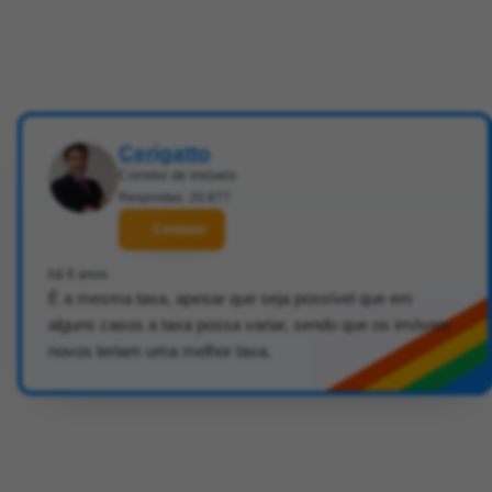
Cerigatto
Corretor de imóveis
Respostas: 20.877
Contatar
há 6 anos
É a mesma taxa, apesar que seja possível que em
alguns casos a taxa possa variar, sendo que os imóveis
novos teriam uma melhor taxa.