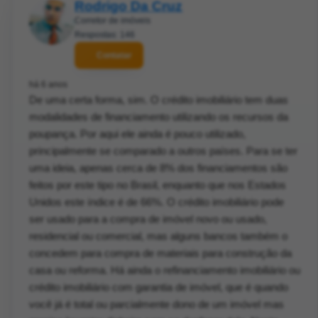
Rodrigo Da Cruz
Corretor de imóveis
Respostas: 146
Contatar
há 6 anos
De uma certa forma, sim. O crédito imobiliário tem duas
modalidades de financiamento utilizando os recursos da
poupança. Por aqui ele ainda é pouco utilizado,
principalmente se comparado a outros países. Para se ter
uma ideia, apenas cerca de 8% dos financiamentos são
feitos por este tipo no Brasil, enquanto que nos Estados
Unidos este índice é de 66%. O crédito imobiliário pode
ser usado para a compra de imóvel novo ou usado,
residencial ou comercial, mas alguns bancos também o
concedem para compra de materiais para construção da
casa ou reforma. Há ainda o refinanciamento imobiliário ou
crédito imobiliário com garantia de imóvel, que é quando
você já é total ou parcialmente dono de um imóvel mas