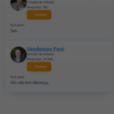
Corretor de imóveis
Respostas: 961
Contatar
há 6 anos
Sim.
Vanderson Ferri
Corretor de imóveis
Respostas: 10.068
Contatar
há 6 anos
Sim não tem diferença.