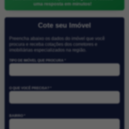
uma resposta em minutos!
Cote seu Imóvel
Preencha abaixo os dados do imóvel que você
procura e receba cotações dos corretores e
imobiliárias especializados na região.
TIPO DE IMÓVEL QUE PROCURA *
O QUE VOCÊ PRECISA? *
BAIRRO *