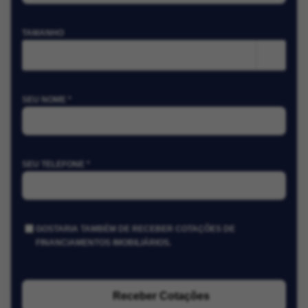
TAMANHO
m²
SEU NOME *
SEU TELEFONE *
GOSTARIA TAMBÉM DE RECEBER COTAÇÕES DE
FINANCIAMENTOS IMOBILIÁRIOS.
Receber Cotações