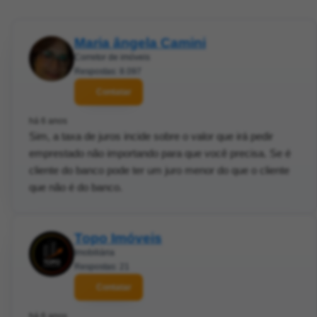
Maria ângela Camini
Corretor de imóveis
Respostas: 8.097
Contatar
há 6 anos
Sim, a taxa de juros incide sobre o valor que irá pedir
emprestado não importando para que você precisa. Se é
cliente do banco pode ter um juro menor do que o cliente
que não é do banco.
Topo Imóveis
Imobiliária
Respostas: 21
Contatar
há 6 anos