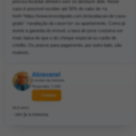
precisa levantar dinheiro sem se desfazer dele. Neste
caso é possível receber até 50% do valor de <a
href="https://www.imovelguide.com.br/avaliacao-de-casa-
gratis" >avaliação da casa</a> ou apartamento. Como já
existe a garantia do imóvel, a taxa de juros costuma ser
mais baixa do que o do cheque especial ou carão de
crédito. Os prazos para pagamento, por outro lado, são
maiores.
Abravanel
Corretor de imóveis
Respostas: 2.400
Contatar
há 6 anos
- sim [e a mesma;