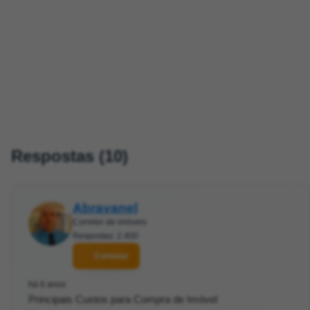
Respostas (10)
Abravanel
Corretor de imóveis
Respostas: 2.400
Contatar
há 6 anos
Principais Custos para Compra de Imóvel