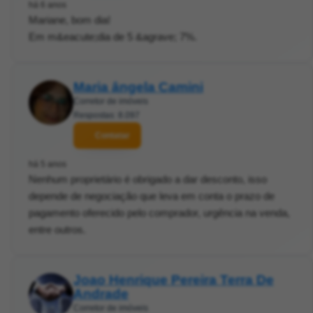
há 6 anos
Mariane, bom dia!
Em m&eacute;dia de 5 &agrave; 7%.
Maria ângela Camini
Corretor de imóveis
Respostas: 8.097
Contatar
há 5 anos
Nenhum proprietário é obrigado a dar desconto, isso
depende de negociação que leva em conta o prazo de
pagamento oferecido pelo comprador, urgência na venda,
entre outros.
Joao Henrique Pereira Terra De
Andrade
Corretor de imóveis