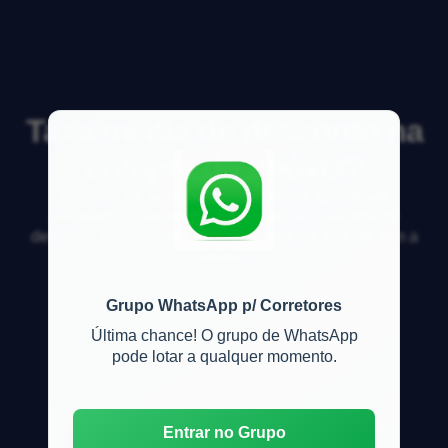
Taxa média de desconto na
compra do imóvel?
Gostaria de saber na m&eacute;dia quanto um
propriet&aacute;rio de im&oacute;vel concede de
desconto final no valor do im&oacute;vel que ele tem a
venda?
Grupo WhatsApp p/ Corretores
Última chance! O grupo de WhatsApp
pode lotar a qualquer momento.
Entrar no Grupo