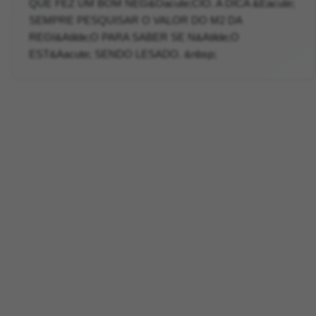
QUE FEZ UM BOM NEG&Oacute;CIO. A DICA &Eacute;
SEMPRE PESQUISAR O VALOR DO M2 DA
REGI&Atilde;O PARA SABER SE N&Atilde;O
EST&Aacute; SENDO LESADO. &nbsp;