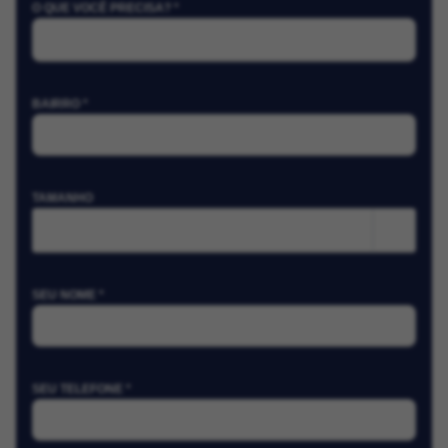
O QUE VOCÊ PRECISA? *
BAIRRO *
TAMANHO
m²
SEU NOME *
SEU TELEFONE *