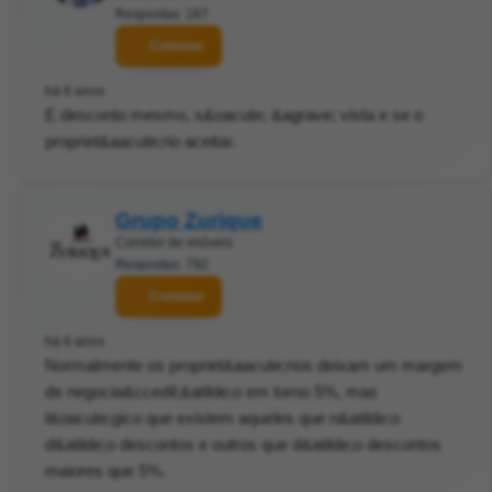
Respostas: 187
Contatar
há 6 anos
E desconto mesmo, s&oacute; &agrave; vista e se o
propriet&aacute;rio aceitar.
Grupo Zurique
Corretor de imóveis
Respostas: 792
Contatar
há 6 anos
Normalmente os propriet&aacute;rios deixam um margem
de negocia&ccedil;&atilde;o em torno 5%, mas
l&oacute;gico que existem aqueles que n&atilde;o
d&atilde;o descontos e outros que d&atilde;o descontos
maiores que 5%.