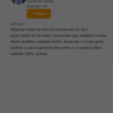
Corretor de imóveis
Respostas: 187
Contatar
há 6 anos
Depende muito do dono do im&oacute;vel. Se o
pre&ccedil;o for fechado e anunciado que n&atilde;o aceita
oferta n&atilde;o adianta insistir. J&aacute; vi muita gente
quebrar a cara esperando descontos e os pre&ccedil;os
subiram 100%. &nbsp;