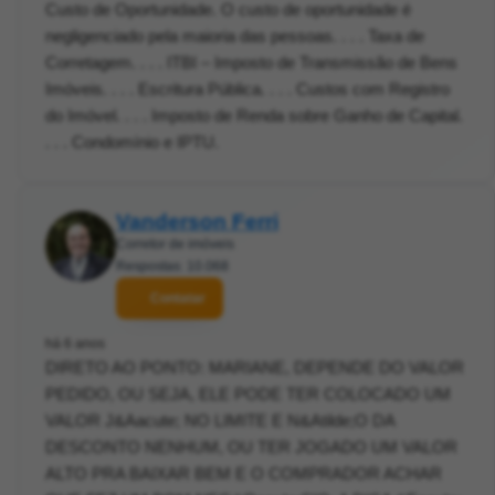
Custo de Oportunidade. O custo de oportunidade é
negligenciado pela maioria das pessoas. . . . Taxa de
Corretagem. . . . ITBI – Imposto de Transmissão de Bens
Imóveis. . . . Escritura Pública. . . . Custos com Registro
do Imóvel. . . . Imposto de Renda sobre Ganho de Capital.
. . . Condomínio e IPTU.
Vanderson Ferri
Corretor de imóveis
Respostas: 10.068
Contatar
há 6 anos
DIRETO AO PONTO: MARIANE, DEPENDE DO VALOR
PEDIDO, OU SEJA, ELE PODE TER COLOCADO UM
VALOR J&Aacute; NO LIMITE E N&Atilde;O DA
DESCONTO NENHUM, OU TER JOGADO UM VALOR
ALTO PRA BAIXAR BEM E O COMPRADOR ACHAR