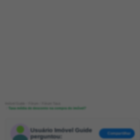
Imóvel Guide
Fórum
Fórum Taxa
Taxa média de desconto na compra do imóvel?
Usuário Imóvel Guide
Compartilhar
perguntou: