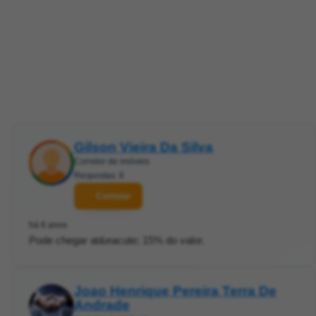
Gilson Vieira Da Silva
Corretor de imóveis
Respostas: 6
Contatar
há 6 anos
Pode chegar at&eacute; 15% do valor.
Joao Henrique Pereira Terra De
Andrade