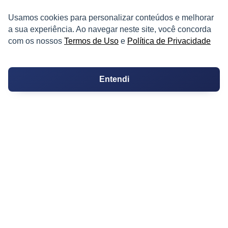
Tabelionato de Notas
Usamos cookies para personalizar conteúdos e melhorar
a sua experiência. Ao navegar neste site, você concorda
Logradouro
com os nossos
Termos de Uso
e
Política de Privacidade
Escolas
Entendi
Conversões
Corretores de Imóveis
Contratos
Guia de CRM
Construtoras
Corretores da Construtora
Corretores do Condomínio