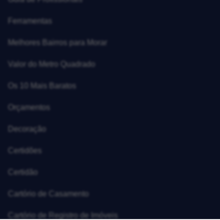
Ferramentas
Melhores Bairros para Morar
Valor do Metro Quadrado
Os 10 Mais Baratos
Orçamentos
Decoração
Certidões
Certidão
Cartório de Casamento
Cartório de Registro de Imóveis