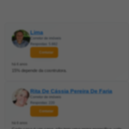
Lima
Corretor de imóveis
Respostas: 5.882
Contatar
há 6 anos
15% depende da cosntrutora.
Rita De Cássia Pereira De Faria
Corretor de imóveis
Respostas: 220
Contatar
há 6 anos