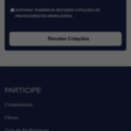
GOSTARIA TAMBÉM DE RECEBER COTAÇÕES DE
FINANCIAMENTOS IMOBILIÁRIOS.
Receber Cotações
PARTICIPE
Condomínios
Fórum
Guia de Profissionais