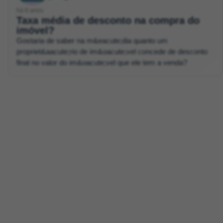
há 6 anos
Taxa média de desconto na compra do
imóvel?
Gostaria de saber na m&eacute;dia quanto um
propriet&aacute;rio de im&oacute;vel concede de desconto
final no valor do im&oacute;vel que ele tem a venda?