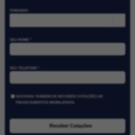
TAMANHO
m²
SEU NOME *
SEU TELEFONE *
GOSTARIA TAMBÉM DE RECEBER COTAÇÕES DE
FINANCIAMENTOS IMOBILIÁRIOS.
Receber Cotações