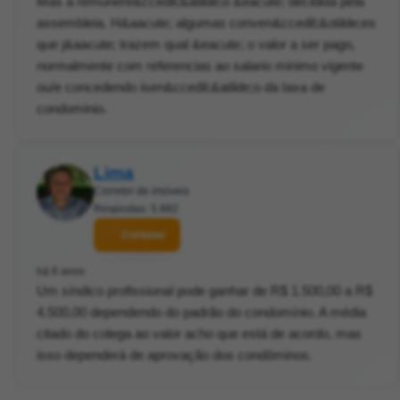
Mas a remunere&ccedil;&atilde;o &eacute; decidida pela
assembleia. H&aacute; algumas conven&ccedil;&otilde;es
que j&aacute; trazem qual &eacute; o valor a ser pago,
normalmente com referencias ao salario minimo vigente
ou/e concedendo isen&ccedil;&atilde;o da taxa de
condominio.
Lima
Corretor de imóveis
Respostas: 5.882
Contatar
há 6 anos
Um síndico profissional pode ganhar de R$ 1.500,00 a R$
4.500,00 dependendo do padrão do condomínio. A média
citado do colega ao valor acho que está de acordo, mas
isso dependerá de aprovação dos condôminos.