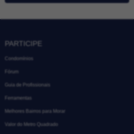
PARTICIPE
Condomínios
Fórum
Guia de Profissionais
Ferramentas
Melhores Bairros para Morar
Valor do Metro Quadrado