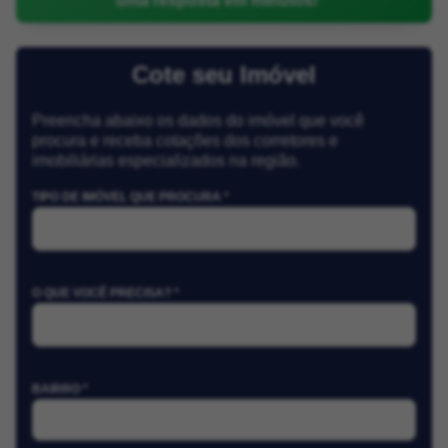
uma resposta em minutos!
Cote seu Imóvel
Preencha abaixo os dados do imóvel que você
procura e receba cotações dos corretores e
imobiliárias especializados na região.
TIPO DE IMÓVEL QUE PROCURA *
O QUE VOCÊ PRECISA? *
BAIRRO *