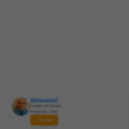
Abravanel
Corretor de imóveis
Respostas: 2.400
Contatar