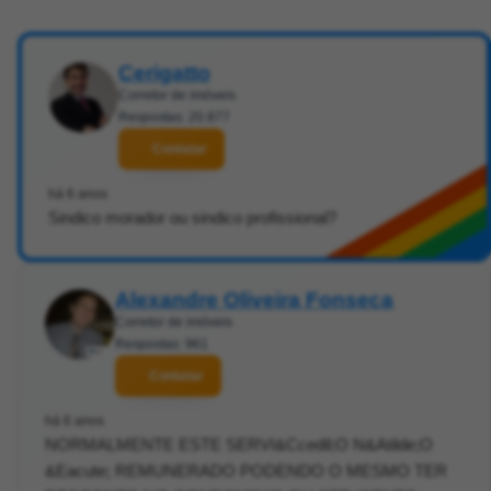
Cerigatto
Corretor de imóveis
Respostas: 20.877
Contatar
há 6 anos
Sindico morador ou sindico profissional?
Alexandre Oliveira Fonseca
Corretor de imóveis
Respostas: 961
Contatar
há 6 anos
NORMALMENTE ESTE SERVI&Ccedil;O N&Atilde;O
&Eacute; REMUNERADO PODENDO O MESMO TER