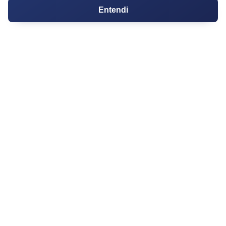
Conversões
Entendi
Corretores de Imóveis
Contratos
Guia de CRM
Construtoras
Corretores da Construtora
Corretores do Condomínio
IMÓVEL
Apartamentos
Casas