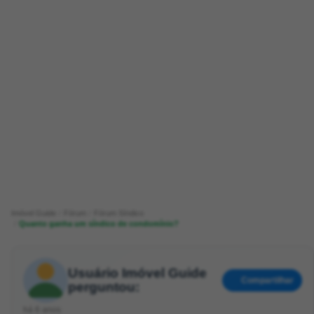
Imóvel Guide
Fórum
Fórum Síndico
Quanto ganha um síndico de condomínio?
Usuário Imóvel Guide
Compartilhar
perguntou:
há 6 anos