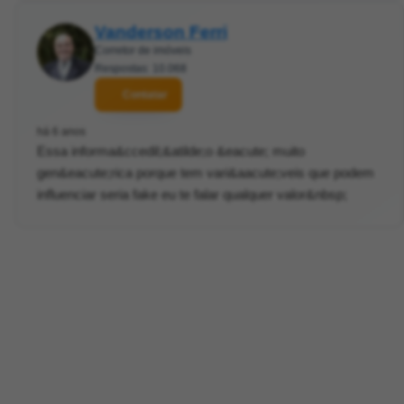
Vanderson Ferri
Corretor de imóveis
Respostas: 10.068
Contatar
há 6 anos
Essa informa&ccedil;&atilde;o &eacute; muito
gen&eacute;rica porque tem vari&aacute;veis que podem
influenciar seria fake eu te falar qualquer valor&nbsp;