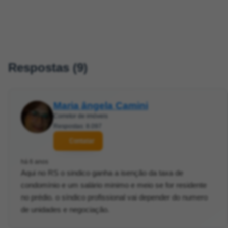
Respostas (9)
Maria ângela Camini
Corretor de imóveis
Respostas: 8.097
Contatar
há 6 anos
Aqui no RS o sindico ganha a isenção da taxa de
condomínio e um salário minimo e meio se for residente
no prédio. o síndico profissional vai depender do numero
de unidades e negociação.