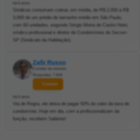
há 6 anos
Síndicos costumam cobrar, em média, de R$ 2.000 a R$
3.000 de um prédio de tamanho médio em São Paulo,
com 60 unidades, segundo Sérgio Meira de Castro Neto,
síndico profissional e diretor de Condomínios do Secovi-
SP (Sindicato da Habitação).
Zafir Russo
Corretor de imóveis
Respostas: 7.840
Contatar
há 6 anos
Via de Regra, ele deixa de pagar 50% do valor da taxa de
condomínio. Hoje em dia, com a profissionalizam da
função, recebem Salários!