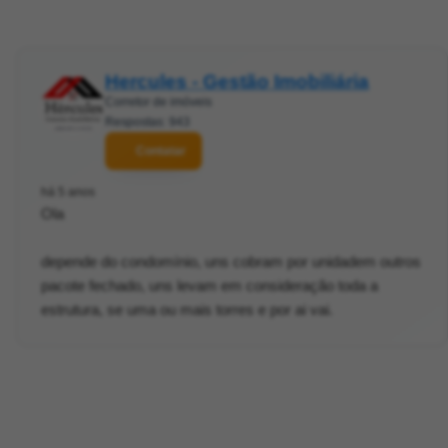
Hercules - Gestão Imobiliária
Corretor de imóveis
Respostas: 943
Contatar
há 5 anos
Ola
depende do condomínio, uns cobram por unidadem outros
pacote fechado, uns levam em consideração toda a
estrutura, se uma ou mais torres e por ai vai.