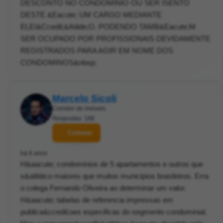
DESCONTO NO CONDOMINIO OU SER ISENTO
DESTE &Eacute; UM CARGO MEDIANTE
ELEI&Ccedil;&Atilde;O. PODENDO TAMB&Eacute;M
SER OCUPADO POR PROFISSIONAIS DEVIDAMENTE
REGISTRADOS PARA AGIR EM NOME DOS
CONDOMINOS&nbsp;
Marcelo Sicoli
Corretor de imóveis
Respostas: 188
Contatar
há 6 anos
H&aacute; condominios de 5 apartamentos e outros que
s&atilde;o maiores que muitos municipios brasileiros. Erra
o colega Fernando Oliveira ao determinar um valor.
H&aacute; tabelas de referencia impressas em
publica&ccedil;oes especificas do segmento condominial.