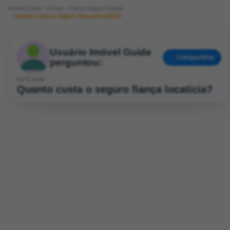
Imóvel Guide
Fórum
Fórum Seguro Fiança
Quanto custa o seguro fiança locatícia?
Usuário Imóvel Guide
Compartilhar
perguntou:
há 5 anos
Quanto custa o seguro fiança locatícia?