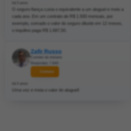
há 5 anos
O seguro-fiança custa o equivalente a um aluguel e meio a
cada ano. Em um contrato de R$ 1.500 mensais, por
exemplo, somado o valor do seguro diluído em 12 meses,
o inquilino paga R$ 1.687,50.
Zafir Russo
Corretor de imóveis
Respostas: 7.840
Contatar
há 5 anos
Uma vez e meia o valor do aluguel!