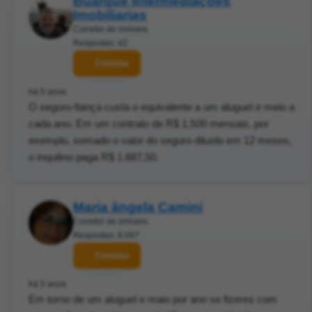
Buarque Intermediações
Imobiliarias
Corretor de imóveis
Respostas: 42
Contatar
há 5 anos
O seguro-fiança custa o equivalente a um aluguel e meio a
cada ano. Em um contrato de R$ 1.500 mensais, por
exemplo, somado o valor do seguro diluído em 12 meses,
o inquilino paga R$ 1.687,50.
Maria ângela Camini
Corretor de imóveis
Respostas: 8.097
Contatar
há 5 anos
Em torno de um aluguel e maio por ano se fizeres com