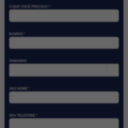
O QUE VOCÊ PRECISA? *
BAIRRO *
TAMANHO
m²
SEU NOME *
SEU TELEFONE *