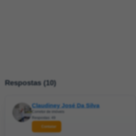
Respostas (10)
Claudiney José Da Silva
Corretor de imóveis
Respostas: 49
Contatar