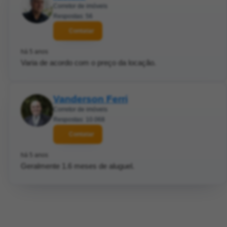
Corretor de imóveis
Respostas: 56
Contatar
há 5 anos
Varia de acordo com o preço da locação.
Vanderson Ferri
Corretor de imóveis
Respostas: 10.068
Contatar
há 5 anos
Geralmente 1.6 meses de aluguel.