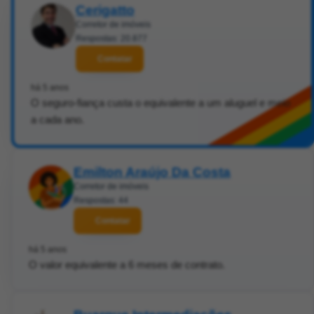
Cerigatto
Corretor de imóveis
Respostas: 20.877
Contatar
há 5 anos
O seguro-fiança custa o equivalente a um aluguel e meio
a cada ano.
Emilton Araújo Da Costa
Corretor de imóveis
Respostas: 44
Contatar
há 5 anos
O valor equivalente a 6 meses de contrato.