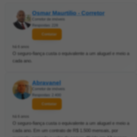
Osmar Maurtilio - Corretor
Corretor de imóveis
Respostas: 228
Contatar
há 6 anos
O seguro-fiança custa o equivalente a um aluguel e meio a
cada ano.
Abravanel
Corretor de imóveis
Respostas: 2.400
Contatar
há 6 anos
O seguro-fiança custa o equivalente a um aluguel e meio a
cada ano. Em um contrato de R$ 1.500 mensais, por