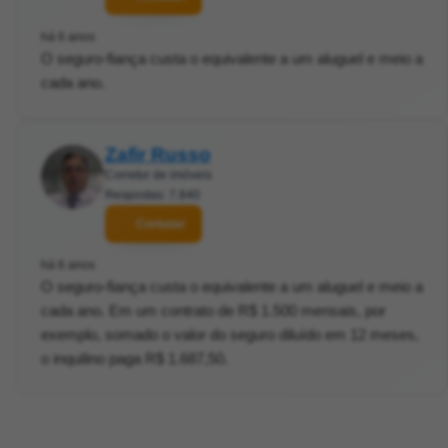
há 6 anos
O seguro-fiança custa o equivalente a um aluguel e meio a
cada ano.
Zafir Russo
Corretor de imóveis
Respostas: 7.840
Contatar
há 6 anos
O seguro-fiança custa o equivalente a um aluguel e meio a
cada ano. Em um contrato de R$ 1.500 mensais, por
exemplo, somado o valor do seguro diluído em 12 meses,
o inquilino paga R$ 1.687,50.