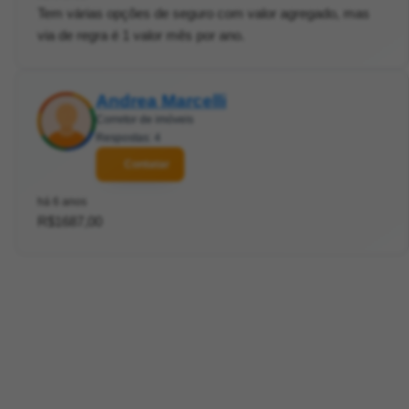
Tem várias opções de seguro com valor agregado, mas
via de regra é 1 valor mês por ano.
Andrea Marcelli
Corretor de imóveis
Respostas: 4
Contatar
há 6 anos
R$1687,00