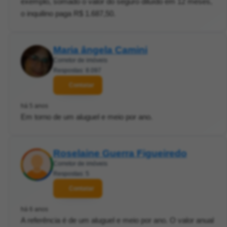
exemplo, somado o valor do seguro diluído em 12 meses,
o inquilino paga R$ 1.687,50.
Maria ângela Camini
Corretor de imóveis
Respostas: 8.097
Contatar
há 5 anos
Em torno de um aluguel e meio por ano.
Roselaine Guerra Figueiredo
Corretor de imóveis
Respostas: 5
Contatar
há 6 anos
A referência é de um aluguel e meio por ano. O valor anual