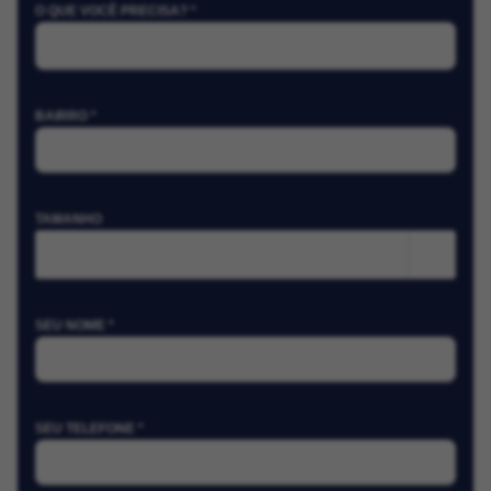
O QUE VOCÊ PRECISA? *
BAIRRO *
TAMANHO
m²
SEU NOME *
SEU TELEFONE *