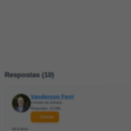
Respostas (10)
Vanderson Ferri
Corretor de imóveis
Respostas: 10.068
Contatar
há 6 anos