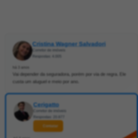
Cristina Wagner Salvadori
Corretor de imóveis
Respostas: 4.005
há 3 anos
Vai depender da seguradora, porém por via de regra. Ele
custa um aluguel e meio por ano.
Cerigatto
Corretor de imóveis
Respostas: 20.877
Contatar