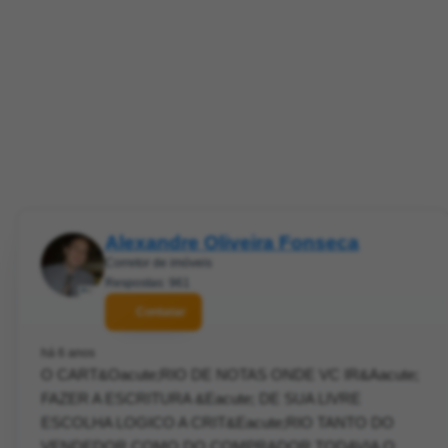
Alexandre Oliveira Fonseca
Corretor de imóveis
Respostas: 961
Contatar
há 6 anos
O CART&Oacute;RIO DE NOTAS ONDE VC IR&Aacute;
FAZER A ESCRITURA &Eacute; DE SUA LIVRE
ESCOLHA LOGICO A CRIT&Eacute;RIO TANTO DO
VENDEDOR COMO DO COMPRADOR TODAVIA O