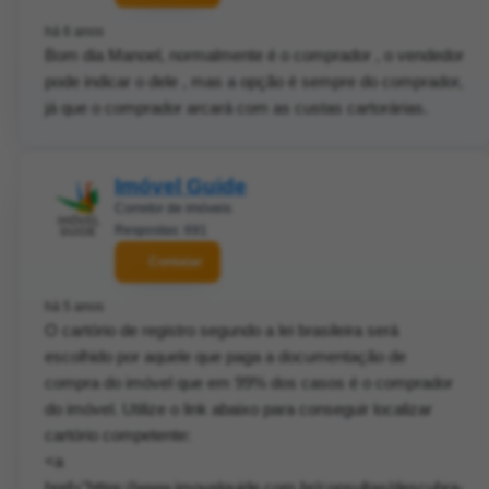
há 6 anos
Bom dia Manoel, normalmente é o comprador , o vendedor
pode indicar o dele , mas a opção é sempre do comprador,
já que o comprador arcará com as custas cartorárias.
Imóvel Guide
Corretor de imóveis
Respostas: 691
Contatar
há 5 anos
O cartório de registro segundo a lei brasileira será
escolhido por aquele que paga a documentação de
compra do imóvel que em 99% dos casos é o comprador
do imóvel. Utilize o link abaixo para conseguir localizar
cartório competente:
<a
href="https://www.imovelguide.com.br/consultas/descubra-