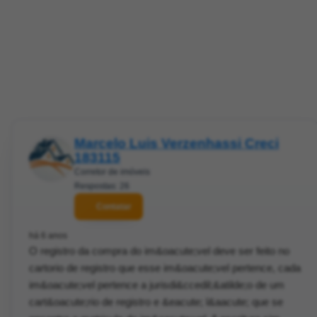
Marcelo Luis Verzenhassi Creci
183115
Corretor de imóveis
Respostas: 26
Contatar
há 6 anos
O registro da compra do im&oacute;vel deve ser feito no
cartorio de registro que esse im&oacute;vel pertence, cada
im&oacute;vel pertence a jurisdi&ccedil;&atilde;o de um
cart&oacute;rio de registro e &eacute; l&aacute; que se