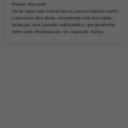
Manoel, boa tarde!
Via de regra, todo Im&oacute;vel, possui endere&ccedil;o
e atrav&eacute;s deste, normalmente este fica sujeito
h&aacute; uma Jurisdi&ccedil;&atilde;o, que geralmente
define onde dever&aacute; ser registrado. &nbsp;