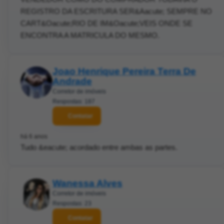
REGISTRO DA ESCRITURA SER&Aacute; SEMPRE NO
CART&Oacute;RIO DE IM&Oacute;VEIS ONDE SE
ENCONTRA A MATRICULA DO MESMO.
Joao Henrique Pereira Terra De
Andrade
Corretor de imóveis
Respostas: 187
Contatar
há 6 anos
Tudo &eacute; acordado entre ambas as partes.
Wanessa Alves
Corretor de imóveis
Respostas: 23
Contatar