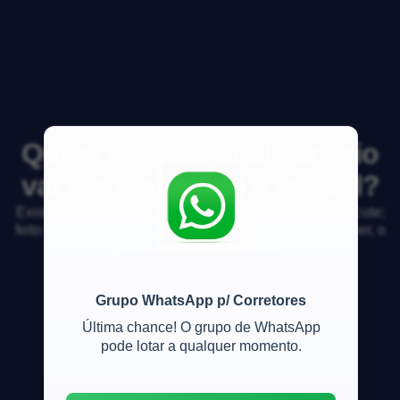
Quem escolhe qual cartório
vai ser registrado o imóvel?
Existe como escolher em qual cart&oacute;rio ser&aacute;
feito o registro do im&oacute;vel? E quem deve escolher, o
vendedor ou o comprador?
Grupo WhatsApp p/ Corretores
Última chance! O grupo de WhatsApp
pode lotar a qualquer momento.