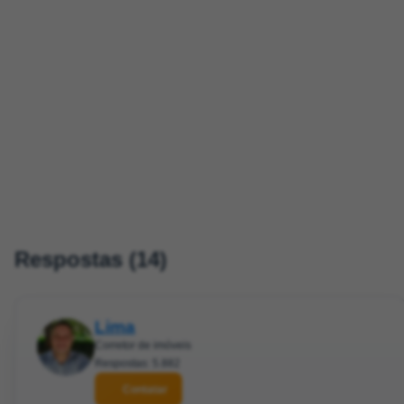
Respostas (14)
Lima
Corretor de imóveis
Respostas: 5.882
Contatar