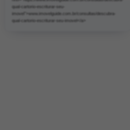
qual-cartorio-escriturar-seu-
imovel">www.imovelguide.com.br/consultas/descubra-
qual-cartorio-escriturar-seu-imovel</a>