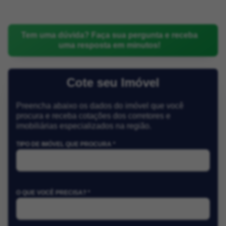
Tem uma dúvida? Faça sua pergunta e receba
uma resposta em minutos!
Cote seu Imóvel
Preencha abaixo os dados do imóvel que você
procura e receba cotações dos corretores e
imobiliárias especializados na região.
TIPO DE IMÓVEL QUE PROCURA *
O QUE VOCÊ PRECISA? *