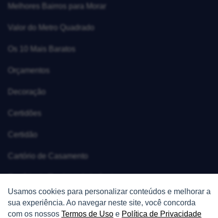
Melhores Bairros para Morar
Valor do Metro Quadrado
Os 10 Mais Baratos
Orçamentos
Decoração
Certidões
Certidão
Cartório de Casamento
Cartório de Registro de Imóveis
Usamos cookies para personalizar conteúdos e melhorar a
Tabelionato de Notas
sua experiência. Ao navegar neste site, você concorda
com os nossos
Termos de Uso
e
Política de Privacidade