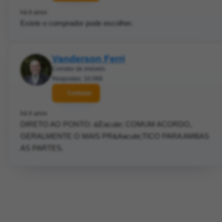
há 6 anos
Existe o comprador pode escolher.
Vanderson Ferri
Corretor de imóveis
Respostas: 10.068
Contatar
há 6 anos
DIRETO AO PONTO: &Eacute; COMUM ACORDO,
GERALMENTE O MAIS PR&Aacute;TICO PARA AMBAS
AS PARTES.