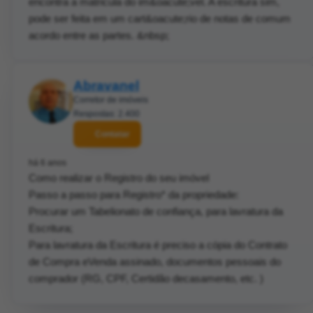
encontra a matricula do im&oacute;vel. A escritura sim,
pode ser feita em um cart&oacute;rio de notas de comum
acordo entre as partes. &nbsp;
Abravanel
Corretor de imóveis
Respostas: 2.400
Contatar
há 6 anos
Como realizar o Registro do seu imóvel
Passo a passo para Registro* da propriedade:
Procurar um Tabelionato de confiança, para lavratura da
Escritura;
Para lavratura da Escritura é preciso a cópia do Contrato
de Compra eVenda assinado, documentos pessoais do
comprador (RG, CPF, Certidão decasamento, etc. )