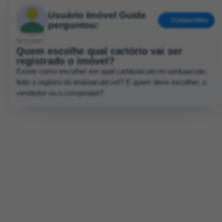
Usuário Imóvel Guide
Compartilhar
perguntou:
há 6 anos
Quem escolhe qual cartório vai ser
registrado o imóvel?
Existe como escolher em qual cart&oacute;rio ser&aacute;
feito o registro do im&oacute;vel? E quem deve escolher, o
vendedor ou o comprador?