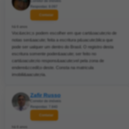
Corretor de imóveis
Respostas: 8.097
Contatar
há 6 anos
Voc&ecirc;s podem escolher em que cart&oacute;rio de
notas ser&aacute; feita a escritura p&uacute;blica que
pode ser ualquer um dentro do Brasil. O registro desta
escritura somente poder&aacute; ser feito no
cart&oacute;rio respons&aacute;vel pela zona de
endere&ccedil;o deste. Consta na matricula
imobili&aacute;ria.
Zafir Russo
Corretor de imóveis
Respostas: 7.840
Contatar
há 6 anos