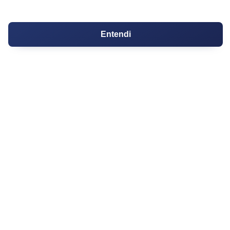
Logradouro
Escolas
Entendi
Conversões
Corretores de Imóveis
Contratos
Guia de CRM
Construtoras
Corretores da Construtora
Corretores do Condomínio
IMÓVEL