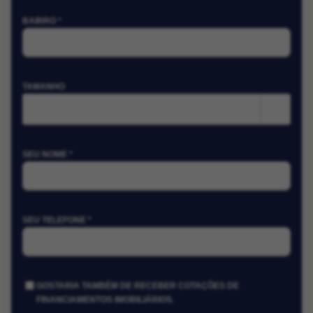
BAIRRO *
TAMANHO
m²
SEU NOME *
SEU TELEFONE *
GOSTARIA TAMBÉM DE RECEBER COTAÇÕES DE
FINANCIAMENTOS IMOBILIÁRIOS.