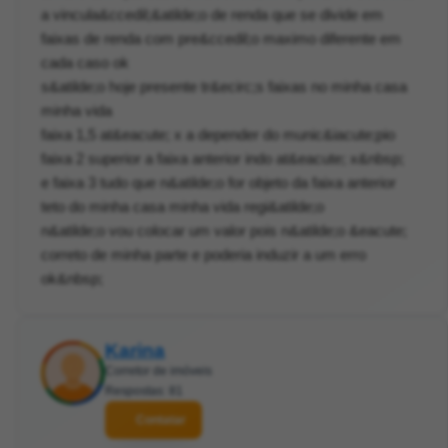
a vincula&ccedil;&atilde;o de renda que se divide em
faixas de renda com pre&ccedil;o maximo diferente em
cada caso ok
s&atilde;o hoje presente tr&ecirc;s faixas no minha casa
minha vida
faixa 1,5 at&eacute; x a depender do munic&iacute;pio
faixa 2 superior a faixa anterior indo at&eacute; x&nbsp;
e faixa 3 tudo que n&atilde;o for objeto da faixa anterior
teto do minha casa minha vida regi&atilde;o
n&atilde;o vou colocar um valor pois n&atilde;o &eacute;
correto de minha parte e poderia induzir a um erro
ok&nbsp;
Karina
Corretor de imóveis
Respostas: 81
Contatar