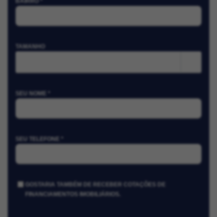
BAIRRO *
TAMANHO
m²
SEU NOME *
SEU TELEFONE *
GOSTARIA TAMBÉM DE RECEBER COTAÇÕES DE
FINANCIAMENTOS IMOBILIÁRIOS.