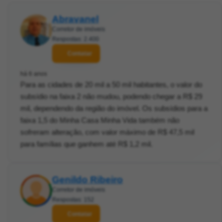
Abravanel
Corretor de imóveis
Respostas: 2.400
Contatar
há 6 anos
Para as cidades de 20 mil a 50 mil habitantes, o valor do
subsídio na faixa 2 não mudou, podendo chegar a R$ 29
mil, dependendo da região do imóvel. Os subsídios para a
faixa 1,5 do Minha Casa Minha Vida também não
sofreram alteração, com valor máximo de R$ 47,5 mil
para famílias que ganhem até R$ 1,2 mil.
Genildo Ribeiro
Corretor de imóveis
Respostas: 152
Contatar