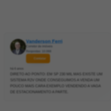
Vanderson Ferri
Corretor de imóveis
Respostas: 10.068
Contatar
há 6 anos
DIRETO AO PONTO: EM SP 230 MIL MAS EXISTE UM
SISTEMA R2V ONDE CONSEGUIMOS A VENDA UM
POUCO MAIS CARA EXEMPLO VENDENDO A VAGA
DE ESTACIONAMENTO A PARTE.