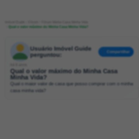
Imóvel Guide
Fórum
Fórum Minha Casa Minha Vida
Qual o valor máximo do Minha Casa Minha Vida?
Usuário Imóvel Guide
Compartilhar
perguntou:
há 6 anos
Qual o valor máximo do Minha Casa
Minha Vida?
Qual o maior valor de casa que posso comprar com o minha
casa minha vida?