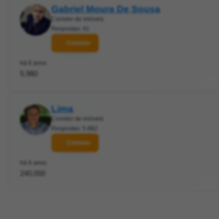
Gabriel Moura De Sousa
Corretor de imóveis
Respostas: 41
Contatar
há 6 anos
5.980
Lima
Corretor de imóveis
Respostas: 5.882
Contatar
há 6 anos
240.000