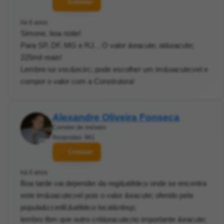
Contatar
há 6 anos
Simone, boa noite!
Para SP, DF, MG e RJ. , O valor &eacute; at&eacute;
225mil reais!
Lembre-se voc&ecirc; pode escolher um im&oacute;vel e
compor o valor com a Construtora!
Alexandre Oliveira Fonseca
Corretor de imóveis
Respostas: 961
Contatar
há 6 anos
Boa tarde vai depender da regi&atilde;o onde se encontra
este im&oacute;vel pois o valor &eacute; oferido pela
popula&ccedil;&atilde;o local&nbsp;
lembro tbm que outro crit&eacute;rio importante &eacute;