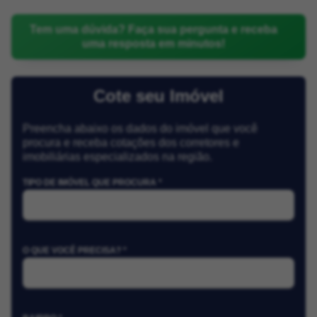
Tem uma dúvida? Faça sua pergunta e receba
uma resposta em minutos!
Cote seu Imóvel
Preencha abaixo os dados do imóvel que você
procura e receba cotações dos corretores e
imobiliárias especializados na região.
TIPO DE IMÓVEL QUE PROCURA *
O QUE VOCÊ PRECISA? *