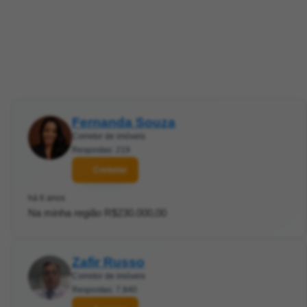
Fernanda Souza
Corretor de imóveis
Respostas: 219
Contatar
há 6 anos
Na minha região R$230.000,00
Zafir Russo
Corretor de imóveis
Respostas: 7.840