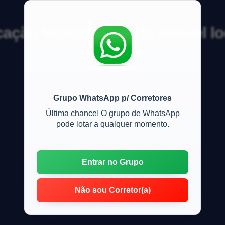
icação locatário venda imóvel l
Com fa&ccedil;o isso?
Grupo WhatsApp p/ Corretores
Última chance! O grupo de WhatsApp
pode lotar a qualquer momento.
Entrar no Grupo
Não sou Corretor(a)