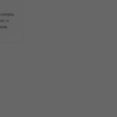
a compra.
irc; e
 esta