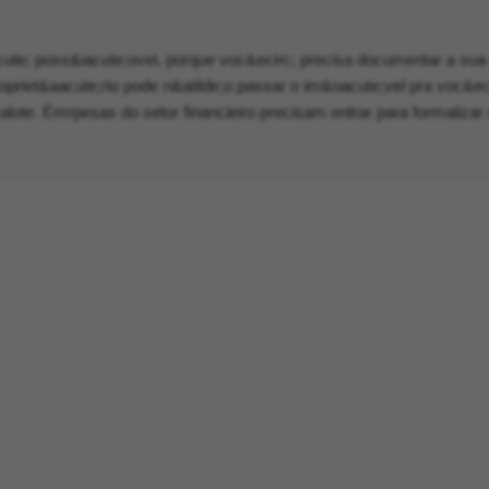
cute; poss&iacute;ovel, porque voc&ecirc; precisa documentar a su
ropriet&aacute;rio pode n&atilde;o passar o im&oacute;vel pra voc&ec
alote. Emrpesas do setor financieiro precisam entrar para formalizar