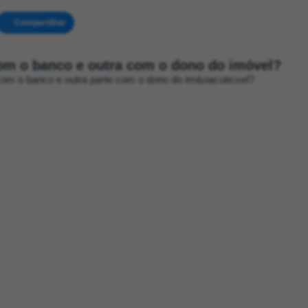
Compartilhar
com o banco e outra com o dono do imóvel?
com o banco e outra parte com o dono do im&oacute;vel?