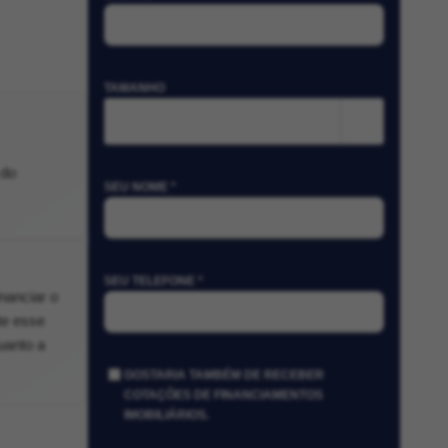
TAMANHO
m²
 do
SEU NOME *
SEU TELEFONE *
nanciar o
te esse
uanto a
GOSTARIA TAMBÉM DE RECEBER
COTAÇÕES DE FINANCIAMENTOS
IMOBILIÁRIOS.