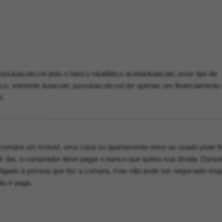
oss&iacute;vel pois o banco n&atilde;o aceitar&aacute; esse tipo de
de;o, somente &eacute; poss&iacute;vel ter apenas um financiamento
l.
ompra um imóvel, uma casa ou apartamento novo ou usado pode fi
rtir daí, o comprador deve pagar o banco que quitou sua dívida. Duran
a ligado à pessoa que fez a compra, mas não pode ser negociado enq
ão é paga.