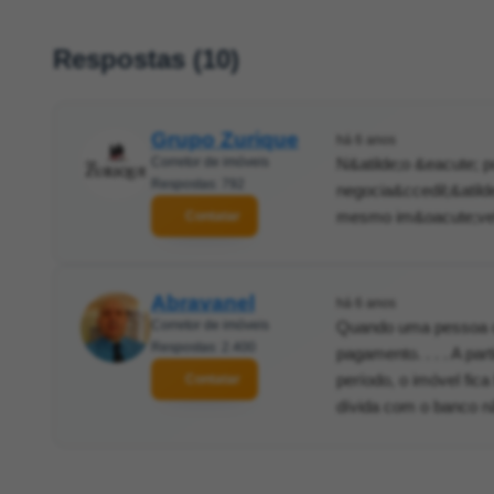
Respostas (10)
Grupo Zurique
há 6 anos
Corretor de imóveis
N&atilde;o &eacute; p
Respostas: 792
negocia&ccedil;&atil
mesmo im&oacute;ve
Contatar
Abravanel
há 6 anos
Corretor de imóveis
Quando uma pessoa c
Respostas: 2.400
pagamento. . . . A pa
período, o imóvel fic
Contatar
dívida com o banco n