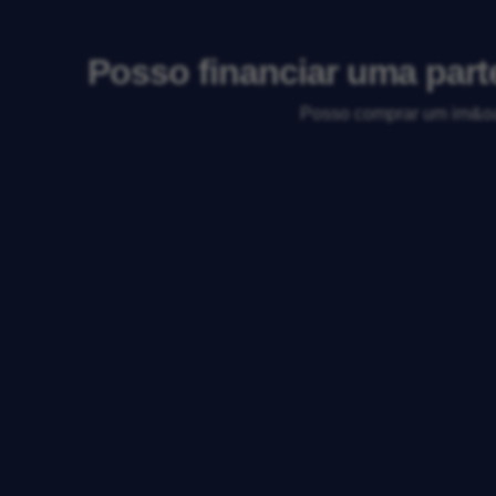
Posso financiar uma par
Posso comprar um im&oac