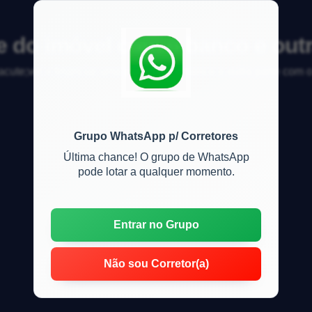
te do imóvel com o banco e out
ute;vel e financiar uma parte com o banco e outra parte com 
Grupo WhatsApp p/ Corretores
Última chance! O grupo de WhatsApp
pode lotar a qualquer momento.
Entrar no Grupo
Não sou Corretor(a)