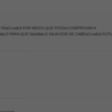
 FA&Ccedil;A POR MEIOS QUE POSSA COMPROVAR A
ilde;O PARA QUE N&Atilde;O HAJA DOR DE CABE&Ccedil;A FUT