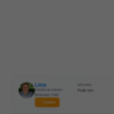
Lima
há 6 anos
Corretor de imóveis
Pode sim.
Respostas: 5.882
Contatar