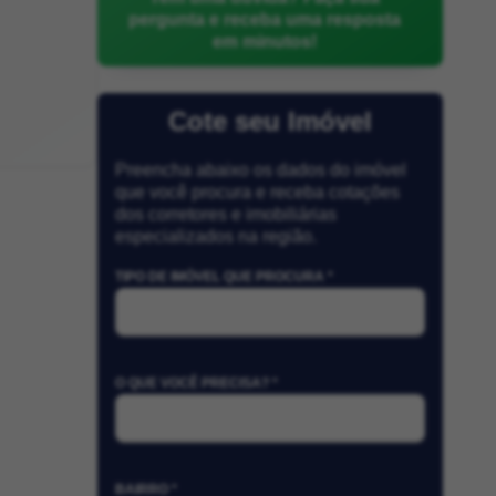
pergunta e receba uma resposta
em minutos!
Cote seu Imóvel
Preencha abaixo os dados do imóvel
que você procura e receba cotações
dos corretores e imobiliárias
especializados na região.
TIPO DE IMÓVEL QUE PROCURA *
O QUE VOCÊ PRECISA? *
BAIRRO *