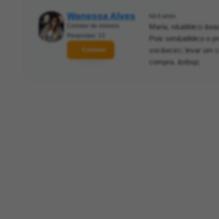
Wanessa Alves
há 6 anos
Corretor de imóveis
Maria, n&atilde;o &ea
Respostas: 23
Pois sen&atilde;o o p
voc&ecirc; levar um c
Contatar
compra. &nbsp;