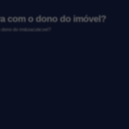
ra com o dono do imóvel?
o dono do im&oacute;vel?