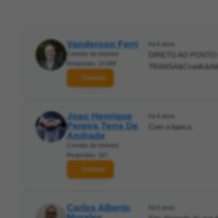
Vanderson Ferri
há 6 anos
Corretor de imóveis
DIRETO AO PONTO:
Respostas: 10.068
TRANSA&Ccedil;&At
Contatar
Joao Henrique
há 6 anos
Pereira Terra De
Com o banco.
Andrade
Corretor de imóveis
Respostas: 187
Contatar
Carlos Alberto
há 6 anos
Morales