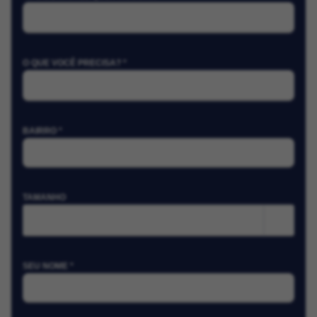
O QUE VOCÊ PRECISA? *
BAIRRO *
TAMANHO
m²
SEU NOME *