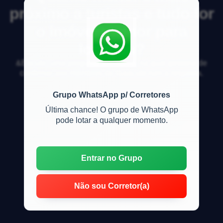
próximo a turistas e tudo for
o imóvel melhor para
locação?
&Eacute; uma pergunta afirmativa, na qual gostaria de
confirmar aos membros do f&oacute;rum a resposta.
Grupo WhatsApp p/ Corretores
Última chance! O grupo de WhatsApp
pode lotar a qualquer momento.
Entrar no Grupo
Não sou Corretor(a)