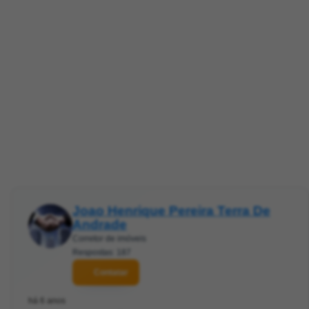
Joao Henrique Pereira Terra De
Andrade
Corretor de imóveis
Respostas: 187
Contatar
há 6 anos