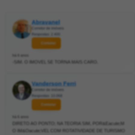
Abravanel
Corretor de imóveis
Respostas: 2.400
Contatar
há 6 anos
-SIM. O IMOVEL SE TORNA MAIS CARO.
Vanderson Ferri
Corretor de imóveis
Respostas: 10.068
Contatar
há 6 anos
DIRETO AO PONTO; NA TEORIA SIM, POR&Eacute;M
O IM&Oacute;VEL COM ROTATIVIDADE DE TURISMO