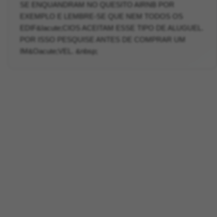
SE ENQUANDRAM NO QUESITO AIRNB POR
EXEMPLO E LEMBRE-SE QUE NEM TODOS OS
EDIF&Iacute;CIOS ACEITAM ESSE TIPO DE ALUGUEL.
POR ISSO PESQUISE ANTES DE COMPRAR UM
IM&Oacute;VEL. &nbsp;