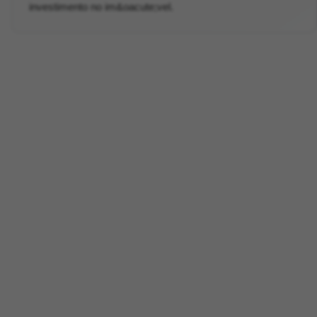
investimento no im&oacute;vel.