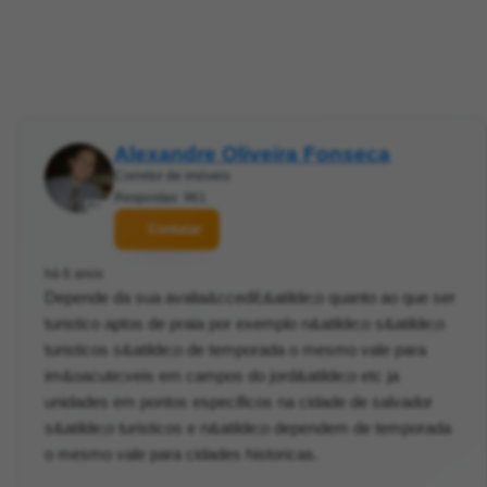
Alexandre Oliveira Fonseca
Corretor de imóveis
Respostas: 961
Contatar
há 6 anos
Depende da sua avalia&ccedil;&atilde;o quanto ao que ser
turistico aptos de praia por exemplo n&atilde;o s&atilde;o
turisticos s&atilde;o de temporada o mesmo vale para
im&oacute;veis em campos do jord&atilde;o etc ja
unidades em pontos especificos na cidade de salvador
s&atilde;o turisticos e n&atilde;o dependem de temporada
o mesmo vale para cidades historicas.