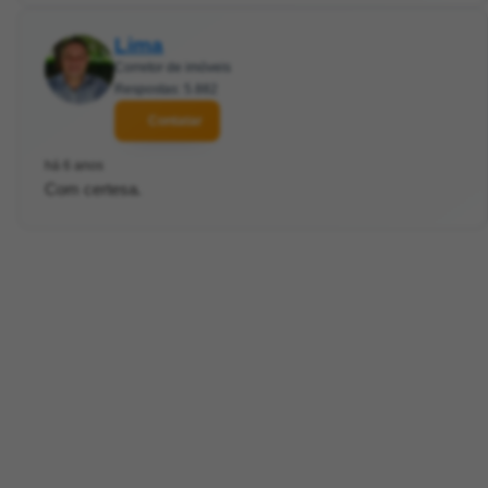
Lima
Corretor de imóveis
Respostas: 5.882
Contatar
há 6 anos
Com certesa.