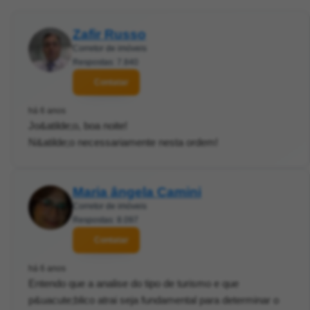
Zafir Russo
Corretor de imóveis
Respostas: 7.840
Contatar
há 6 anos
Jo&atilde;o, boa noite!
N&atilde;o necessariamente nesta ordem!
Maria ângela Camini
Corretor de imóveis
Respostas: 8.097
Contatar
há 6 anos
Entendo que a analise do tipo de turismo e que
p&uacute;blico atrai seja fundamental para determinar o