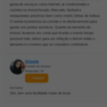
gosta de serviços como internet, ar condicionado e
cozinha no imóvel locado, Mercado, fasfood e
restaurantes próximos bem como metrô, linhas de ônibus.
O turista economiza na comida e no deslocamento para
gastar nos pontos turísticos. Quanto ao tamanho do
imóvel, levamos em conta que ficarão o menor tempo
possivel nele, talvez para um refeição e dormir então o
tamanho é o minimo que se considere confortável.
Gisele
Corretor de imóveis
Respostas: 29
Contatar
há 6 anos
Sim, tem uma facilidade maior de locar.