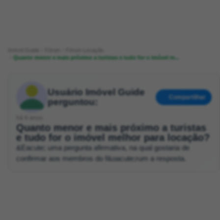
Imóvel Guide
Fórum
Fórum Locação
Quanto menor e mais próximo a turistas e tudo for o imóvel m...
Usuário Imóvel Guide
Compartilhar
perguntou:
há 6 anos
Quanto menor e mais próximo a turistas
e tudo for o imóvel melhor para locação?
&Eacute; uma pergunta afirmativa, na qual gostaria de
confirmar aos membros do f&oacute;rum a resposta.