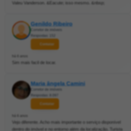
Valeu Vanderson. &Eacute; isso mesmo. &nbsp;
Genildo Ribeiro
Corretor de imóveis
Respostas: 152
Contatar
há 6 anos
Sim mais facil de locar.
Maria ângela Camini
Corretor de imóveis
Respostas: 8.097
Contatar
há 6 anos
Vejo diferente. Acho mais importante o serviço disponível
dentro do imóvel e no entorno além da localização. Turista