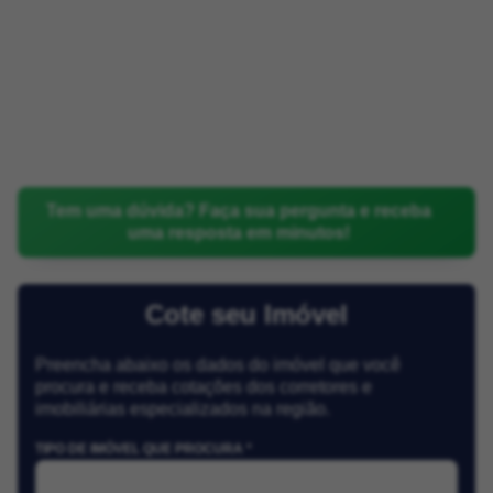
Tem uma dúvida? Faça sua pergunta e receba
uma resposta em minutos!
Cote seu Imóvel
Preencha abaixo os dados do imóvel que você
procura e receba cotações dos corretores e
imobiliárias especializados na região.
TIPO DE IMÓVEL QUE PROCURA *