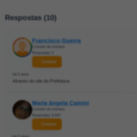
Respostas (10)
Francisco Guerra
Corretor de imóveis
Respostas: 2
Contatar
há 5 anos
Através do site da Prefeitura.
Maria ângela Camini
Corretor de imóveis
Respostas: 8.097
Contatar
há 5 anos