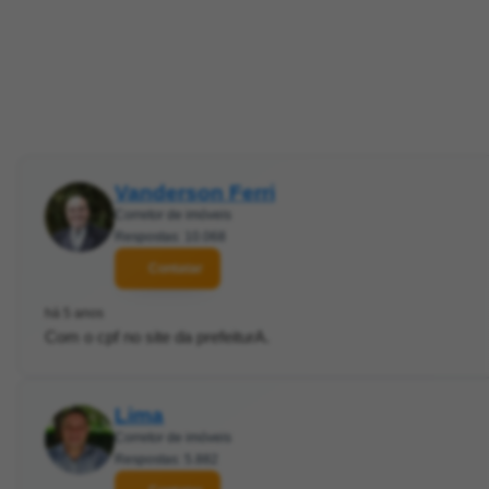
Vanderson Ferri
Corretor de imóveis
Respostas: 10.068
Contatar
há 5 anos
Com o cpf no site da prefeiturA.
Lima
Corretor de imóveis
Respostas: 5.882