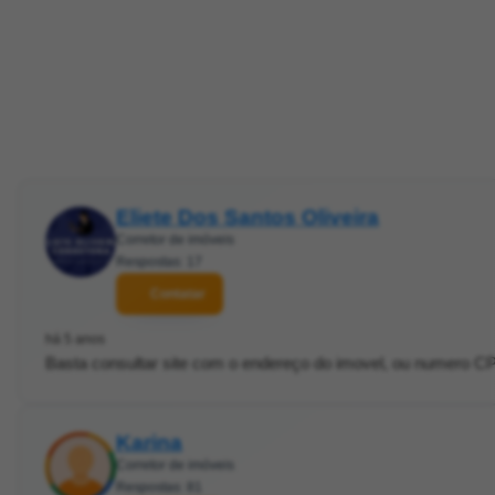
Eliete Dos Santos Oliveira
Corretor de imóveis
Respostas: 17
Contatar
há 5 anos
Basta consultar site com o endereço do imovel, ou numero CPF
Karina
Corretor de imóveis
Respostas: 81