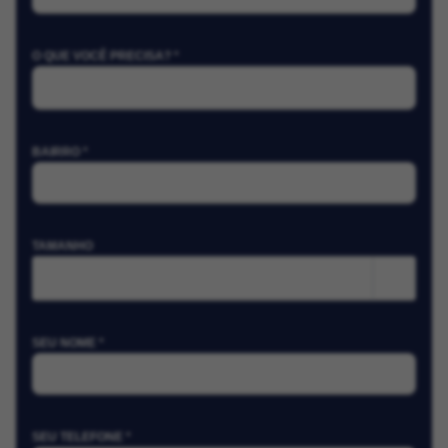
O QUE VOCÊ PRECISA? *
BAIRRO *
TAMANHO
m²
SEU NOME *
SEU TELEFONE *