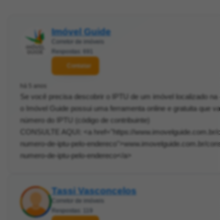
Imóvel Guide
Corretor de imóveis
Respostas: 691
Contatar
há 5 anos
Se você precisa descobrir o IPTU de um imóvel localizado na
o Imóvel Guide possui uma ferramenta online e gratuita que va
número do IPTU (código de contribuinte)
CONSULTE AQUI: <a href="https://www.imovelguide.com.br/co
numero-de-iptu-pelo-endereco">www.imovelguide.com.br/consu
numero-de-iptu-pelo-endereco</a>
Tassi Vasconcelos
Corretor de imóveis
Respostas: 119