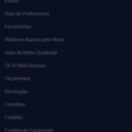
Fórum
Guia de Profissionais
Ferramentas
Melhores Bairros para Morar
Valor do Metro Quadrado
Os 10 Mais Baratos
Orçamentos
Decoração
Certidões
Certidão
Cartório de Casamento