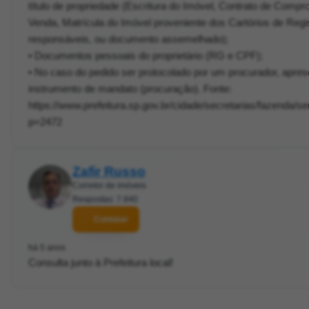
título de propriedade (Escritura do Imóvel, Contrato de Com
Venda, Matrícula do Imóvel proveniente dos Cartórios de Regi
responsáveis, ou documento assemelhado);
• Documentos pessoais do proprietário (RG e CPF);
• No caso do pedido ser protocolado por um procurador, apre
instrumento de mandato (procuração). Fonte:
https://www.prefeitura.sp.gov.br/cidade/secretarias/fazenda/se
p=2472
Zafir Russo
Corretor de imóveis
Respostas: 7.840
Contatar
há 5 anos
Consulta junto à Prefeitura local!