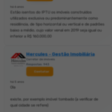
há 6 anos
Estão isentos do IPTU os imóveis construídos
utilizados exclusiva ou predominantemente como
residência, de tipo horizontal ou vertical e de padrões
baixo a médio, cujo valor venal em 2019 seja igual ou
inferior a R$ 160.000,00
Hercules - Gestão Imobiliária
Corretor de imóveis
Respostas: 943
Contatar
há 5 anos
Ola
existe, por exemplo imóvel tombado (a verificar de
qual cidade se refere)