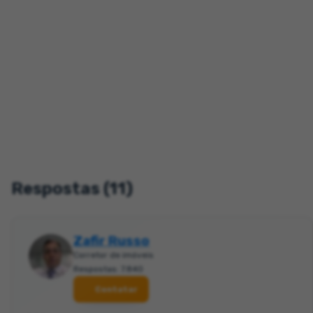
Respostas (11)
Zafir Russo
Corretor de imóveis
Respostas: 7.840
Contatar