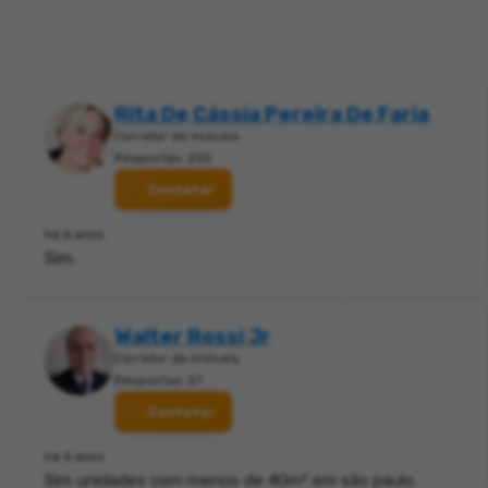
Rita De Cássia Pereira De Faria
Corretor de imóveis
Respostas: 220
Contatar
há 6 anos
Sim.
Walter Rossi Jr
Corretor de imóveis
Respostas: 27
Contatar
há 6 anos
Sim unidades com menos de 40m² em são paulo.