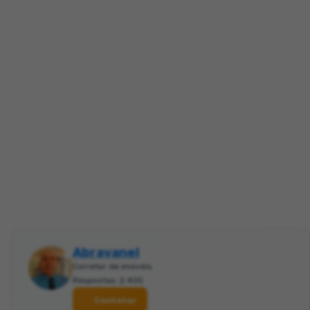
Abravanel
Corretor de imóveis
Respostas: 2.400
Contatar