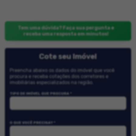
Tem uma dúvida? Faça sua pergunta e
receba uma resposta em minutos!
Cote seu Imóvel
Preencha abaixo os dados do imóvel que você
procura e receba cotações dos corretores e
imobiliárias especializados na região.
TIPO DE IMÓVEL QUE PROCURA *
O QUE VOCÊ PRECISA? *