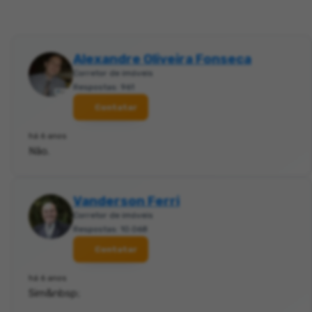
Alexandre Oliveira Fonseca
Corretor de imóveis
Respostas: 961
Contatar
há 6 anos
Não.
Vanderson Ferri
Corretor de imóveis
Respostas: 10.068
Contatar
há 6 anos
Sim&nbsp;