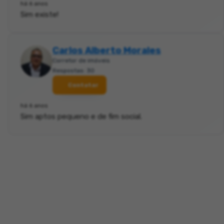
há 6 anos
Sim existe!
Carlos Alberto Morales
Corretor de imóveis
Respostas: 30
Contatar
há 6 anos
Sim aptos pequeno e de fim social.