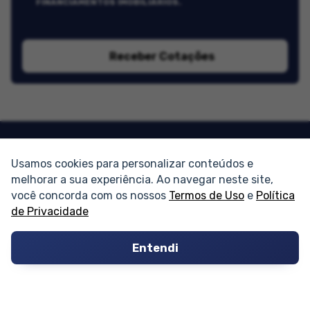
FINANCIAMENTOS IMOBILIÁRIOS.
Receber Cotações
Usamos cookies para personalizar conteúdos e
PARTICIPE
melhorar a sua experiência. Ao navegar neste site,
você concorda com os nossos
Termos de Uso
e
Política
de Privacidade
Condomínios
Fórum
Entendi
Guia de Profissionais
Ferramentas