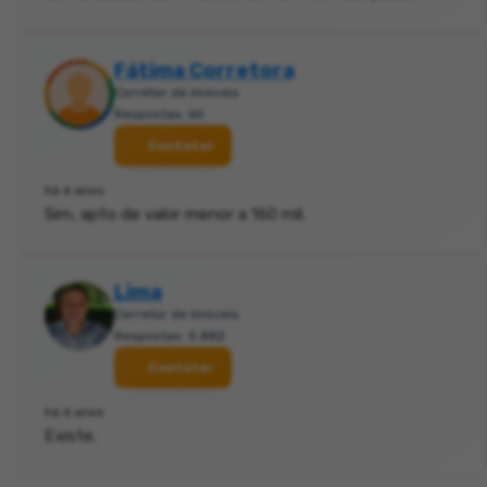
Fátima Corretora
Corretor de imóveis
Respostas: 60
Contatar
há 6 anos
Sim, apto de valor menor a 160 mil.
Lima
Corretor de imóveis
Respostas: 5.882
Contatar
há 6 anos
Existe.