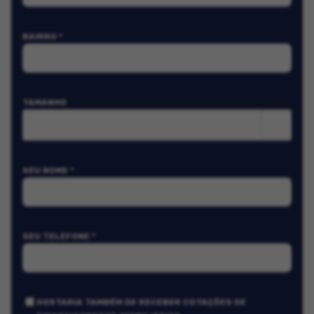
BAIRRO *
TAMANHO
m²
SEU NOME *
SEU TELEFONE *
GOSTARIA TAMBÉM DE RECEBER COTAÇÕES DE