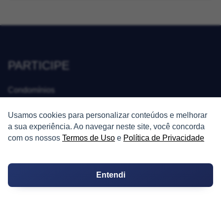
PARTICIPE
Condomínios
Fórum
Usamos cookies para personalizar conteúdos e melhorar
a sua experiência. Ao navegar neste site, você concorda
Guia de Profissionais
com os nossos
Termos de Uso
e
Política de Privacidade
Ferramentas
Entendi
Melhores Bairros para Morar
Valor do Metro Quadrado
Os 10 Mais Baratos