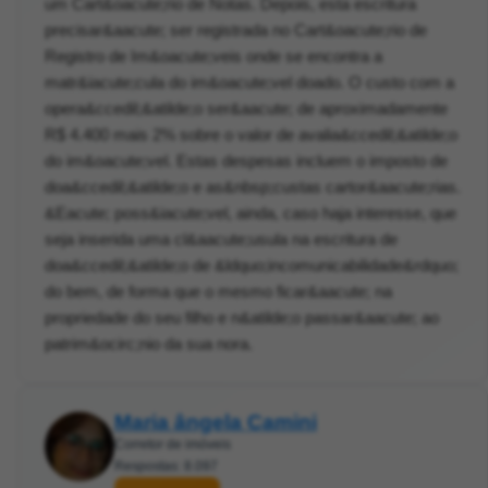
um Cart&oacute;rio de Notas. Depois, esta escritura
precisar&aacute; ser registrada no Cart&oacute;rio de
Registro de Im&oacute;veis onde se encontra a
matr&iacute;cula do im&oacute;vel doado. O custo com a
opera&ccedil;&atilde;o ser&aacute; de aproximadamente
R$ 4.400 mais 2% sobre o valor de avalia&ccedil;&atilde;o
do im&oacute;vel. Estas despesas incluem o imposto de
doa&ccedil;&atilde;o e as&nbsp;custas cartor&aacute;rias.
&Eacute; poss&iacute;vel, ainda, caso haja interesse, que
seja inserida uma cl&aacute;usula na escritura de
doa&ccedil;&atilde;o de &ldquo;incomunicabilidade&rdquo;
do bem, de forma que o mesmo ficar&aacute; na
propriedade do seu filho e n&atilde;o passar&aacute; ao
patrim&ocirc;nio da sua nora.
Maria ângela Camini
Corretor de imóveis
Respostas: 8.097