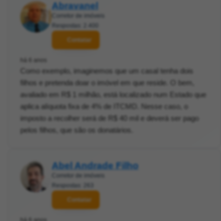
Abravanel
Corretor de imóveis
Respostas: 2.400
Contatar
há 6 anos
Como exemplo, imaginemos que um casal tenha dois
filhos e pretenda doar o imóvel em que reside. O bem,
avaliado em R$ 1 milhão, está localizado num Estado que
aplica alíquota fixa de 4% de ITCMD. Nesse caso, o
imposto a recolher será de R$ 40 mil e deverá ser pago
pelos filhos, que são os donatários.
Abel Andrade Filho
Corretor de imóveis
Respostas: 263
Contatar
há 6 anos