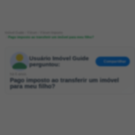
Imóvel Guide
Fórum
Fórum Imposto
Pago imposto ao transferir um imóvel para meu filho?
Usuário Imóvel Guide
Compartilhar
perguntou:
há 6 anos
Pago imposto ao transferir um imóvel
para meu filho?