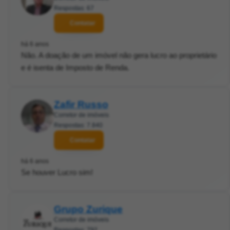
Respostas: 67
Contatar
há 6 anos
Não. A doação de um imóvel não gera lucro ao proprietário
e é isenta de Imposto de Renda.
Zafir Russo
Corretor de imóveis
Respostas: 7.840
Contatar
há 6 anos
Se houver Lucro sim!
Grupo Zurique
Corretor de imóveis