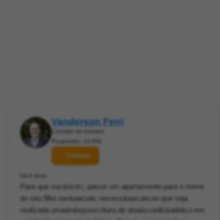
Vanderson Ferri
Corretor de imóveis
Respostas: 10.068
Contatar
há 6 anos
Para que voc&ecirc; passe um apartamento para o nome
do seu filho ser&aacute; necess&aacute;rio que seja
realizada uma&nbsp;escritura de doa&ccedil;&atilde;o em