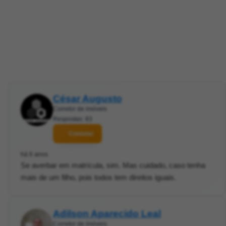
César Augusto
Corretor de imóveis
Respostas: 83
Contatar
há 6 anos
Se averbar em matrícula, sim. Mas cuidado, caso tenha
mais de um filho, pois todos tem direitos iguais.
Adilson Aparecido Leal
Corretor de imóveis