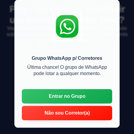
Pago imposto ao transferir
um imóvel para meu filho?
Veja respostas de especialistas e participe da discussão
sobre mercado imobiliário, financiamento, compra, venda
e locação de imóveis
Grupo WhatsApp p/ Corretores
Última chance! O grupo de WhatsApp
pode lotar a qualquer momento.
Entrar no Grupo
Não sou Corretor(a)