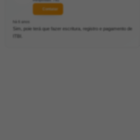
Respostas: 792
Contatar
há 6 anos
Sim, poie terá que fazer escritura, registro e pagamento de
ITBI.