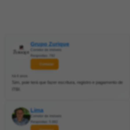
Grupo Zurique
Corretor de imóveis
Respostas: 792
Contatar
há 6 anos
Sim, poie terá que fazer escritura, registro e pagamento de
ITBI.
Lima
Corretor de imóveis
Respostas: 5.882