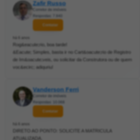
Zafir Russo
Corretor de imóveis
Respostas: 7.840
Contatar
há 6 anos
Rog&eacute;rio, boa tarde!
&Eacute; Simples, basta ir no Cart&oacute;rio de Registro
de Im&oacute;veis, ou solicitar da Construtora ou de quem
voc&ecirc; adiquriu!
Vanderson Ferri
Corretor de imóveis
Respostas: 10.068
Contatar
há 6 anos
DIRETO AO PONTO: SOLICITE A MATRICULA
ATUALIZADA.