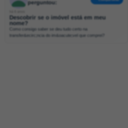
perguntou:
há 6 anos
Descobrir se o imóvel está em meu
nome?
Como consigo saber se deu tudo certo na
transfer&ecirc;ncia do im&oacute;vel que comprei?