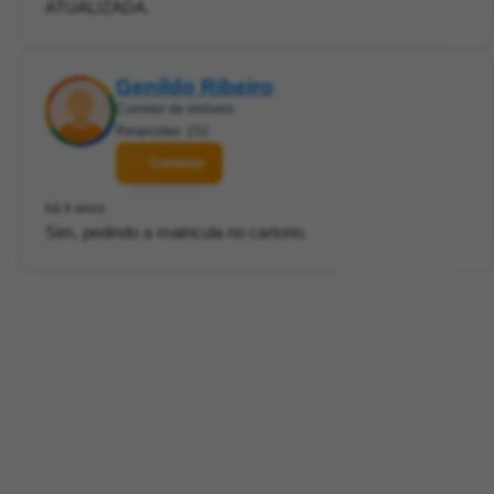
ATUALIZADA.
Genildo Ribeiro
Corretor de imóveis
Respostas: 152
Contatar
há 6 anos
Sim, pedindo a matricula no cartorio.