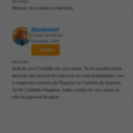
há 6 anos
Atraves da certidao e matricula.
Abravanel
Corretor de imóveis
Respostas: 2.400
Contatar
há 6 anos
Solicite uma Certidão em seu nome. Se for positiva trará
descrito que imóvel encontra-se em sua propriedade com
o respectivo número do Registro no Cartório de Imóveis.
Se for Certidão Negativa, nada consta em seu nome ou
não foi possivel localizar.