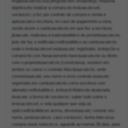
Rog&eacute;rio,Sua pergunta tem uma&nbsp; resposta
objetiva:Ao realizar a compra do im&oacute;vel,
voc&ecirc; a fez por contrato de compra e venda e
ap&oacute;s escritura, no caso de pagamento a vista,
sendo assim o cart&oacute;rio em que fez a escritura,
j&aacute; realizaou a tualiza&atilde;o do proriet&aacute;rio,
pois ele faz a notifica&ccedil;&atilde;o ao cart&oacute;rio
onde o im&oacute;vel est&aacute; registrado. &nbsp;Se a
compra foi com fianaciamento banc&aacute;riio ou direto
com o propriet&aacute;rio (construtora), existem em
ambos os casos o contrato fiduci&aacute;rio, onde
constar&aacute; seu nome e esse contrato &eacute;
registrado em cart&oacute;rio como escritura com
aliena&ccedil;&atilde;o. &nbsp;A Matricula atualziada
&eacute; a forma de voc&ecirc; saber tudo sobre o
im&oacute;vel, e nela qualquer que seja as
op&ccedil;&otilde;es acima, dever&aacute; constar seu
nome, por&eacute;m, caso voc&ecirc; tenha feito essa
compra neste m&ecirc;s, aguarde ao menos 30 dias, para