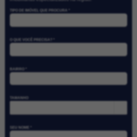
TIPO DE IMÓVEL QUE PROCURA *
O QUE VOCÊ PRECISA? *
BAIRRO *
TAMANHO
m²
SEU NOME *