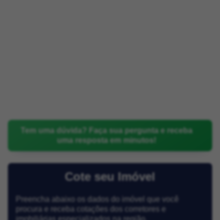
Tem uma dúvida? Faça sua pergunta e receba
uma resposta em minutos!
Cote seu Imóvel
Preencha abaixo os dados do imóvel que você
procura e receba cotações dos corretores e
imobiliárias especializados na região.