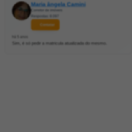
Maria ângela Camini
Corretor de imóveis
Respostas: 8.097
Contatar
há 5 anos
Sim, é só pedir a matricula atualizada do mesmo.