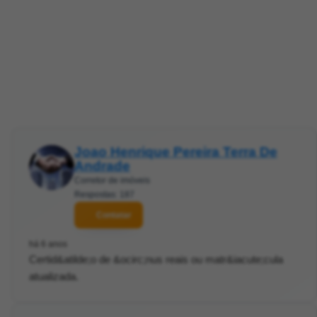
Joao Henrique Pereira Terra De
Andrade
Corretor de imóveis
Respostas: 187
Contatar
há 6 anos
Certid&atilde;o de &ocirc;nus reais ou matr&iacute;cula
atualizada.