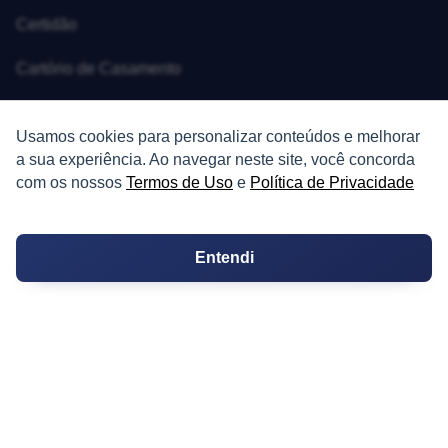
Certidão
Cartório de Casamento
Cartório de Registro de Imóveis
Usamos cookies para personalizar conteúdos e melhorar
Tabelionato de Notas
a sua experiência. Ao navegar neste site, você concorda
com os nossos
Termos de Uso
e
Política de Privacidade
Logradouro
Escolas
Entendi
Conversões
Corretores de Imóveis
Contratos
Guia de CRM