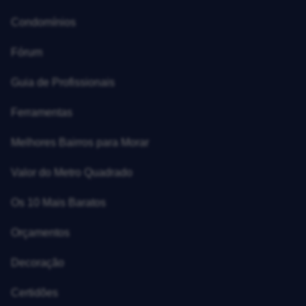
Condomínios
Fórum
Guia de Profissionais
Ferramentas
Melhores Bairros para Morar
Valor do Metro Quadrado
Os 10 Mais Baratos
Orçamentos
Decoração
Certidões