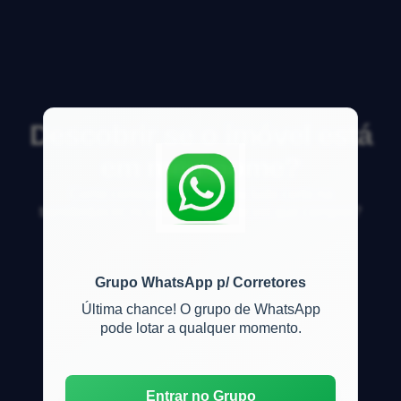
Descobrir se o imóvel está
em meu nome?
Como consigo saber se deu tudo certo na
transfer&ecirc;ncia do im&oacute;vel que comprei?
Grupo WhatsApp p/ Corretores
Última chance! O grupo de WhatsApp
pode lotar a qualquer momento.
Entrar no Grupo