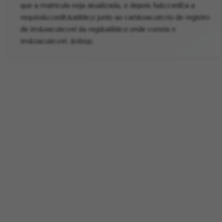
que a matricula seja atualizada, e depois fa&ccedil;a a
requisi&ccedil;&atilde;o junto ao cart&oacute;rio de registro
de im&oacute;vel da regi&atilde;o onde consta o
im&oacute;vel. &nbsp;