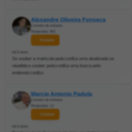
Alexandre Oliveira Fonseca
Corretor de imóveis
Respostas: 961
Contatar
há 6 anos
Se souber a matricula pe&ccedil;a uma atualizada se
n&atilde;o souber pe&ccedil;a uma busca pelo
endere&ccedil;o.
Marcio Antonio Padula
Corretor de imóveis
Respostas: 12
Contatar
há 6 anos