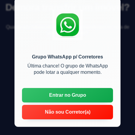
Demora transfrir um imóvel?
Quanto em m&eacute;dia demora a transfer&ecirc;ncia de
um im&oacute;vel?
Grupo WhatsApp p/ Corretores
Última chance! O grupo de WhatsApp
pode lotar a qualquer momento.
Entrar no Grupo
Não sou Corretor(a)