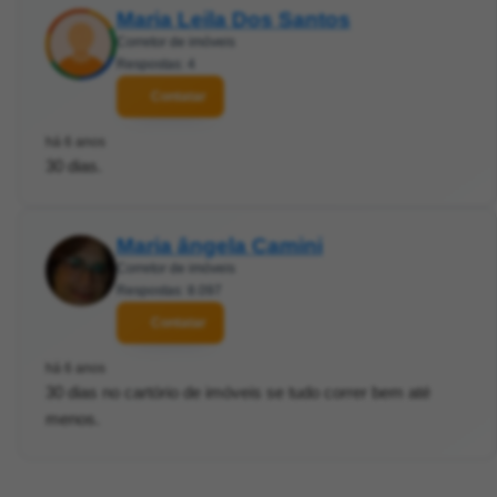
Maria Leila Dos Santos
Corretor de imóveis
Respostas: 4
Contatar
há 6 anos
30 dias.
Maria ângela Camini
Corretor de imóveis
Respostas: 8.097
Contatar
há 6 anos
30 dias no cartório de imóveis se tudo correr bem até
menos.