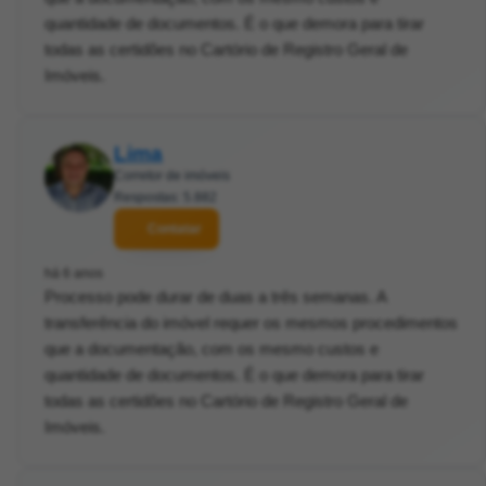
quantidade de documentos. É o que demora para tirar
todas as certidões no Cartório de Registro Geral de
Imóveis.
Lima
Corretor de imóveis
Respostas: 5.882
Contatar
há 6 anos
Processo pode durar de duas a três semanas. A
transferência do imóvel requer os mesmos procedimentos
que a documentação, com os mesmo custos e
quantidade de documentos. É o que demora para tirar
todas as certidões no Cartório de Registro Geral de
Imóveis.