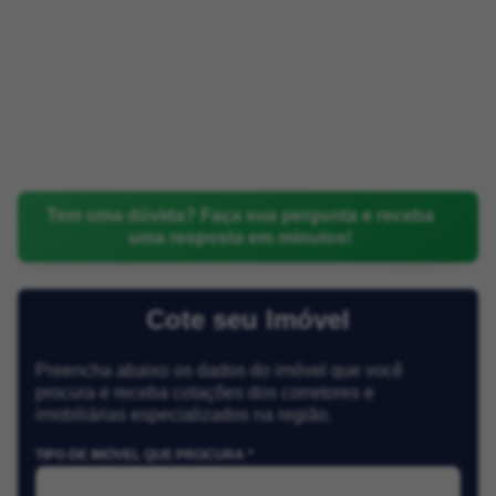
Tem uma dúvida? Faça sua pergunta e receba
uma resposta em minutos!
Cote seu Imóvel
Preencha abaixo os dados do imóvel que você
procura e receba cotações dos corretores e
imobiliárias especializados na região.
TIPO DE IMÓVEL QUE PROCURA *