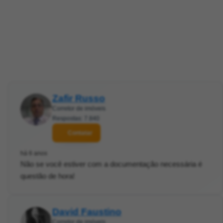
Zafir Russo
Corretor de imóveis
Respostas: 7.840
Contatar
há 6 anos
Não se você estiver com a documentação necessária é
questão de hora!
David Faustino
Corretor de imóveis