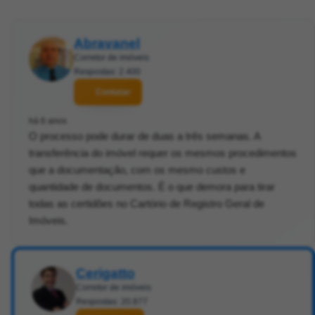
Abravanel
Corretor de imóveis
Respostas: 2.400
Contatar
há 6 anos
O processo pode durar de duas a três semanas. A
transferência do imóvel requer os mesmos procedimentos
que a documentação, com os mesmo custos e
quantidade de documentos. É o que demora para tirar
todas as certidões no Cartório de Registro Geral de
Imóveis.
Cerigatto
Corretor de imóveis
Respostas: 20.877