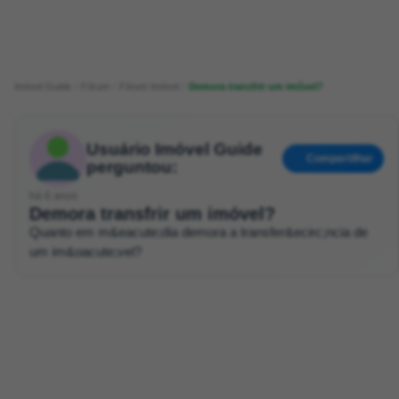
Imóvel Guide
Fórum
Fórum Imóvel
Demora transfrir um imóvel?
Usuário Imóvel Guide
Compartilhar
perguntou:
há 6 anos
Demora transfrir um imóvel?
Quanto em m&eacute;dia demora a transfer&ecirc;ncia de
um im&oacute;vel?