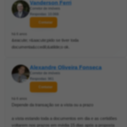
Vanderson Ferri
Corretor de imóveis
Respostas: 10.068
Contatar
há 6 anos
&eacute; r&aacute;pido se tiver toda
documenta&ccedil;&atilde;o ok.
Alexandre Oliveira Fonseca
Corretor de imóveis
Respostas: 961
Contatar
há 6 anos
Depende da transação se a vista ou a prazo
a vista estando toda a documentos em dia e as certidões
voltarem nos prazos em média 15 dias após a proposta