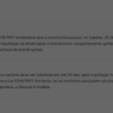
.514/1997 estabelece que a construtora possui, no máximo, 30 di
 liquidação da dívida (após o imóvel estar completamente quitad
ipoteca de imóvel quitad.
no cartório deve ser solicitada em até 30 dias após a quitação t
rme a Lei 9.514/1997. Portanto, se os contratos possuírem um pr
ipoteca, a cláusula é inválida.