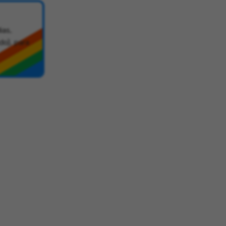
ias,
do), para