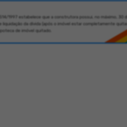
9.514/1997 estabelece que a construtora possui, no máximo, 30 d
 liquidação da dívida (após o imóvel estar completamente quita
hipoteca de imóvel quitado.