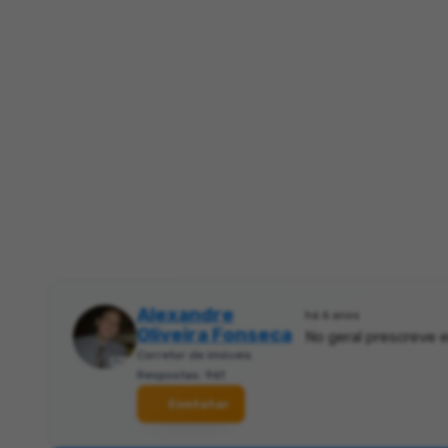
Alexandre
há 6 anos
Oliveira Fonseca
No geral prescreve 
Corretor de imóveis
Respostas: 961
Contatar