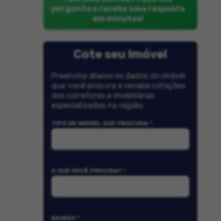
pergunta e receba uma resposta
em minutos!
Cote seu Imóvel
Preencha abaixo os dados do imóvel
que você procura e receba cotações
dos corretores e imobiliárias
especializados na região.
TIPO DE IMÓVEL QUE PROCURA *
O QUE VOCÊ PRECISA? *
BAIRRO *