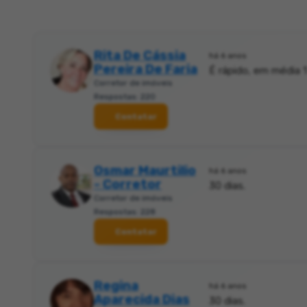
Rita De Cássia
há 6 anos
Pereira De Faria
É rápido, em média 1 
Corretor de imóveis
Respostas: 220
Contatar
Osmar Maurtilio
há 6 anos
- Corretor
30 dias.
Corretor de imóveis
Respostas: 228
Contatar
Regina
há 6 anos
Aparecida Dias
30 dias.