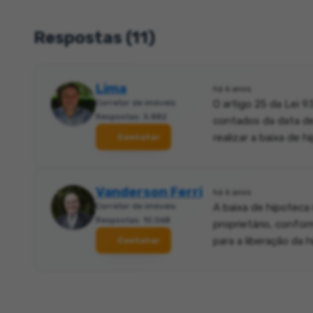
Respostas (11)
Lima
há 6 anos
Corretor de imóveis
O artigo 25 da Lei 9
Respostas: 5.882
contados da data de
realizar a baixa de h
Contatar
Vanderson Ferri
há 6 anos
Corretor de imóveis
A baixa de hipoteca 
Respostas: 10.068
proprietário, confo
para a liberação da h
Contatar