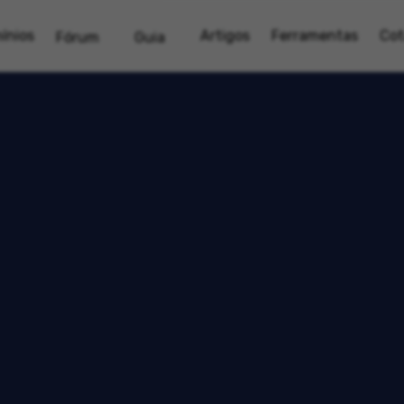
ínios
Artigos
Ferramentas
Cot
Fórum
Guia