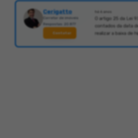
Cerigatto
há 6 anos
Corretor de imóveis
O artigo 25 da Lei 
Respostas: 20.877
contados da data de
realizar a baixa de 
Contatar