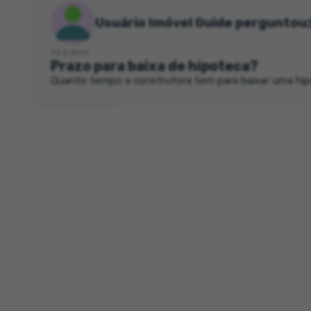
Usuário Imóvel Guide perguntou:
há 6 anos
Prazo para baixa de hipoteca?
Quanto tempo a construtora tem para baixar uma hi