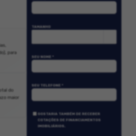
TAMANHO
m²
as,
o), para
SEU NOME *
SEU TELEFONE *
otal do
azo maior
GOSTARIA TAMBÉM DE RECEBER
COTAÇÕES DE FINANCIAMENTOS
IMOBILIÁRIOS.