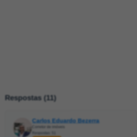
Respostas (11)
Carlos Eduardo Bezerra
Corretor de imóveis
Respostas: 51