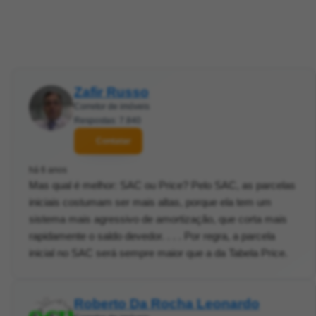
Zafir Russo
Corretor de imóveis
Respostas: 7.840
Contatar
há 6 anos
Mas qual é melhor: SAC ou Price? Pelo SAC, as parcelas
iniciais costumam ser mais altas, porque ela tem um
sistema mais agressivo de amortização, que corta mais
rapidamente o saldo devedor. . . . Por regra, a parcela
inicial no SAC será sempre maior que a da Tabela Price.
Roberto Da Rocha Leonardo