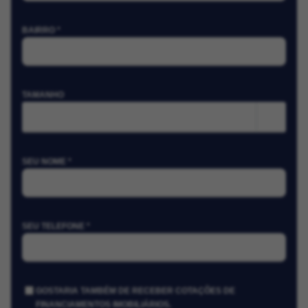
BAIRRO *
TAMANHO
m²
SEU NOME *
SEU TELEFONE *
GOSTARIA TAMBÉM DE RECEBER COTAÇÕES DE
FINANCIAMENTOS IMOBILIÁRIOS.