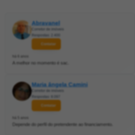
Abravanel
Corretor de imóveis
Respostas: 2.400
Contatar
há 6 anos
A melhor no momento é sac.
Maria ângela Camini
Corretor de imóveis
Respostas: 8.097
Contatar
há 5 anos
Depende do perfil do pretendente ao financiamento.