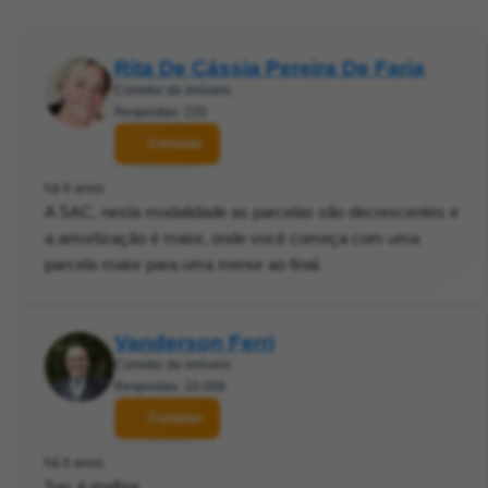
Rita De Cássia Pereira De Faria
Corretor de imóveis
Respostas: 220
Contatar
há 6 anos
A SAC, nesta modalidade as parcelas são decrescentes e
a amortização é maior, onde você começa com uma
parcela maior para uma menor ao final.
Vanderson Ferri
Corretor de imóveis
Respostas: 10.068
Contatar
há 6 anos
Sac é melhor.