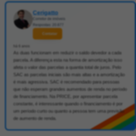
Cerigatto
Corretor de imóveis
Respostas: 20.877
Contatar
há 6 anos
As duas funcionam em reduzir o saldo devedor a cada
parcela. A diferença esta na forma de amortização isso
afeta o valor das parcelas a quantia total de juros. Pelo
SAC as parcelas iniciais são mais altas e a amortização
é mais agressiva. SAC é recomendado para pessoas
que não esperam grandes aumentos de renda no período
de financiamento. Na PRICE, por apresentar parcela
constante, é interessante quando o financiamento é por
um período curto ou quanto a pessoa tem uma previsão
de aumento de renda.