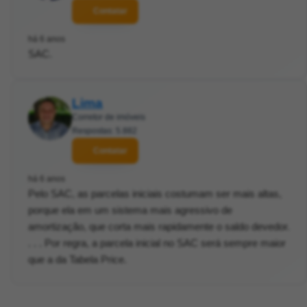
Contatar
há 6 anos
SAC.
Lima
Corretor de imóveis
Respostas: 5.882
Contatar
há 6 anos
Pelo SAC, as parcelas iniciais costumam ser mais altas,
porque ela em um sistema mais agressivo de
amortização, que corta mais rapidamente o saldo devedor.
. . . Por regra, a parcela inicial no SAC será sempre maior
que a da Tabela Price.