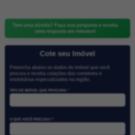
Tem uma dúvida? Faça sua pergunta e receba
uma resposta em minutos!
Cote seu Imóvel
Preencha abaixo os dados do imóvel que você
procura e receba cotações dos corretores e
imobiliárias especializados na região.
TIPO DE IMÓVEL QUE PROCURA *
O QUE VOCÊ PRECISA? *