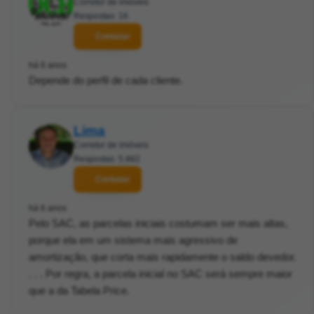
Corretor de imóveis
Respostas: 16
Contatar
há 6 anos
Depende do perfil de cada cliente.
Lima
Corretor de imóveis
Respostas: 5.882
Contatar
há 6 anos
Pelo SAC, as parcelas iniciais costumam ser mais altas,
porque ela em um sistema mais agressivo de
amortização, que corta mais rapidamente o saldo devedor.
. . . Por regra, a parcela inicial no SAC será sempre maior
que a da Tabela Price.