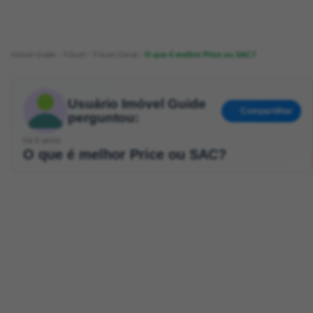
Imóvel Guide
Fórum
Fórum Geral
O que é melhor Price ou SAC?
Usuário Imóvel Guide
Compartilhar
perguntou:
há 6 anos
O que é melhor Price ou SAC?