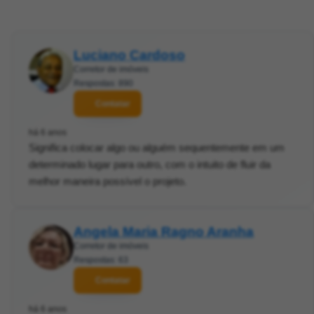
Luciano Cardoso
Corretor de imóveis
Respostas: 890
Contatar
há 6 anos
Significa colocar algo ou alguém sequentemente em um
determinado lugar para outro, com o intuito de fluir da
melhor maneira possível o projeto.
Angela Maria Ragno Aranha
Corretor de imóveis
Respostas: 63
Contatar
há 6 anos