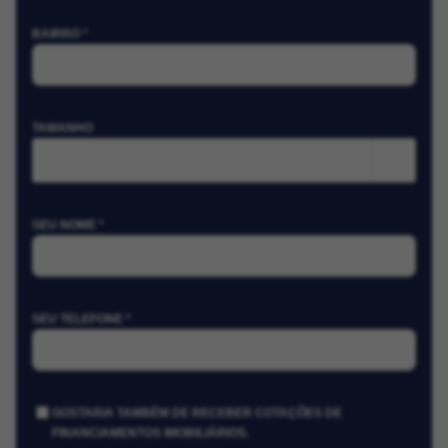
BAIRRO *
TAMANHO
m²
SEU NOME *
SEU TELEFONE *
GOSTARIA TAMBÉM DE RECEBER COTAÇÕES DE
FINANCIAMENTOS IMOBILIÁRIOS.