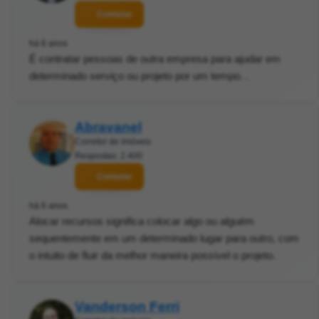
Contatar
há 6 anos
É contratar pessoas de outra empresa para ajudar em
determinado serviço ou projeto por um tempo. .
Abravanel
Corretor de imóveis
Respostas: 2.400
Contatar
há 6 anos
Alocar recursos significa colocar algo ou alguém
sequentemente em um determinado lugar para outro, com
o intuito de fluir da melhor maneira possível o projeto.
Vanderson Ferri