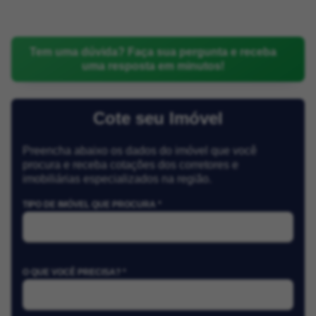
Tem uma dúvida? Faça sua pergunta e receba
uma resposta em minutos!
Cote seu Imóvel
Preencha abaixo os dados do imóvel que você
procura e receba cotações dos corretores e
imobiliárias especializados na região.
TIPO DE IMÓVEL QUE PROCURA *
O QUE VOCÊ PRECISA? *