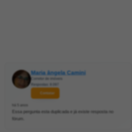
Maria ângela Camini
Corretor de imóveis
Respostas: 8.097
Contatar
há 5 anos
Essa pergunta esta duplicada e já existe resposta no
fórum.