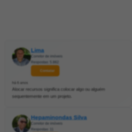
Lima
Corretor de imóveis
Respostas: 5.882
Contatar
há 6 anos
Alocar recursos significa colocar algo ou alguém
sequentemente em um projeto.
Hepaminondas Silva
Corretor de imóveis
Respostas: 11