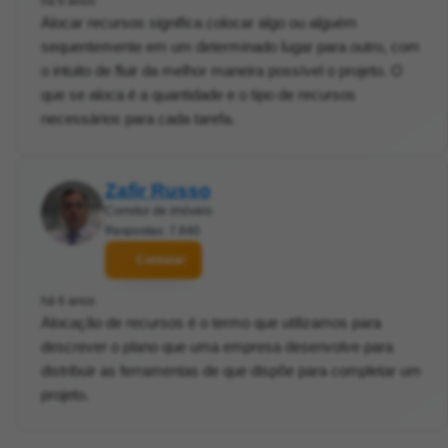
há 6 anos
Alocar recursos significa colocar algo ou alguém
sequentemente em um determinado lugar para outro, com
o intuito de fluir da melhor maneira possível o projeto. O
que se aloca é a quantidade e o tipo de recursos
necessários para cada tarefa.
Zafir Russo
Corretor de imóveis
Respostas: 7.840
Contatar
há 6 anos
Alocação de recursos é o termo que utilizamos para
descrever o plano que uma empresa desenvolve para
distribuir as ferramentas de que dispõe para completar um
projeto.