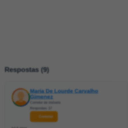
Respostas (9)
Maria De Lourde Carvalho
Gimenez
Corretor de imóveis
Respostas: 37
Contatar