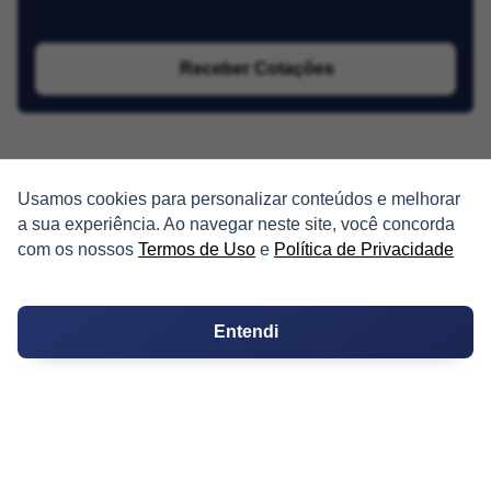
Receber Cotações
Usamos cookies para personalizar conteúdos e melhorar
a sua experiência. Ao navegar neste site, você concorda
com os nossos
Termos de Uso
e
Política de Privacidade
PARTICIPE
Condomínios
Entendi
Fórum
Guia de Profissionais
Ferramentas