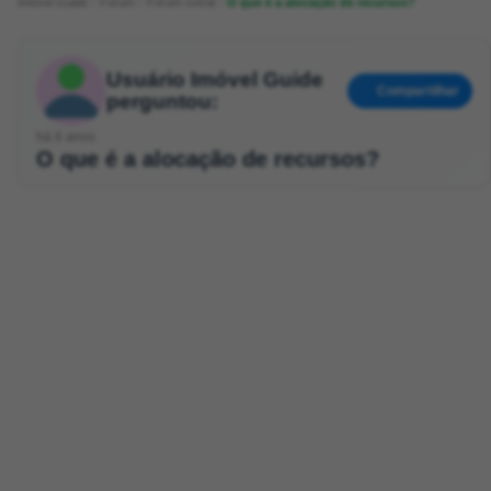
Imóvel Guide
Fórum
Fórum Geral
O que é a alocação de recursos?
Usuário Imóvel Guide
Compartilhar
perguntou:
há 6 anos
O que é a alocação de recursos?