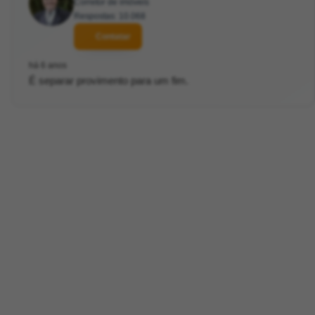
Corretor de imóveis
Respostas: 10.068
Contatar
há 6 anos
É separar provimento para um fim.