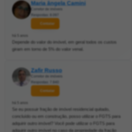
Maria ângela Camini
Corretor de imóveis
Respostas: 8.097
Contatar
há 5 anos
Depende do valor do imóvel, em geral todos os custos
giram em torno de 5% do valor venal.
Zafir Russo
Corretor de imóveis
Respostas: 7.840
Contatar
há 5 anos
Se eu possuir fração de imóvel residencial quitado,
concluído ou em construção, posso utilizar o FGTS para
adquirir outro imóvel? Você pode utilizar o FGTS para
adquirir outro imóvel no caso da propriedade da fração