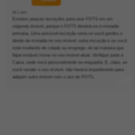
há 1 ano
Existem poucas exceções para usar FGTS em um
segundo imóvel, porque o FGTS destina-se à moradia
primária. Uma possível exceção seria se você perdeu o
direito de moradia no seu imóvel; outra exceção é se você
está mudando de cidade ou emprego, de tal maneira que
fique inviável morar no seu imóvel atual. Verifique junto à
Caixa, onde você possívelmente se enquadra. E, claro, se
você vender o seu imóvel, não haverá impedimento para
adquirir outro imóvel com o uso do FGTS.