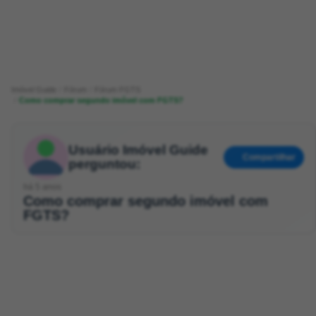
Imóvel Guide
Fórum
Fórum FGTS
Como comprar segundo imóvel com FGTS?
Usuário Imóvel Guide
Compartilhar
perguntou:
há 5 anos
Como comprar segundo imóvel com
FGTS?