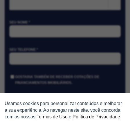
m²
SEU NOME *
SEU TELEFONE *
GOSTARIA TAMBÉM DE RECEBER COTAÇÕES DE
FINANCIAMENTOS IMOBILIÁRIOS.
Usamos cookies para personalizar conteúdos e melhorar
Receber Cotações
a sua experiência. Ao navegar neste site, você concorda
com os nossos
Termos de Uso
e
Política de Privacidade