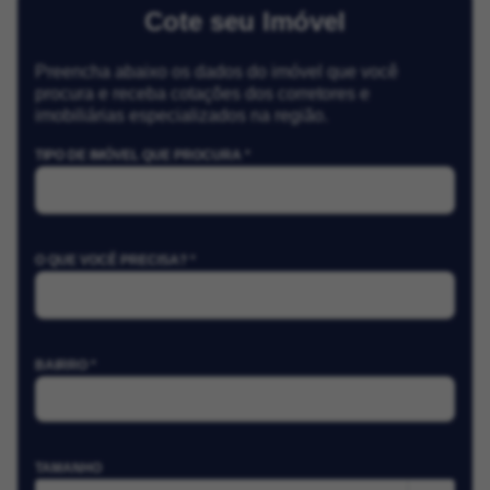
Cote seu Imóvel
Preencha abaixo os dados do imóvel que você
procura e receba cotações dos corretores e
imobiliárias especializados na região.
TIPO DE IMÓVEL QUE PROCURA *
O QUE VOCÊ PRECISA? *
BAIRRO *
TAMANHO