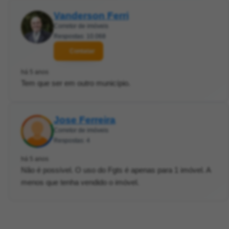
Vanderson Ferri
Corretor de imóveis
Respostas: 10.068
Contatar
há 5 anos
Tem que ser em outro município.
Jose Ferreira
Corretor de imóveis
Respostas: 4
há 5 anos
Não é possível. O uso do Fgts é apenas para 1 imóvel. A
menos que tenha vendido o imóvel.