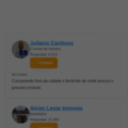
Juliano Cardoso
Corretor de imóveis
Respostas: 9.513
Contatar
há 3 anos
Comprando fora da cidade e limítrofe de onde possui o
primeiro imóvel.
Alvim Leste Imóveis
Imobiliária
Respostas: 21.904
Contatar