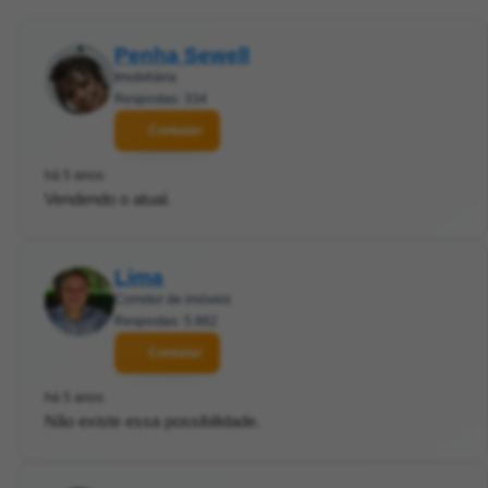
Penha Sewell
Imobiliária
Respostas: 334
Contatar
há 5 anos
Vendendo o atual.
Lima
Corretor de imóveis
Respostas: 5.882
Contatar
há 5 anos
Não existe essa possibilidade.