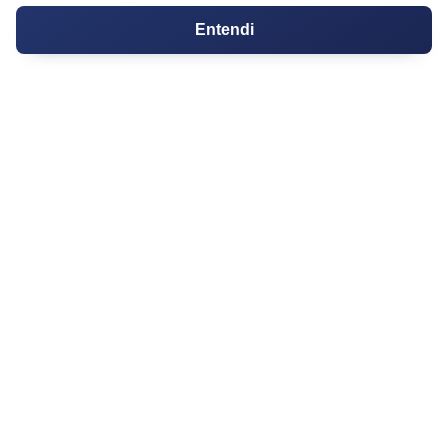
Entendi
PARTICIPE
Condomínios
Fórum
Guia de Profissionais
Ferramentas
Melhores Bairros para Morar
Valor do Metro Quadrado
Os 10 Mais Baratos