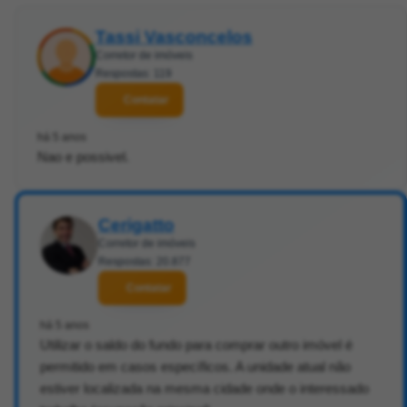
Tassi Vasconcelos
Corretor de imóveis
Respostas: 119
Contatar
há 5 anos
Nao e possivel.
Cerigatto
Corretor de imóveis
Respostas: 20.877
Contatar
há 5 anos
Utilizar o saldo do fundo para comprar outro imóvel é
permitido em casos específicos. A unidade atual não
estiver localizada na mesma cidade onde o interessado