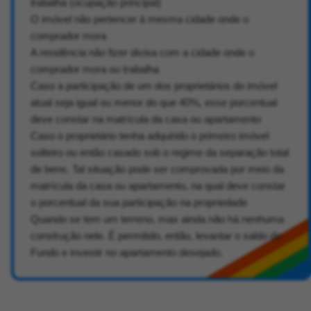
trabalha (ocupação principal)
O imóvel não pertencer à mesma cidade onde o
comprador mora
A residência não fizer divisa com a cidade onde o
comprador mora ou trabalha
Caso a participação de um dos proprietários do imóvel
atual seja igual ou menor do que 40%, esse porcentual
deve constar na matrícula da casa ou apartamento
Caso o proprietário tenha adquirido o primeiro imóvel
solteiro ou então casado sob o regime da separação total
de bens. Tal situação pode ser comprovada por meio da
matrícula da casa ou apartamento, na qual deve constar
o porcentual da sua participação na propriedade
Quando se tem um terreno, mas ainda não há nenhuma
construção nele. É permitido, então, levantar o saldo do
Fundo e investir no apartamento desejado.