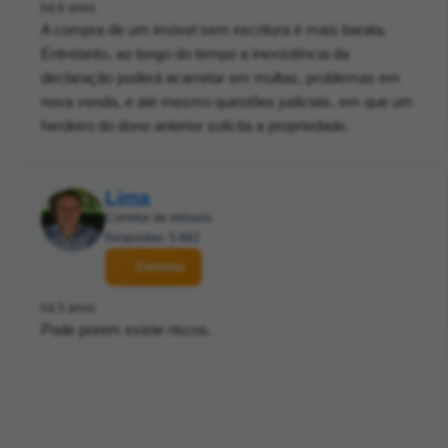
há 6 anos
A compra de um imóvel sem escritura é mais barata.
Entretanto, ao longo do tempo a inexistência da
declaração poderá acarretar em multas, problemas em
nova venda, e até mesmo questões judiciais, em que um
herdeiro do dono anterior solicita a propriedade.
Lima
Corretor de imóveis
Respostas: 5.882
Contatar
há 5 anos
Pode porem existe riscos.