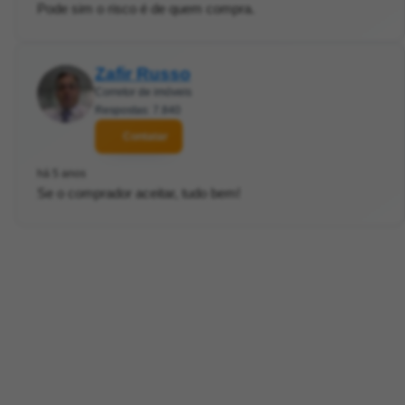
Pode sim o risco é de quem compra.
Zafir Russo
Corretor de imóveis
Respostas: 7.840
Contatar
há 5 anos
Se o comprador aceitar, tudo bem!