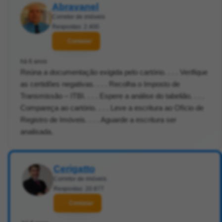
Abravanel
Corretor de imóveis
Respostas: 2.400
Contatar
há 6 anos
Reúna a documentação exigida pelo cartório. . . . Verifique
as certidões negativas. . . . Recolha o Imposto de
Transmissão – ITBI. . . . Espere a análise do tabelião. . . .
Compareça ao cartório. . . . Leve a escritura ao Ofício de
Registro de Imóveis. . . . Aguarde a escritura ser
analisada.
Cerigatto
Corretor de imóveis
Respostas: 20.877
Contatar