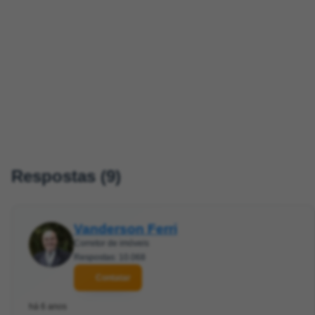
Respostas (9)
Vanderson Ferri
Corretor de imóveis
Respostas: 10.068
Contatar
há 6 anos