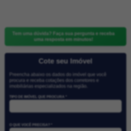
Tem uma dúvida? Faça sua pergunta e receba
uma resposta em minutos!
Cote seu Imóvel
Preencha abaixo os dados do imóvel que você
procura e receba cotações dos corretores e
imobiliárias especializados na região.
TIPO DE IMÓVEL QUE PROCURA *
O QUE VOCÊ PRECISA? *