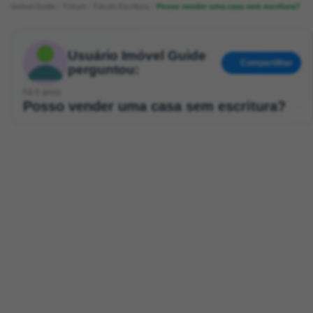
Imóvel Guide
Fórum
Fórum Escritura
Posso vender uma casa sem escritura?
Usuário Imóvel Guide
Compartilhar
perguntou:
há 6 anos
Posso vender uma casa sem escritura?