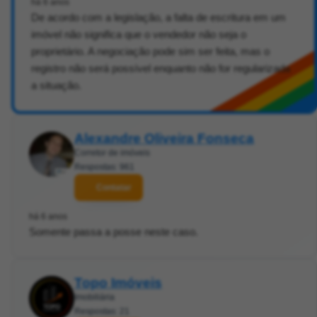
há 6 anos
De acordo com a legislação, a falta de escritura em um
imóvel não significa que o vendedor não seja o
proprietário. A negociação pode sim ser feita, mas o
registro não será possível enquanto não for regularizada
a situação.
Alexandre Oliveira Fonseca
Corretor de imóveis
Respostas: 961
Contatar
há 6 anos
Somente passa a posse neste caso.
Topo Imóveis
Imobiliária
Respostas: 21