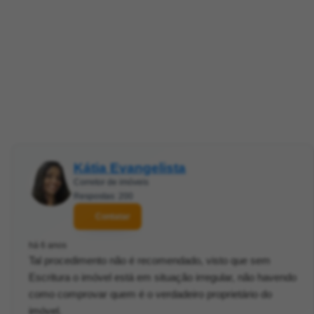
Kátia Evangelista
Corretor de imóveis
Respostas: 200
Contatar
há 6 anos
Tal procedimento não é recomendado, visto que sem
Escritura o imóvel está em situação irregular, não havendo
como comprovar quem é o verdadeiro proprietário do
imóvel.