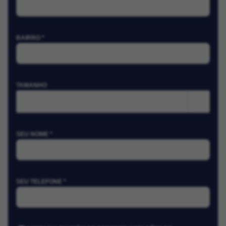
BAIRRO *
TAMANHO
m²
SEU NOME *
SEU TELEFONE *