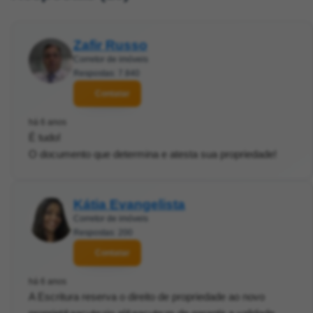
Zafir Russo
Corretor de imóveis
Respostas: 7.840
Contatar
há 6 anos
É tudo!
O documento que determina e atesta sua propriedade!
Kátia Evangelista
Corretor de imóveis
Respostas: 200
Contatar
há 6 anos
A Escritura reserva o direito de propriedade ao novo