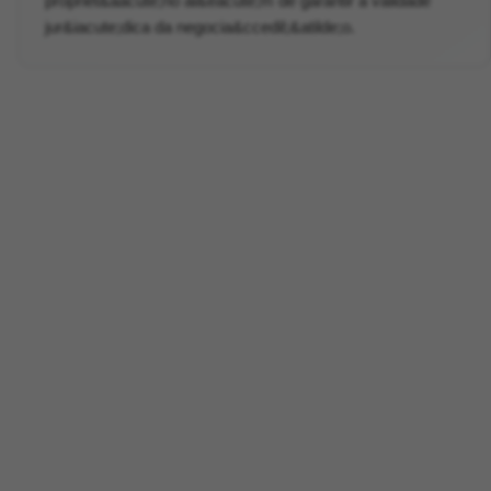
propriet&aacute;rio al&eacute;m de garantir a validade
jur&iacute;dica da negocia&ccedil;&atilde;o.