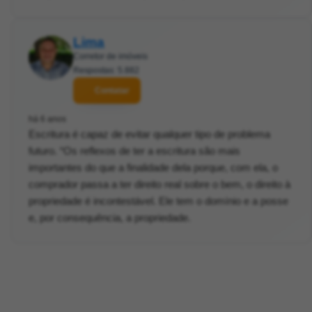
Lima
Corretor de imóveis
Respostas: 5.882
Contatar
há 6 anos
Escritura é capaz de evitar qualquer tipo de problema
futuro. “Os reflexos de ter a escritura são mais
importantes do que a finalidade dela porque, com ela, o
comprador passa a ter direito real sobre o bem, o direito à
propriedade é incontestável. Ele tem o domínio e a posse
e, por consequência, a propriedade.