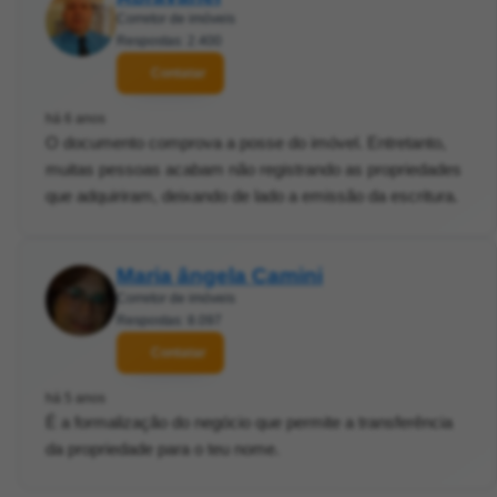
Corretor de imóveis
Respostas: 2.400
Contatar
há 6 anos
O documento comprova a posse do imóvel. Entretanto,
muitas pessoas acabam não registrando as propriedades
que adquiriram, deixando de lado a emissão da escritura.
Maria ângela Camini
Corretor de imóveis
Respostas: 8.097
Contatar
há 5 anos
É a formalização do negócio que permite a transferência
da propriedade para o teu nome.