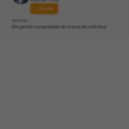
Respostas: 10.068
Contatar
há 6 anos
Ela garante a propriedade do im&oacute;vel&nbsp;