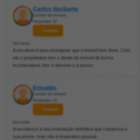
Carlos Norberto
Corretor de imóveis
Respostas: 37
Contatar
há 6 anos
A escritura é para assegurar que o imóvel tem dono. Com
ela o proprietário tem o direito do imóvel de forma
incontestável, tem o domínio e a posse.
Erivaldo
Corretor de imóveis
Respostas: 10
Contatar
há 6 anos
A escritura é a documentação definitiva que comprova a
sua posse, mas não é imperativo possuir.