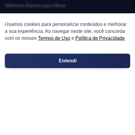
Melhores Bairros para Morar
Valor do Metro Quadrado
Usamos cookies para personalizar conteúdos e melhorar
a sua experiência. Ao navegar neste site, você concorda
Os 10 Mais Baratos
com os nossos
Termos de Uso
e
Política de Privacidade
Orçamentos
Decoração
Entendi
Certidões
Certidão
Cartório de Casamento
Cartório de Registro de Imóveis
Tabelionato de Notas