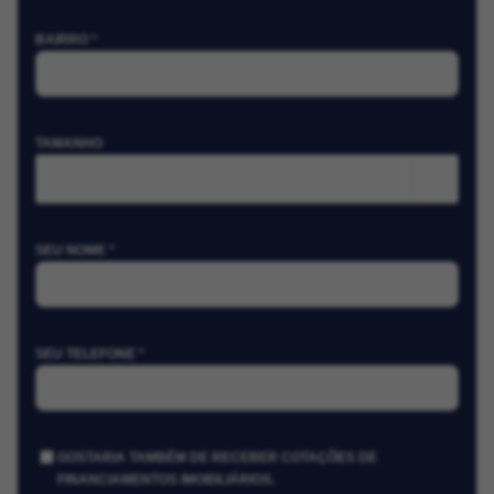
BAIRRO *
TAMANHO
m²
SEU NOME *
SEU TELEFONE *
GOSTARIA TAMBÉM DE RECEBER COTAÇÕES DE
FINANCIAMENTOS IMOBILIÁRIOS.