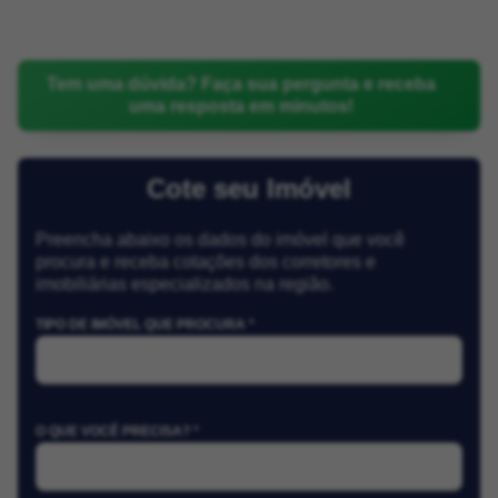
Tem uma dúvida? Faça sua pergunta e receba
uma resposta em minutos!
Cote seu Imóvel
Preencha abaixo os dados do imóvel que você
procura e receba cotações dos corretores e
imobiliárias especializados na região.
TIPO DE IMÓVEL QUE PROCURA *
O QUE VOCÊ PRECISA? *