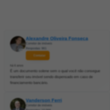
Alexandre Oliveira Fonseca
Corretor de imóveis
Respostas: 961
Contatar
há 6 anos
É um documento solene sem o qual você não consegue
transferir seu imóvel sendo dispensado em caso de
financiamento bancário.
Vanderson Ferri
Corretor de imóveis