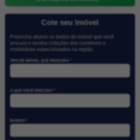
Cote seu Imóvel
Preencha abaixo os dados do imóvel que você
procura e receba cotações dos corretores e
imobiliárias especializados na região.
TIPO DE IMÓVEL QUE PROCURA *
O QUE VOCÊ PRECISA? *
BAIRRO *