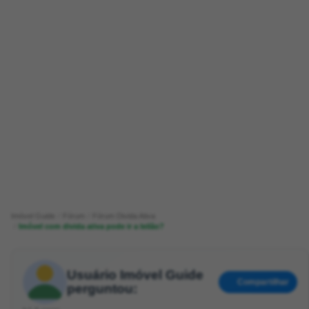
Imóvel Guide
Fórum
Fórum Divida Ativa
Imóvel com divida ativa pode ir a leilão?
Usuário Imóvel Guide
Compartilhar
perguntou: