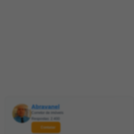
Abravanel
Corretor de imóveis
Respostas: 2.400
Contatar