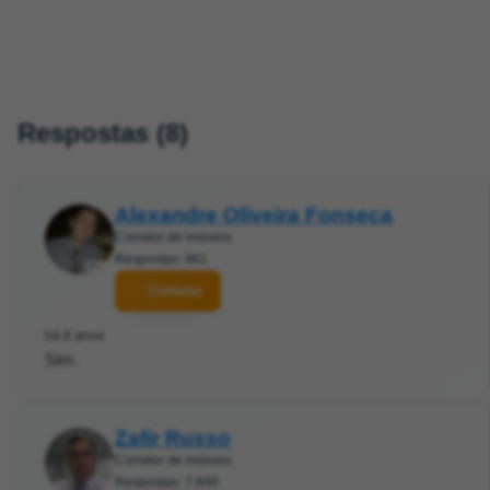
Respostas (8)
Alexandre Oliveira Fonseca
Corretor de imóveis
Respostas: 961
Contatar
há 6 anos
Sim.
Zafir Russo
Corretor de imóveis
Respostas: 7.840