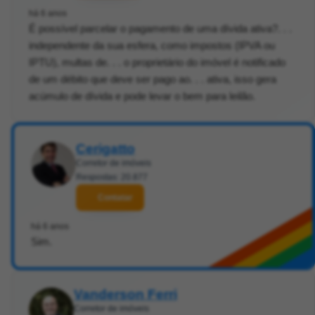
há 6 anos
É possível parcelar o pagamento de uma dívida ativa?. . .
independente da sua esfera, como impostos (IPVA ou
IPTU), multas de. . . o proprietário do imóvel é notificado
de um débito que deve ser pago ao. . . ativa, isso gera
acúmulo de dívida e pode levar o bem para leilão.
Cerigatto
Corretor de imóveis
Respostas: 20.877
Contatar
há 6 anos
Sim.
Vanderson Ferri
Corretor de imóveis