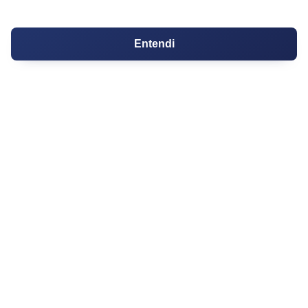
Os 10 Mais Baratos
Orçamentos
Entendi
Decoração
Certidões
Certidão
Cartório de Casamento
Cartório de Registro de Imóveis
Tabelionato de Notas
Logradouro
Escolas