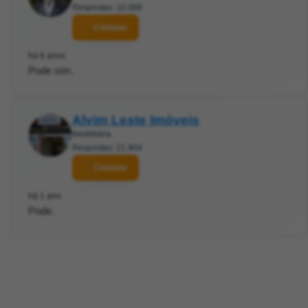
Respostas: 10.068
Contatar
há 6 anos
Pode sim.
Alvim Leste Imóveis
Imobiliária
Respostas: 21.904
Contatar
há 1 ano
Pode.