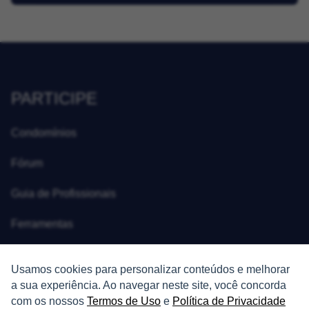
PARTICIPE
Condomínios
Fórum
Guia de Profissionais
Ferramentas
Melhores Bairros para Morar
Usamos cookies para personalizar conteúdos e melhorar
Valor do Metro Quadrado
a sua experiência. Ao navegar neste site, você concorda
com os nossos
Termos de Uso
e
Política de Privacidade