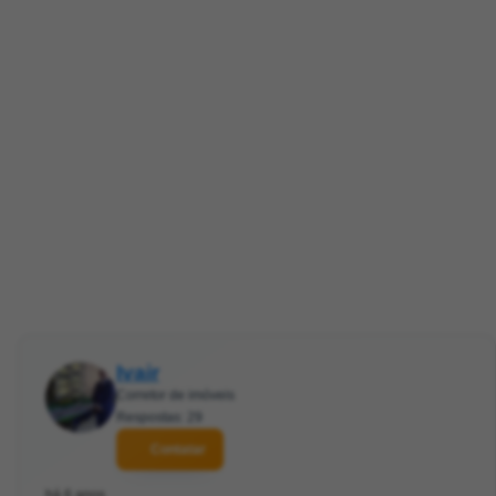
Ivair
Corretor de imóveis
Respostas: 29
Contatar
há 6 anos