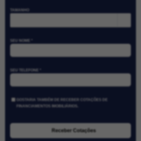
TAMANHO
m²
SEU NOME *
SEU TELEFONE *
GOSTARIA TAMBÉM DE RECEBER COTAÇÕES DE
FINANCIAMENTOS IMOBILIÁRIOS.
Receber Cotações