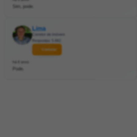
Sim, pode.
Lima
Corretor de imóveis
Respostas: 5.882
Contatar
há 6 anos
Pode.