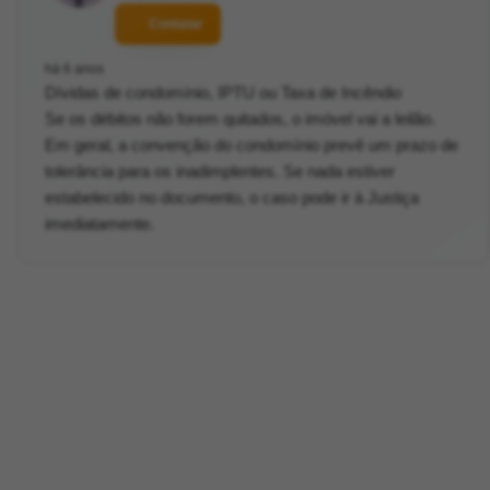
Contatar
há 6 anos
Dívidas de condomínio, IPTU ou Taxa de Incêndio
Se os débitos não forem quitados, o imóvel vai a leilão.
Em geral, a convenção do condomínio prevê um prazo de
tolerância para os inadimplentes. Se nada estiver
estabelecido no documento, o caso pode ir à Justiça
imediatamente.