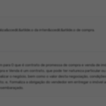
za&ccedil;&atilde;o da inten&ccedil;&atilde;o de compra.
m para O que é contrato de promessa de compra e venda de im
a e Venda é um contrato, que pode ter natureza particular ou 
malizar o negócio, bem como o valor desta negociação, condiçõe
; e, formaliza a obrigação do vendedor em entregar o imóvel 
desembaraçado.