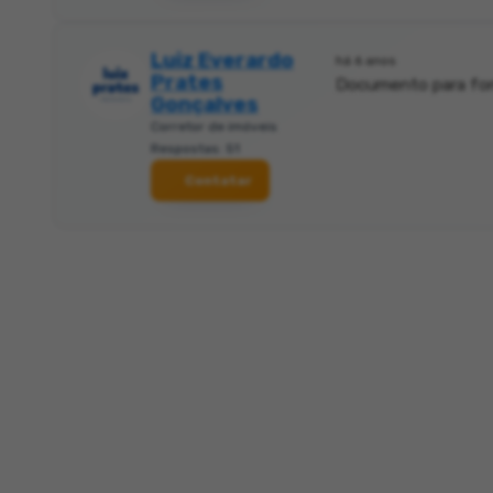
Luiz Everardo
há 6 anos
Prates
Documento para for
Gonçalves
Corretor de imóveis
Respostas: 51
Contatar