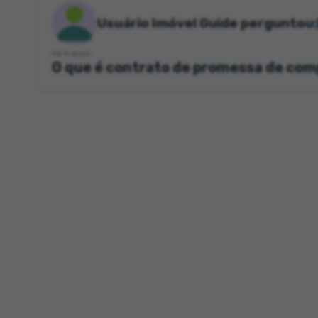
Usuário Imóvel Guide perguntou:
há 6 anos
O que é contrato de promessa de com