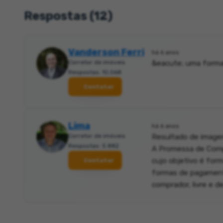
Respostas (12)
Vanderson Ferri
há 6 anos
Corretor de imóveis
&eacute; uma formali
Respostas: 10.068
Contatar
Lima
há 6 anos
Corretor de imóveis
Resultado de image
Respostas: 5.882
A Promessa de Compr
cujo objetivo é for
Contatar
formas de pagamento
comprador, livre e 