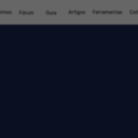
ínios
Artigos
Ferramentas
Cot
Fórum
Guia