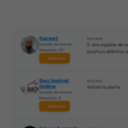
Garnet
há 6 anos
Corretor de imóveis
E uma espécie de co
Respostas: 137
escritura definitiva
Contatar
Seu Imóvel
há 6 anos
Online
Imóvel na planta.
Corretor de imóveis
Respostas: 8
Contatar