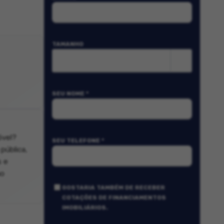
TAMANHO
m²
SEU NOME *
óvel?
SEU TELEFONE *
pública,
s e
ao
GOSTARIA TAMBÉM DE RECEBER
COTAÇÕES DE FINANCIAMENTOS
IMOBILIÁRIOS.