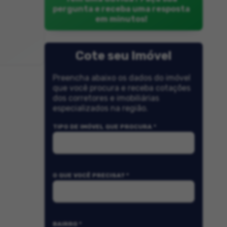
pergunta e receba uma resposta
em minutos!
Cote seu Imóvel
Preencha abaixo os dados do imóvel
que você procura e receba cotações
dos corretores e imobiliárias
especializados na região.
TIPO DE IMÓVEL QUE PROCURA *
O QUE VOCÊ PRECISA? *
BAIRRO *