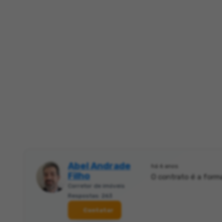
Abel Andrade
há 6 anos
Filho
O contrato é a form
Corretor de imóveis
Respostas: 263
Contatar