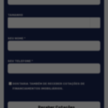
TAMANHO
m²
SEU NOME *
SEU TELEFONE *
GOSTARIA TAMBÉM DE RECEBER COTAÇÕES DE
FINANCIAMENTOS IMOBILIÁRIOS.
Receber Cotações