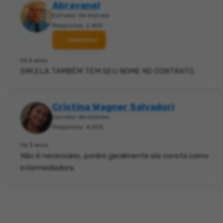
Abravanel
Corretor de imóveis
Respostas: 2.400
Contatar
há 6 anos
SIM,ELA TAMBÉM TEM SEU NOME NO CONTRATO.
Cristina Wagner Salvadori
Corretor de imóveis
Respostas: 4.005
há 3 anos
Não é necessário, porém geralmente ela consta como
intermediadora.