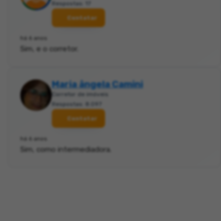
Respostas: 17
Contatar
há 6 anos
Sim, e o corretor.
Maria ângela Camini
Corretor de imóveis
Respostas: 8.097
Contatar
há 6 anos
Sim, como intermediadora.