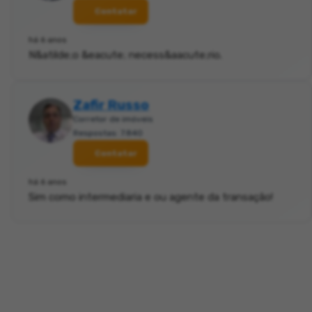
Contatar
há 6 anos
N&atilde;o &eacute; necess&aacute;rio.
Zafir Russo
Corretor de imóveis
Respostas: 7.840
Contatar
há 6 anos
Sim como intermediaria e ou agente da transação!