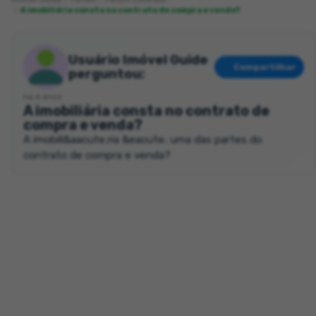
A imobiliária consta no contrato de compra e venda?
Usuário Imóvel Guide
Compartilhar
perguntou:
há 6 anos
A imobiliária consta no contrato de
compra e venda?
A imobili&aacute;ria &eacute; uma das partes do
contrato de compra e venda?