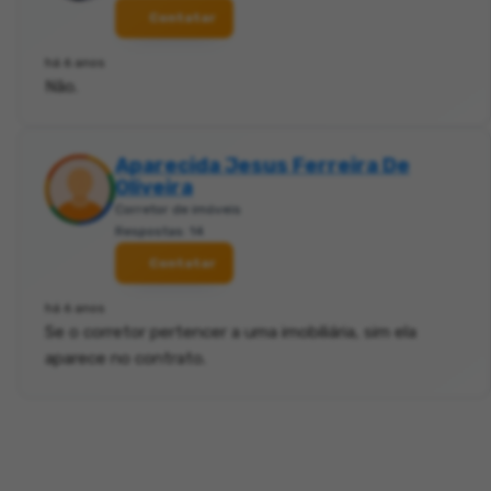
Contatar
há 6 anos
Não.
Aparecida Jesus Ferreira De
Oliveira
Corretor de imóveis
Respostas: 14
Contatar
há 6 anos
Se o corretor pertencer a uma imobiliária, sim ela
aparece no contrato.