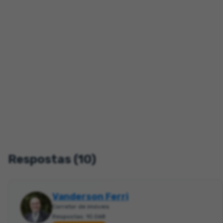
Respostas (10)
Vanderson Ferri
Corretor de imóveis
Respostas: 10.068