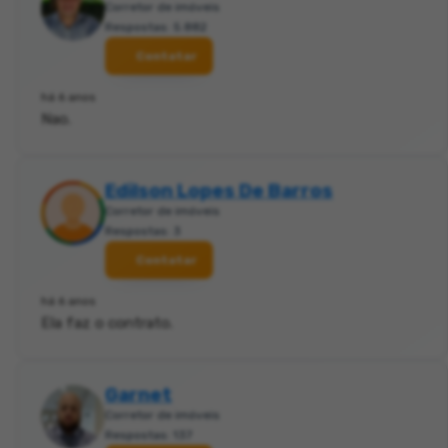
Corretor de imóveis
Respostas: 5.882
Contatar
há 6 anos
Nao.
Edilson Lopes De Barros
Corretor de imóveis
Respostas: 3
Contatar
há 6 anos
Ela faz o contrato.
Garnet
Corretor de imóveis
Respostas: 137