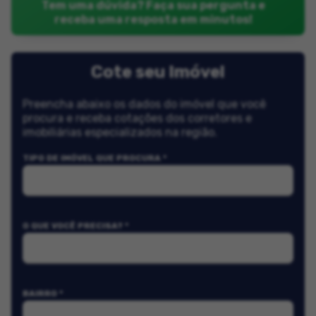
Tem uma dúvida? Faça sua pergunta e
receba uma resposta em minutos!
Cote seu Imóvel
Preencha abaixo os dados do imóvel que você
procura e receba cotações dos corretores e
imobiliárias especializados na região.
TIPO DE IMÓVEL QUE PROCURA *
O QUE VOCÊ PRECISA? *
BAIRRO *