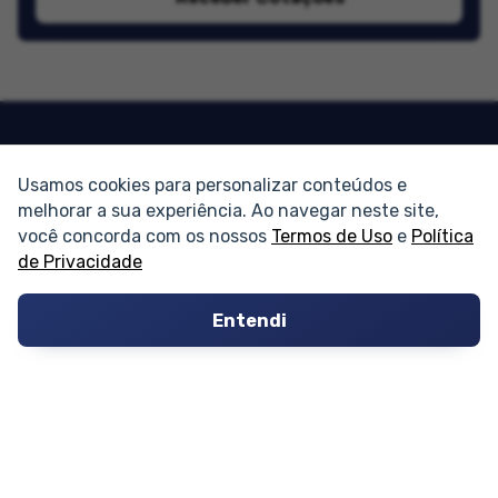
Usamos cookies para personalizar conteúdos e
PARTICIPE
melhorar a sua experiência. Ao navegar neste site,
você concorda com os nossos
Termos de Uso
e
Política
Condomínios
de Privacidade
Fórum
Entendi
Guia de Profissionais
Ferramentas
Melhores Bairros para Morar
Valor do Metro Quadrado