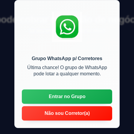
pode cobrar comissão de negóc
Se deu errado ele tem que receber?
Grupo WhatsApp p/ Corretores
Última chance! O grupo de WhatsApp
pode lotar a qualquer momento.
Entrar no Grupo
Não sou Corretor(a)