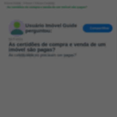
Imóvel Guide
Fórum
Fórum Certidão
As certidões de compra e venda de um imóvel são pagas?
Usuário Imóvel Guide
Compartilhar
perguntou:
há 6 anos
As certidões de compra e venda de um
imóvel são pagas?
As cetid&otilde;es precisam ser pagas?