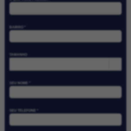
BAIRRO *
TAMANHO
m²
SEU NOME *
SEU TELEFONE *