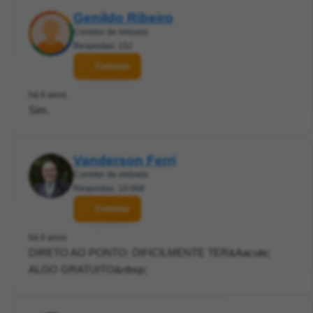
Genildo Ribeiro
Corretor de imóveis
Respostas: 152
Contatar
há 6 anos
Sim.
Vanderson Ferri
Corretor de imóveis
Respostas: 10.068
Contatar
há 6 anos
DIRETO AO PONTO: DIFICILMENTE TER&Aacute;
ALGO GRATUITO&nbsp;