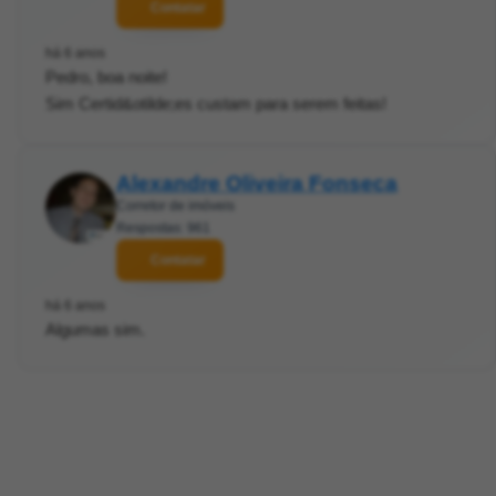
Contatar
há 6 anos
Pedro, boa noite!
Sim Certid&otilde;es custam para serem feitas!
Alexandre Oliveira Fonseca
Corretor de imóveis
Respostas: 961
Contatar
há 6 anos
Algumas sim.