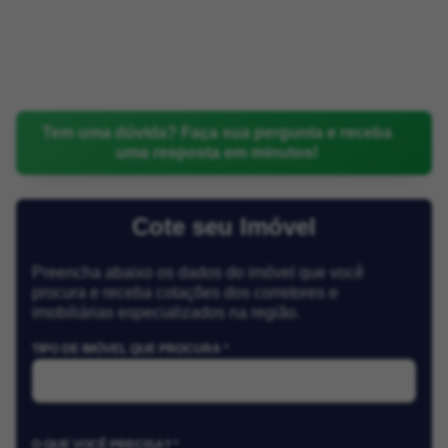
Tem uma dúvida? Faça sua pergunta e receba
uma resposta em minutos!
Cote seu Imóvel
Preencha abaixo os dados do imóvel que você
procura e receba cotações dos corretores e
imobiliárias especializados na região.
TIPO DE IMÓVEL QUE PROCURA *
O QUE VOCÊ PRECISA? *