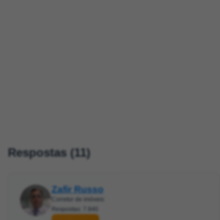
Respostas (11)
Zafir Russo
Corretor de imóveis
Respostas: 7.840