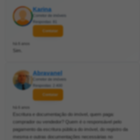
Karina
Corretor de imóveis
Respostas: 81
Contatar
há 6 anos
Sim.
Abravanel
Corretor de imóveis
Respostas: 2.400
Contatar
há 6 anos
Escritura e documentação do imóvel, quem paga:
comprador ou vendedor? Quem é o responsável pelo
pagamento da escritura pública do imóvel, do registro da
mesma e outras documentações necessárias no