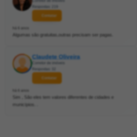
Corretor de imóveis
Respostas: 219
Contatar
há 6 anos
Algumas são gratuitas,outras precisam ser pagas.
Claudete Oliveira
Corretor de imóveis
Respostas: 32
Contatar
há 6 anos
Sim , São eles tem valores diferentes de cidades e
municípios. .